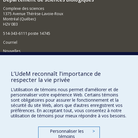
Complexe des sciences
1375 Avenue Thérèse-Lavoie-Roux
Montréal (Québec)
H2V 0B3
514-343-6111 poste 14745
Courriel
Nouvelles
Activités
Comment soutenir le Département?
L’UdeM reconnaît l’importance de
respecter la vie privée
BESOIN D'AIDE?
L’utilisation de témoins nous permet d’améliorer et de
Plan du site
personnaliser votre expérience Web. Certains témoins
Signaler une erreur
sont obligatoires pour assurer le fonctionnement et la
sécurité du site Web, alors que d’autres enregistrent vos
Accessibilité
préférences. En acceptant tout, vous consentez à notre
utilisation de témoins pour mieux répondre à vos besoins.
FACULTÉ DES ARTS ET DES SCIENCES
Nos départements et écoles
Personnaliser les
>
témoins