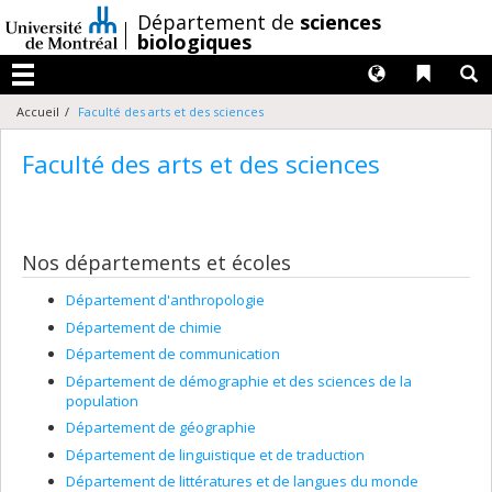
Passer
/
Département de
sciences
au
biologiques
contenu
Langues
Liens 
R
Menu
Accueil
Faculté des arts et des sciences
Faculté des arts et des sciences
Nos départements et écoles
Département d'anthropologie
Département de chimie
Département de communication
Département de démographie et des sciences de la
population
Département de géographie
Département de linguistique et de traduction
Département de littératures et de langues du monde