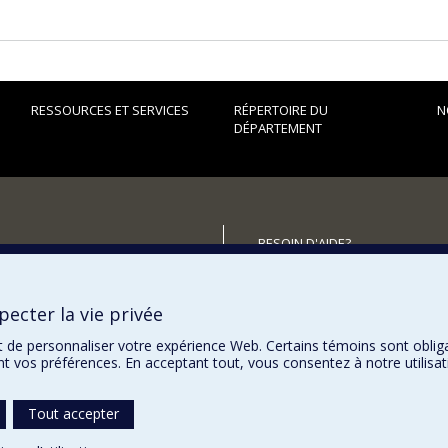
RESSOURCES ET SERVICES
RÉPERTOIRE DU
N
DÉPARTEMENT
BESOIN D'AIDE?
Plan du site
utenir le Département?
Signaler une erreur
ecter la vie privée
Accessibilité
t de personnaliser votre expérience Web. Certains témoins sont oblig
ent vos préférences. En acceptant tout, vous consentez à notre utili
Tout accepter