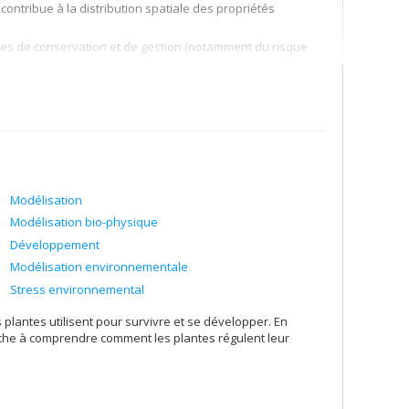
contribue à la distribution spatiale des propriétés
ches de conservation et de gestion (notamment du risque
opper des méthodes numériques permettant de prédire la
ations empiriques sont difficiles/couteuses/rares.
Modélisation
Modélisation bio-physique
Développement
Modélisation environnementale
Stress environnemental
 plantes utilisent pour survivre et se développer. En
che à comprendre comment les plantes régulent leur