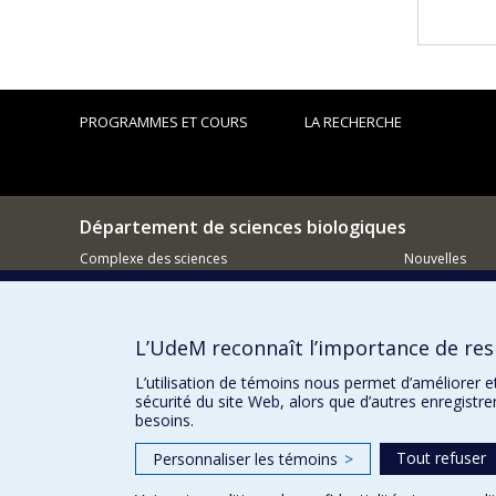
PROGRAMMES ET COURS
LA RECHERCHE
Département de sciences biologiques
Complexe des sciences
Nouvelles
1375 Avenue Thérèse-Lavoie-Roux
Activités
Montréal (Québec)
H2V 0B3
Comment so
L’UdeM reconnaît l’importance de resp
514-343-6111 poste 14745
Courriel
L’utilisation de témoins nous permet d’améliorer e
sécurité du site Web, alors que d’autres enregistr
besoins.
Tout refuser
Personnaliser les témoins
>