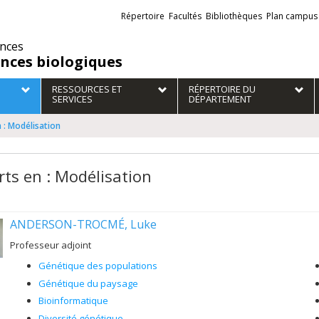
Liens
Répertoire
Facultés
Bibliothèques
Plan campus
externes
ences
ences biologiques
RESSOURCES ET
RÉPERTOIRE DU
SERVICES
DÉPARTEMENT
 : Modélisation
rts en : Modélisation
ANDERSON-TROCMÉ, Luke
Professeur adjoint
Génétique des populations
Génétique du paysage
Bioinformatique
Diversité génétique