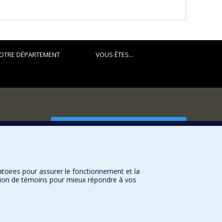
OTRE DÉPARTEMENT
VOUS ÊTES...
FACULTÉ DES ARTS ET DES SCIENCES
Nos départements et écoles
Nos centres d'études
atoires pour assurer le fonctionnement et la
Nos programmes et cours
sation de témoins pour mieux répondre à vos