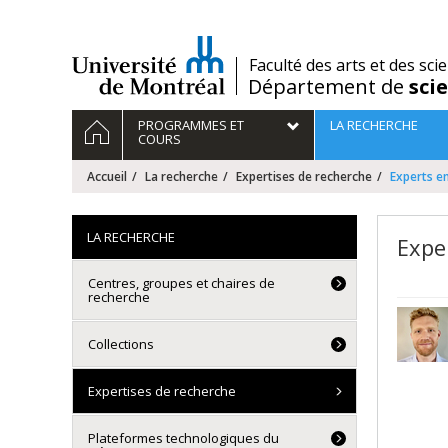
Passer
au
contenu
/
Faculté des arts et des sci
Département de
sci
Navigation
ACCUEIL
PROGRAMMES ET
LA RECHERCHE
principale
COURS
Accueil
La recherche
Expertises de recherche
Experts en
LA RECHERCHE
Expe
Centres, groupes et chaires de
recherche
Collections
Expertises de recherche
Plateformes technologiques du