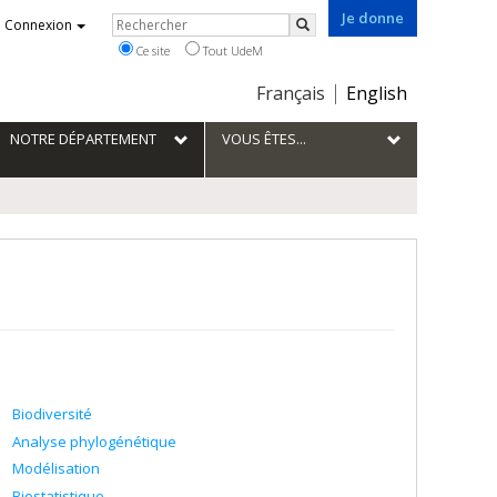
Je donne
Rechercher
Connexion
Rechercher
Ce site
Tout UdeM
Choix
Français
English
de
la
NOTRE DÉPARTEMENT
VOUS ÊTES...
langue
Biodiversité
Analyse phylogénétique
Modélisation
Biostatistique