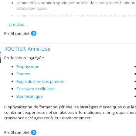
comment la variation spatio-temporelle des interactions biotique 
écosystemiques
comment intégrer la variabilité des interactions dans les appro
infectieux)
Lire plus…
comment intégrer différents domaines de l'écologie pour dével
Profil complet
structure des interactions entre espèces sachant que les observ
ROUTIER, Anne-Lise
Professeure agrégée
Biophysique
Plantes
Reproduction des plantes
Croissance cellulaire
Biomécanique
Biophysicienne de formation, j’étudie les stratégies mécaniques que les
combinant expériences et simulations informatiques, mon groupe cher
croissance et réagissent à leur environnement.
Profil complet