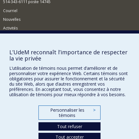
514-343-6111 poste 14745
Courriel
Nouvelles
Activités
Comment soutenir le Département?
BESOIN D'AIDE?
L’UdeM reconnaît l’importance de respecter
la vie privée
Plan du site
Signaler une erreur
L’utilisation de témoins nous permet d’améliorer et de
personnaliser votre expérience Web. Certains témoins sont
Accessibilité
obligatoires pour assurer le fonctionnement et la sécurité
du site Web, alors que d’autres enregistrent vos
FACULTÉ DES ARTS ET DES SCIENCES
préférences. En acceptant tout, vous consentez à notre
utilisation de témoins pour mieux répondre à vos besoins.
Nos départements et écoles
Nos centres d'études
Personnaliser les
>
témoins
Nos programmes et cours
Tout refuser
Confidentialité
Tout accepter