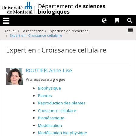
Passer
/
Département de
sciences
au
biologiques
contenu
Langues
Liens 
R
Menu
N
Accueil
La recherche
Expertises de recherche
Expert en : Croissance cellulaire
Expert en : Croissance cellulaire
ROUTIER, Anne-Lise
Professeure agrégée
Biophysique
Plantes
Reproduction des plantes
Croissance cellulaire
Biomécanique
Modélisation
Modélisation bio-physique