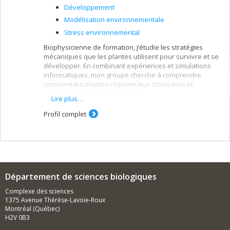
Développement
Modélisation environnementale
Stress environnemental
Biophysicienne de formation, j’étudie les stratégies
mécaniques que les plantes utilisent pour survivre et se
développer. En combinant expériences et simulations
informatiques, mon groupe cherche à comprendre
comment les plantes régulent leur croissance et
réagissent à leur environnement.
Lire plus…
Profil complet
Département de sciences biologiques
Complexe des sciences
1375 Avenue Thérèse-Lavoie-Roux
Montréal (Québec)
H2V 0B3