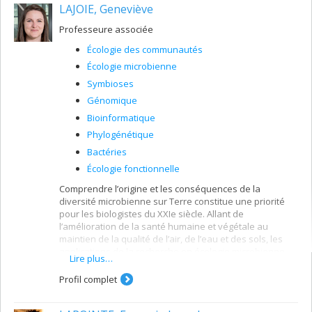
sont l’évolution des systèmes de reproduction,
LAJOIE, Geneviève
l’hybridation, la spéciation et la génétique des plantes.
Professeure associée
Écologie des communautés
Écologie microbienne
Symbioses
Génomique
Bioinformatique
Phylogénétique
Bactéries
Écologie fonctionnelle
Comprendre l’origine et les conséquences de la
diversité microbienne sur Terre constitue une priorité
pour les biologistes du XXIe siècle. Allant de
l’amélioration de la santé humaine et végétale au
maintien de la qualité de l’air, de l’eau et des sols, les
applications de la recherche en écologie microbienne
Lire plus…
sont particulièrement pertinentes pour répondre aux
grands défis environnementaux de notre temps.
Profil complet
Ma recherche à l’IRBV a pour objectif de comprendre les
mécanismes écologiques et évolutifs à l’origine des