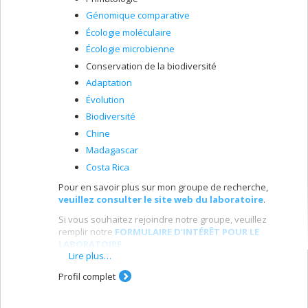
Génomique comparative
Écologie moléculaire
Écologie microbienne
Conservation de la biodiversité
Adaptation
Évolution
Biodiversité
Chine
Madagascar
Costa Rica
Pour en savoir plus sur mon groupe de recherche,
veuillez consulter le site web du laboratoire
.
Si vous souhaitez rejoindre notre groupe, veuillez
remplir notre
FORMULAIRE D'INTÉRÊT POUR LE
LABORATOIRE
.
Lire plus…
* * *
Profil complet
Mon laboratoire utilise des outils moléculaires -
génomique, métagénomique et protéomique - pour