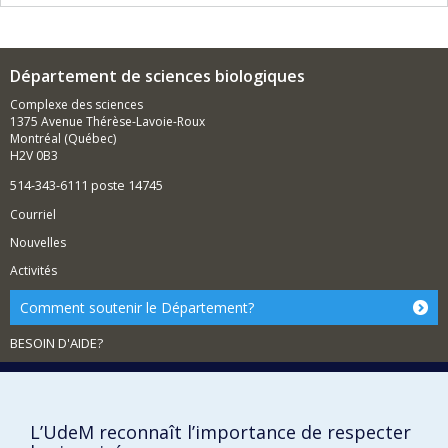
répondre à des questions anthropologiques.
Primatologie moléculaire
Adaptation des primates à des environnements
Département de sciences biologiques
changeants et hostiles
Génomique des populations de primates en
Complexe des sciences
liberté
1375 Avenue Thérèse-Lavoie-Roux
Montréal (Québec)
Écologie microbienne intestinale des primates
H2V 0B3
Anthropologie des aliments fermentés et
514-343-6111 poste 14745
conservés
Courriel
Écologie microbienne de la fermentation
alimentaire
Nouvelles
Interaction bioculturelle entre l'homme et les
Activités
aliments qu'il produit
Comment soutenir le Département?
Développement de nouvelles méthodes d'écologie
moléculaire non invasive
BESOIN D'AIDE?
fecalFACS
Plan du site
Chiens détecteurs d'excréments
Signaler une erreur
Accessibilité
L’UdeM reconnaît l’importance de respecter