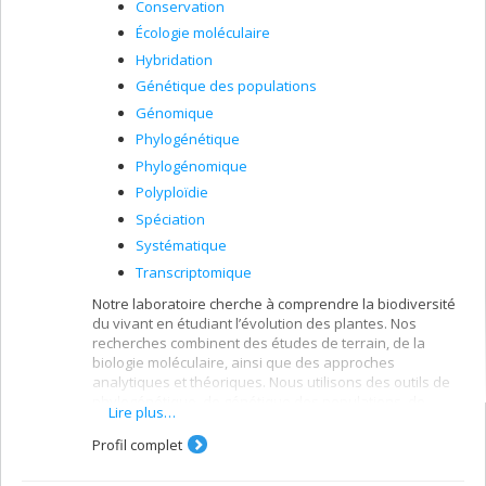
Conservation
Écologie moléculaire
Hybridation
Génétique des populations
Génomique
Phylogénétique
Phylogénomique
Polyploïdie
Spéciation
Systématique
Transcriptomique
Notre laboratoire cherche à comprendre la biodiversité
du vivant en étudiant l’évolution des plantes. Nos
recherches combinent des études de terrain, de la
biologie moléculaire, ainsi que des approches
analytiques et théoriques. Nous utilisons des outils de
phylogénétique, de génétique des populations, de
Lire plus…
génétique quantitative et de bioinformatique afin de
comprendre les processus évolutifs des plantes.
Profil complet
Les principaux sujets étudiés dans notre laboratoire