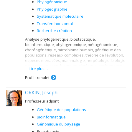
Phylogénomique
Phylogéographie
Systématique moléculaire
Transfert horizontal
Recherche-création
Analyse phylogénétique, biostatistique,
bioinformatique, phylogénomique, métagénomique,
choréogénétique, microbiome humain, génétique des
populations, réseaux complexes, théorie de l’évolution,
espèces menacées, mammalogie, herpétologie, biologie
de la conservation, bioart, art génétique, performance,
Lire plus…
art corporel, interdisciplinarité art/science, recherche-
création
Profil complet
ORKIN, Joseph
Professeur adjoint
Génétique des populations
Bioinformatique
Génomique du paysage
Primatologie