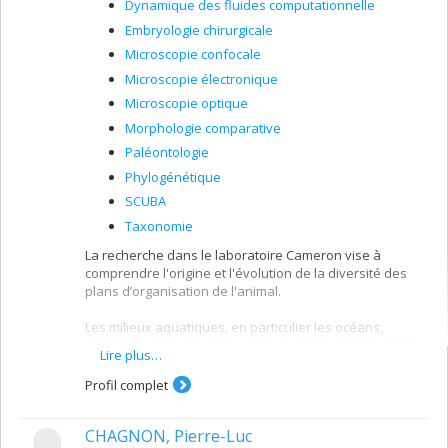
Dynamique des fluides computationnelle
Embryologie chirurgicale
Microscopie confocale
Microscopie électronique
Microscopie optique
Morphologie comparative
Paléontologie
Phylogénétique
SCUBA
Taxonomie
La recherche dans le laboratoire Cameron vise à
comprendre l'origine et l'évolution de la diversité des
plans d’organisation de l'animal.
Les milieux aquatiques, en particulier les océans,
abritent la majeure partie de la diversité animale dans
Lire plus…
le monde. En effet, on y retrouve nulle part ailleurs
autant d'organismes diversifiés chez les invertébrés.
Profil complet
Cette biodiversité est le résultat de l'interaction entre
l'évolution, le développement et l'écologie. Pour ces
CHAGNON, Pierre-Luc
raisons, notre programme de recherche utilise une