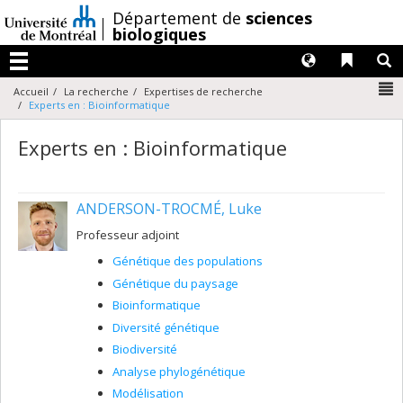
Passer
/
Département de
sciences
au
biologiques
contenu
Langues
Liens 
R
Menu
N
Accueil
La recherche
Expertises de recherche
Experts en : Bioinformatique
Experts en : Bioinformatique
ANDERSON-TROCMÉ, Luke
Professeur adjoint
Génétique des populations
Génétique du paysage
Bioinformatique
Diversité génétique
Biodiversité
Analyse phylogénétique
Modélisation