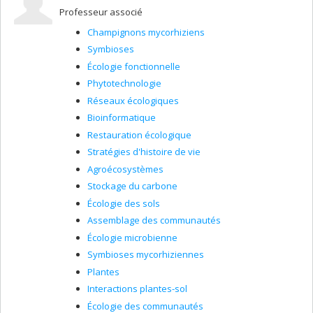
approche multidisciplinaire incluant la biologie des
Professeur associé
organismes et moléculaire, le développement, la
phylogénie, l'informatique, la mécanique des fluides, la
Champignons mycorhiziens
taxonomie et la paléontologie.
Symbioses
Nous sommes particulièrement intéressés à l'évolution
Écologie fonctionnelle
de la biodiversité animale et des deutérostomiens qui
Phytotechnologie
font partie de la lignée évolutive des hémichordés, des
Réseaux écologiques
échinodermes et notre propre phylum, les chordés. Ces
derniers contribuent à la majorité de nos recherches.
Bioinformatique
Restauration écologique
Stratégies d'histoire de vie
Agroécosystèmes
Stockage du carbone
Écologie des sols
Assemblage des communautés
Écologie microbienne
Symbioses mycorhiziennes
Plantes
Interactions plantes-sol
Écologie des communautés