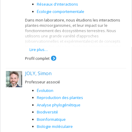
Réseaux d'interactions
Écologie comportementale
Dans mon laboratoire, nous étudions les interactions
plantes-microorganismes, et leur impact sur le
fonctionnement des écosystèmes terrestres. Nous
utilisons une grande variété d’approches
(observationnelles et expérimentales) et de concepts
(e.g., théorie des réseaux, écologie comportementale)
Lire plus…
pour tester des hypothèses fondamentales et
appliquées en écologie végétale et microbienne. Un pan
Profil complet
de ma recherche vise plus spécifiquement à mieux
comprendre comment les traits des microorganismes
JOLY, Simon
peuvent nous aider à mieux prédire leur éventuelle
utilité dans le cadre de diverses phytotechnologies (e.g.,
Professeur associé
phytorémédiation de sols pollués, toits verts,
restauration de berges).
Évolution
Reproduction des plantes
Analyse phylogénétique
Biodiversité
Bioinformatique
Biologie moléculaire