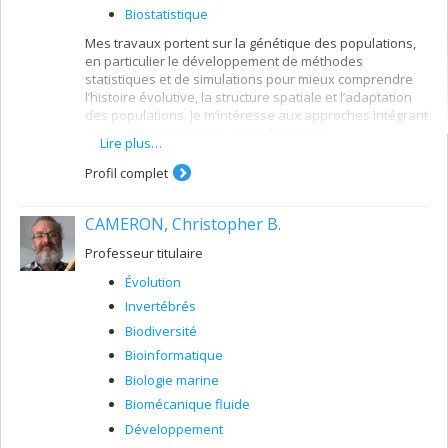
Biostatistique
Mes travaux portent sur la génétique des populations,
en particulier le développement de méthodes
statistiques et de simulations pour mieux comprendre
l’histoire évolutive, la structure spatiale et l’adaptation
des populations. Je m’intéresse aux approches intégrant
génomique, généalogie et modélisation
Lire plus…
computationnelle afin de décoder l’information
contenue dans les génomes et de relier données
Profil complet
individuelles et dynamiques à grande échelle.
CAMERON, Christopher B.
Professeur titulaire
Évolution
Invertébrés
Biodiversité
Bioinformatique
Biologie marine
Biomécanique fluide
Développement