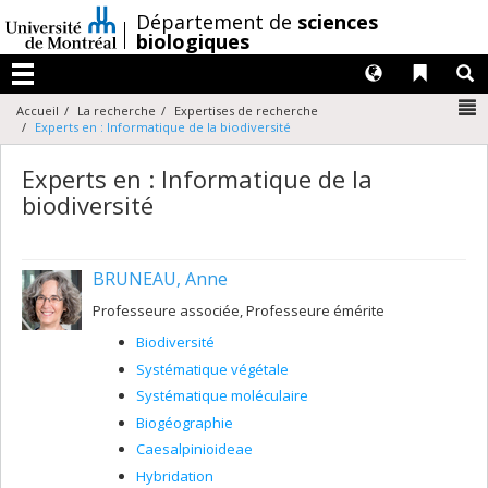
Passer
/
Département de
sciences
au
biologiques
contenu
Langues
Liens 
R
Menu
N
Accueil
La recherche
Expertises de recherche
Experts en : Informatique de la biodiversité
Experts en : Informatique de la
biodiversité
BRUNEAU, Anne
Professeure associée, Professeure émérite
Biodiversité
Systématique végétale
Systématique moléculaire
Biogéographie
Caesalpinioideae
Hybridation