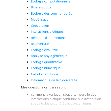
Écologie computationnelle
pollinisation, de la polyploïdie et de l’hybridation
chez les plantes à fleurs
Biostatistique
Écologie des communautés
Modélisation
Coévolution
Interactions biotiques
Réseaux d'interactions
Biodiversité
Écologie évolutive
Analyse phylogénétique
Écologie quantitative
Écologie numérique
Calcul scientifique
Informatique de la biodiversité
Mes questions centrales sont:
comment la variation spatio-temporelle des
interactions biotique contribue à la distribution
spatiale des propriétés écosystemiques
comment intégrer la variabilité des interactions