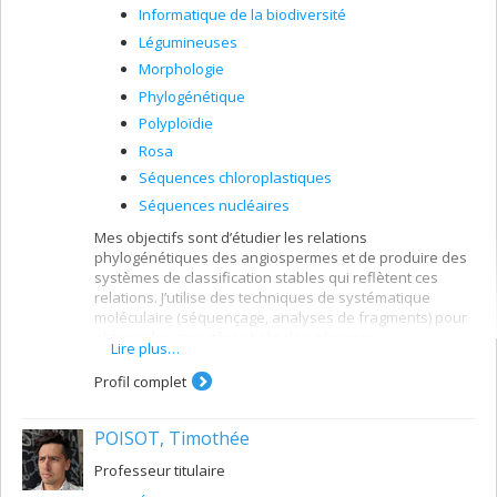
Informatique de la biodiversité
Légumineuses
Morphologie
Phylogénétique
Polyploïdie
Rosa
Séquences chloroplastiques
Séquences nucléaires
Mes objectifs sont d’étudier les relations
phylogénétiques des angiospermes et de produire des
systèmes de classification stables qui reflètent ces
relations. J’utilise des techniques de systématique
moléculaire (séquençage, analyses de fragments) pour
obtenir des caractères tirés des génomes
Lire plus…
chloroplastique et nucléaire, tout en les intégrant à des
données morphologiques.
Profil complet
Champs d'expertise
POISOT, Timothée
Systématique moléculaire des Légumineuses et
du genre Rosa
Professeur titulaire
Évolution des systèmes de reproduction, de la