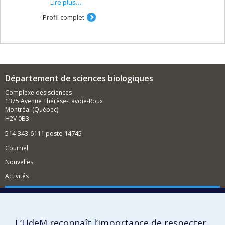
Lire plus…
dans les approches de conservation et de
gestion (notamment du risque infectieux)
Profil complet
comment intégrer différents domaines de
l'écologie pour développer des méthodes
numériques permettant de prédire la structure
des interactions entre espèces sachant que les
observations empiriques sont
difficiles/couteuses/rares.
Département de sciences biologiques
Complexe des sciences
1375 Avenue Thérèse-Lavoie-Roux
Montréal (Québec)
H2V 0B3
514-343-6111 poste 14745
Courriel
Nouvelles
Activités
Comment soutenir le Département?
BESOIN D'AIDE?
L’UdeM reconnaît l’importance de respecter