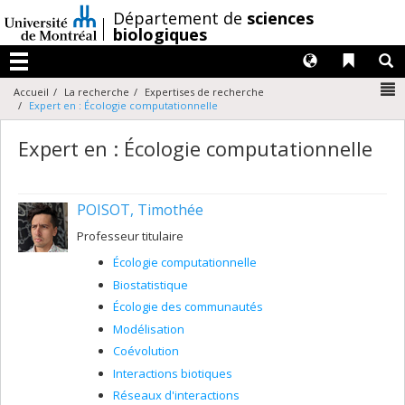
Passer
/
Département de
sciences
au
biologiques
contenu
Langues
Liens 
R
Menu
N
Accueil
La recherche
Expertises de recherche
Expert en : Écologie computationnelle
Expert en : Écologie computationnelle
POISOT, Timothée
Professeur titulaire
Écologie computationnelle
Biostatistique
Écologie des communautés
Modélisation
Coévolution
Interactions biotiques
Réseaux d'interactions