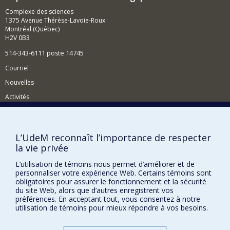
Complexe des sciences
1375 Avenue Thérèse-Lavoie-Roux
Montréal (Québec)
H2V 0B3
514-343-6111 poste 14745
Courriel
Nouvelles
Activités
Comment soutenir le Département?
BESOIN D'AIDE?
L’UdeM reconnaît l’importance de respecter
la vie privée
Plan du site
Signaler une erreur
L’utilisation de témoins nous permet d’améliorer et de
personnaliser votre expérience Web. Certains témoins sont
Accessibilité
obligatoires pour assurer le fonctionnement et la sécurité
du site Web, alors que d’autres enregistrent vos
FACULTÉ DES ARTS ET DES SCIENCES
préférences. En acceptant tout, vous consentez à notre
utilisation de témoins pour mieux répondre à vos besoins.
Nos départements et écoles
Nos centres d'études