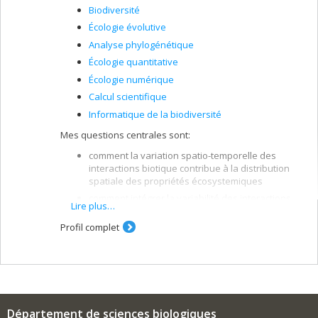
Biodiversité
Écologie évolutive
Analyse phylogénétique
Écologie quantitative
Écologie numérique
Calcul scientifique
Informatique de la biodiversité
Mes questions centrales sont:
comment la variation spatio-temporelle des
interactions biotique contribue à la distribution
spatiale des propriétés écosystemiques
comment intégrer la variabilité des interactions
Lire plus…
dans les approches de conservation et de
gestion (notamment du risque infectieux)
Profil complet
comment intégrer différents domaines de
l'écologie pour développer des méthodes
numériques permettant de prédire la structure
des interactions entre espèces sachant que les
observations empiriques sont
difficiles/couteuses/rares.
Département de sciences biologiques