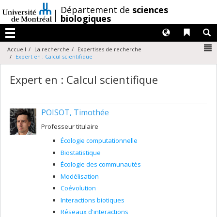
Passer
/
Département de
sciences
au
biologiques
contenu
Langues
Liens 
R
Menu
N
Accueil
La recherche
Expertises de recherche
Expert en : Calcul scientifique
Expert en : Calcul scientifique
POISOT, Timothée
Professeur titulaire
Écologie computationnelle
Biostatistique
Écologie des communautés
Modélisation
Coévolution
Interactions biotiques
Réseaux d'interactions