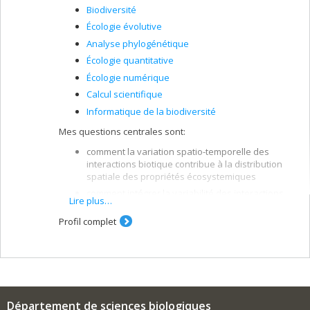
Biodiversité
Écologie évolutive
Analyse phylogénétique
Écologie quantitative
Écologie numérique
Calcul scientifique
Informatique de la biodiversité
Mes questions centrales sont:
comment la variation spatio-temporelle des
interactions biotique contribue à la distribution
spatiale des propriétés écosystemiques
comment intégrer la variabilité des interactions
Lire plus…
dans les approches de conservation et de
gestion (notamment du risque infectieux)
Profil complet
comment intégrer différents domaines de
l'écologie pour développer des méthodes
numériques permettant de prédire la structure
des interactions entre espèces sachant que les
observations empiriques sont
difficiles/couteuses/rares.
Département de sciences biologiques