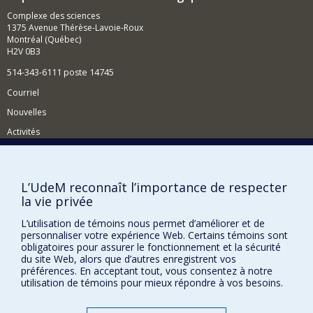
Complexe des sciences
1375 Avenue Thérèse-Lavoie-Roux
Montréal (Québec)
H2V 0B3
514-343-6111 poste 14745
Courriel
Nouvelles
Activités
Comment soutenir le Département?
BESOIN D'AIDE?
L’UdeM reconnaît l’importance de respecter
la vie privée
Plan du site
Signaler une erreur
L’utilisation de témoins nous permet d’améliorer et de
personnaliser votre expérience Web. Certains témoins sont
Accessibilité
obligatoires pour assurer le fonctionnement et la sécurité
du site Web, alors que d’autres enregistrent vos
FACULTÉ DES ARTS ET DES SCIENCES
préférences. En acceptant tout, vous consentez à notre
utilisation de témoins pour mieux répondre à vos besoins.
Nos départements et écoles
Nos centres d'études