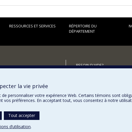
RESSOURCES ET SERVICES
RÉPERTOIRE DU
N
DÉPARTEMENT
BESOIN D'AIDE?
Plan du site
utenir le Département?
Signaler une erreur
ecter la vie privée
Accessibilité
t de personnaliser votre expérience Web. Certains témoins sont oblig
ent vos préférences. En acceptant tout, vous consentez à notre utili
Tout accepter
ions d’utilisation
.
témoins