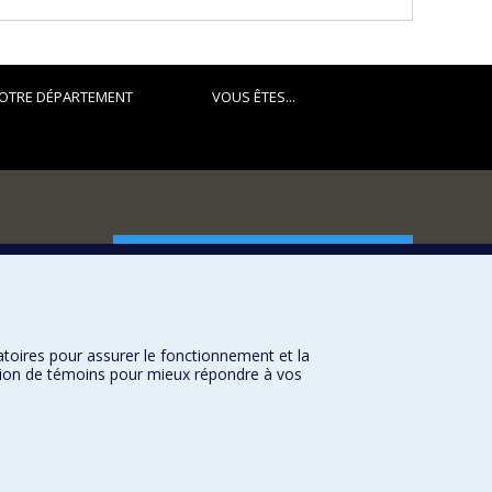
OTRE DÉPARTEMENT
VOUS ÊTES...
FACULTÉ DES ARTS ET DES SCIENCES
Nos départements et écoles
Nos centres d'études
atoires pour assurer le fonctionnement et la
Nos programmes et cours
sation de témoins pour mieux répondre à vos