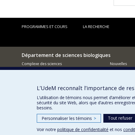
PROGRAMMES ET COURS
LA RECHERCHE
Département de sciences biologiques
Complexe des sciences
Nouvelles
1375 Avenue Thérèse-Lavoie-Roux
Activités
Montréal (Québec)
H2V 0B3
Comment so
L’UdeM reconnaît l’importance de resp
514-343-6111 poste 14745
Courriel
L’utilisation de témoins nous permet d’améliorer e
sécurité du site Web, alors que d’autres enregistr
besoins.
Tout refuser
Personnaliser les témoins
>
Voir notre
politique de confidentialité
et nos
condit
Confidentialité
Conditions d’utilisation
Paramètres des 