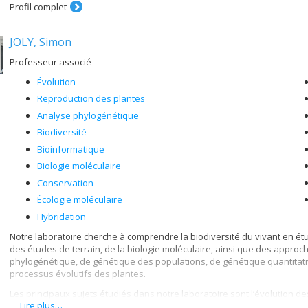
Profil complet
JOLY, Simon
Professeur associé
Évolution
Reproduction des plantes
Analyse phylogénétique
Biodiversité
Bioinformatique
Biologie moléculaire
Conservation
Écologie moléculaire
Hybridation
Notre laboratoire cherche à comprendre la biodiversité du vivant en ét
des études de terrain, de la biologie moléculaire, ainsi que des approch
phylogénétique, de génétique des populations, de génétique quantitati
processus évolutifs des plantes.
Les principaux sujets étudiés dans notre laboratoire sont l’évolution de
Lire plus…
la génétique des plantes.