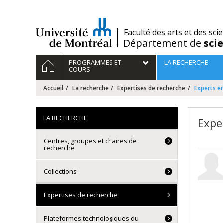
Passer
au
contenu
/
Faculté des arts et des sci
Département de
sci
Navigation
ACCUEIL
PROGRAMMES ET
LA RECHERCHE
principale
COURS
Accueil
La recherche
Expertises de recherche
Experts en
LA RECHERCHE
Expe
Centres, groupes et chaires de
recherche
Collections
Expertises de recherche
Plateformes technologiques du