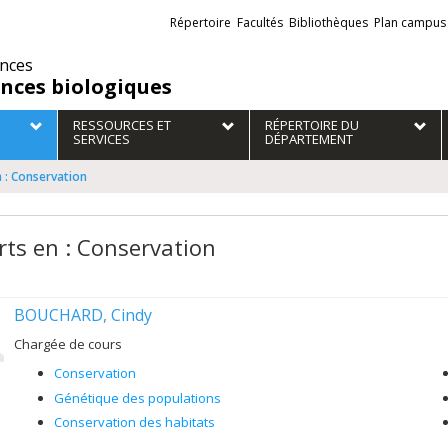
Liens
Répertoire
Facultés
Bibliothèques
Plan campus
externes
ences
ences biologiques
RESSOURCES ET
RÉPERTOIRE DU
SERVICES
DÉPARTEMENT
 : Conservation
rts en : Conservation
BOUCHARD, Cindy
Chargée de cours
Conservation
Génétique des populations
Conservation des habitats