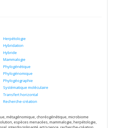
Herpétologie
Hybridation
Hybride
Mammalogie
Phylogénétique
Phylogénomique
Phylogéographie
Systématique moléculaire
Transfert horizontal
Recherche-création
ique, métagénomique, choréogénétique, microbiome
volution, espèces menacées, mammalogie, herpétologie,
rel, interdisciplinarité art/science, recherche-création