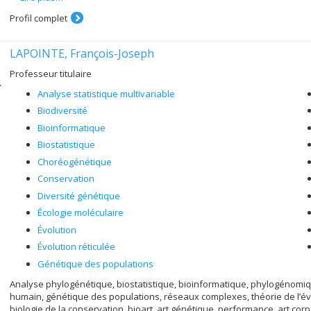
Profil complet
LAPOINTE, François-Joseph
Professeur titulaire
Analyse statistique multivariable
Biodiversité
Bioinformatique
Biostatistique
Choréogénétique
Conservation
Diversité génétique
Écologie moléculaire
Évolution
Évolution réticulée
Génétique des populations
Analyse phylogénétique, biostatistique, bioinformatique, phylogénom
humain, génétique des populations, réseaux complexes, théorie de l’é
biologie de la conservation, bioart, art génétique, performance, art corpo