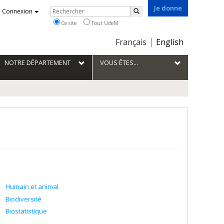
Je donne
Rechercher
Connexion
Rechercher
Ce site
Tout UdeM
Choix
Français
English
de
la
NOTRE DÉPARTEMENT
VOUS ÊTES...
langue
Humain et animal
Biodiversité
Biostatistique