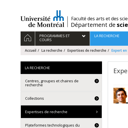
Passer
au
contenu
/
Faculté des arts et des sci
Département de
sci
Navigation
ACCUEIL
PROGRAMMES ET
LA RECHERCHE
principale
COURS
Accueil
La recherche
Expertises de recherche
Expert en
LA RECHERCHE
Expe
Centres, groupes et chaires de
recherche
Collections
Expertises de recherche
Plateformes technologiques du