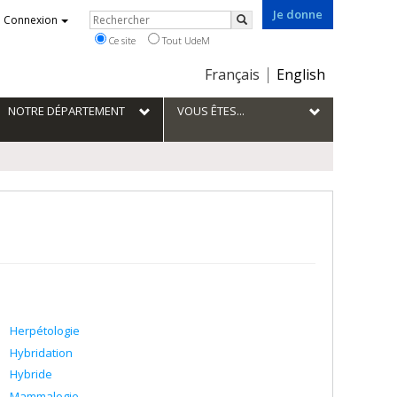
Je donne
Rechercher
Connexion
Rechercher
Ce site
Tout UdeM
Choix
Français
English
de
la
NOTRE DÉPARTEMENT
VOUS ÊTES...
langue
Herpétologie
Hybridation
Hybride
Mammalogie