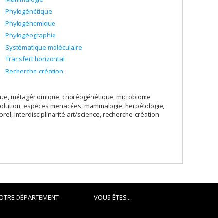
Phylogénétique
Phylogénomique
Phylogéographie
Systématique moléculaire
Transfert horizontal
Recherche-création
ique, métagénomique, choréogénétique, microbiome
volution, espèces menacées, mammalogie, herpétologie,
rel, interdisciplinarité art/science, recherche-création
OTRE DÉPARTEMENT
VOUS ÊTES...