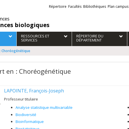
Liens
Répertoire
Facultés
Bibliothèques
Plan campus
externes
ences
ences biologiques
RESSOURCES ET
RÉPERTOIRE DU
SERVICES
DÉPARTEMENT
 : Choréogénétique
rt en : Choréogénétique
LAPOINTE, François-Joseph
Professeur titulaire
Analyse statistique multivariable
Biodiversité
Bioinformatique
Biostatistique