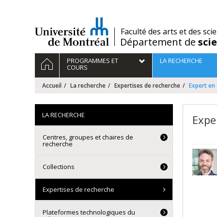
Passer
au
contenu
/
Faculté des arts et des sci
Département de
sci
Navigation
ACCUEIL
PROGRAMMES ET
LA RECHERCHE
principale
COURS
Accueil
La recherche
Expertises de recherche
Expert en
LA RECHERCHE
Expe
Centres, groupes et chaires de
recherche
Collections
Expertises de recherche
Plateformes technologiques du