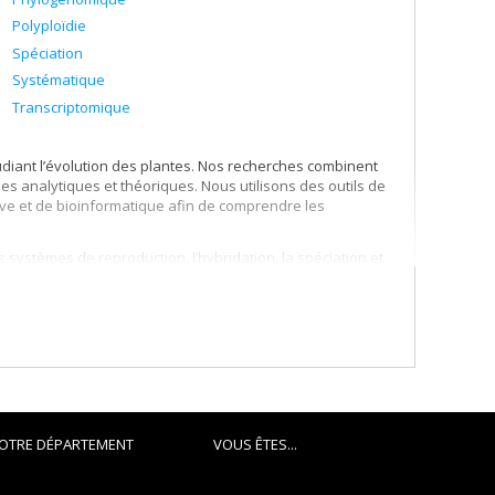
Polyploïdie
Spéciation
Systématique
Transcriptomique
udiant l’évolution des plantes. Nos recherches combinent
es analytiques et théoriques. Nous utilisons des outils de
ve et de bioinformatique afin de comprendre les
s systèmes de reproduction, l’hybridation, la spéciation et
OTRE DÉPARTEMENT
VOUS ÊTES...