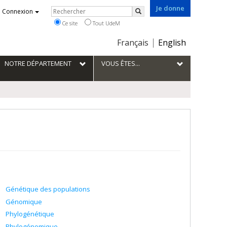
Je donne
Rechercher
Connexion
Rechercher
Ce site
Tout UdeM
Choix
Français
English
de
la
NOTRE DÉPARTEMENT
VOUS ÊTES...
langue
Génétique des populations
Génomique
Phylogénétique
Phylogénomique