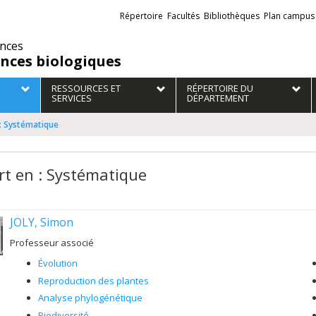
Liens
Répertoire
Facultés
Bibliothèques
Plan campus
externes
ences
ences biologiques
RESSOURCES ET
RÉPERTOIRE DU
SERVICES
DÉPARTEMENT
 : Systématique
rt en : Systématique
JOLY, Simon
Professeur associé
Évolution
Reproduction des plantes
Analyse phylogénétique
Biodiversité