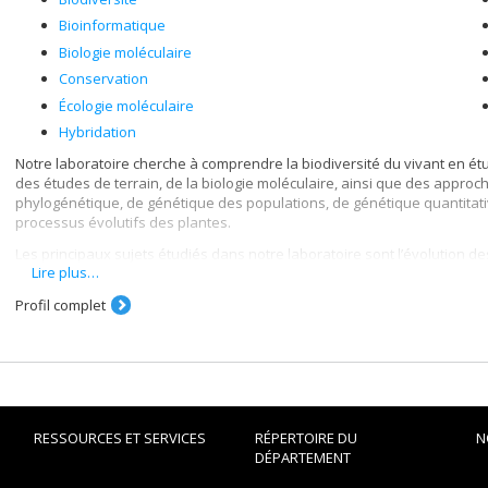
Bioinformatique
Biologie moléculaire
Conservation
Écologie moléculaire
Hybridation
Notre laboratoire cherche à comprendre la biodiversité du vivant en ét
des études de terrain, de la biologie moléculaire, ainsi que des approch
phylogénétique, de génétique des populations, de génétique quantitati
processus évolutifs des plantes.
Les principaux sujets étudiés dans notre laboratoire sont l’évolution de
Lire plus…
la génétique des plantes.
Profil complet
RESSOURCES ET SERVICES
RÉPERTOIRE DU
N
DÉPARTEMENT