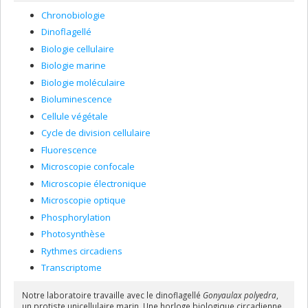
Chronobiologie
Dinoflagellé
Biologie cellulaire
Biologie marine
Biologie moléculaire
Bioluminescence
Cellule végétale
Cycle de division cellulaire
Fluorescence
Microscopie confocale
Microscopie électronique
Microscopie optique
Phosphorylation
Photosynthèse
Rythmes circadiens
Transcriptome
Notre laboratoire travaille avec le dinoflagellé
Gonyaulax polyedra
,
un protiste unicellulaire marin. Une horloge biologique circadienne