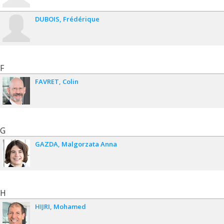
DUBOIS
Frédérique
F
FAVRET
Colin
G
GAZDA
Malgorzata Anna
H
HIJRI
Mohamed