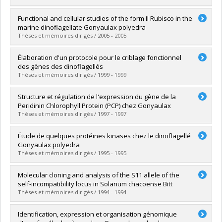
Lien vers le document dans Papyrus
Diplômé(e) :
Wang, Yunling
Functional and cellular studies of the form II Rubisco in the
Cycle :
Doctorat
marine dinoflagellate Gonyaulax polyedra
Diplôme obtenu :
Ph. D.
Thèses et mémoires dirigés / 2005 - 2005
Lien vers le document dans Papyrus
Diplômé(e) :
Nassoury, Nasha
Élaboration d'un protocole pour le criblage fonctionnel
Cycle :
Doctorat
des gènes des dinoflagellés
Diplôme obtenu :
Ph. D.
Thèses et mémoires dirigés / 1999 - 1999
Lien vers le document dans Papyrus
Diplômé(e) :
Chaput, Hélène
Structure et régulation de l'expression du gène de la
Cycle :
Maîtrise
Peridinin Chlorophyll Protein (PCP) chez Gonyaulax
Diplôme obtenu :
M. Sc.
Thèses et mémoires dirigés / 1997 - 1997
Lien vers le document dans Papyrus
Diplômé(e) :
Le, Quang Hien
Étude de quelques protéines kinases chez le dinoflagellé
Cycle :
Maîtrise
Gonyaulax polyedra
Diplôme obtenu :
M. Sc.
Thèses et mémoires dirigés / 1995 - 1995
Lien vers le document dans Papyrus
Diplômé(e) :
Salois, Patrick
Molecular cloning and analysis of the S11 allele of the
Cycle :
Maîtrise
self-incompatibility locus in Solanum chacoense Bitt
Diplôme obtenu :
M. Sc.
Thèses et mémoires dirigés / 1994 - 1994
Lien vers le document dans Papyrus
Diplômé(e) :
Saba El Leil, Marc K.
Identification, expression et organisation génomique
Cycle :
Maîtrise