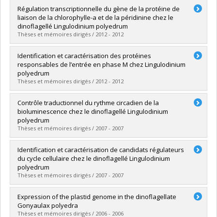
Diplômé(e) :
Boivin, Nicolas
Régulation transcriptionnelle du gène de la protéine de
Cycle :
Maîtrise
liaison de la chlorophylle-a et de la péridinine chez le
Diplôme obtenu :
M. Sc.
dinoflagellé Lingulodinium polyedrum
Lien vers le document dans Papyrus
Thèses et mémoires dirigés / 2012 - 2012
Diplômé(e) :
Beauchemin, Mathieu
Identification et caractérisation des protéines
Cycle :
Maîtrise
responsables de l’entrée en phase M chez Lingulodinium
Diplôme obtenu :
M. Sc.
polyedrum
Lien vers le document dans Papyrus
Thèses et mémoires dirigés / 2012 - 2012
Diplômé(e) :
Daoust, Philippe
Contrôle traductionnel du rythme circadien de la
Cycle :
Maîtrise
bioluminescence chez le dinoflagellé Lingulodinium
Diplôme obtenu :
M. Sc.
polyedrum
Lien vers le document dans Papyrus
Thèses et mémoires dirigés / 2007 - 2007
Diplômé(e) :
Lapointe, Mathieu
Identification et caractérisation de candidats régulateurs
Cycle :
Maîtrise
du cycle cellulaire chez le dinoflagellé Lingulodinium
Diplôme obtenu :
M. Sc.
polyedrum
Lien vers le document dans Papyrus
Thèses et mémoires dirigés / 2007 - 2007
Diplômé(e) :
Bertomeu, Thierry
Expression of the plastid genome in the dinoflagellate
Cycle :
Doctorat
Gonyaulax polyedra
Diplôme obtenu :
Ph. D.
Thèses et mémoires dirigés / 2006 - 2006