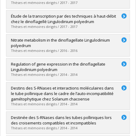
Cycle :
Doctorat
Thèses et mémoires dirigés / 2017 - 2017
Diplôme obtenu :
Ph. D.
Lien vers le document dans Papyrus
Diplômé(e) :
Benribague, Siham
Étude de la transcription par des techniques à haut-débit
Cycle :
Maîtrise
chez le dinoflagellé Lingulodinium polyedrum
Diplôme obtenu :
M. Sc.
Thèses et mémoires dirigés / 2017 - 2017
Lien vers le document dans Papyrus
Diplômé(e) :
Beauchemin, Mathieu
Nitrate metabolism in the dinoflagellate Lingulodinium
Cycle :
Doctorat
polyedrum
Diplôme obtenu :
Ph. D.
Thèses et mémoires dirigés / 2016 - 2016
Lien vers le document dans Papyrus
Diplômé(e) :
Dagenais Bellefeuille, Steve DB.
Regulation of gene expression in the dinoflagellate
Cycle :
Doctorat
Lingulodinium polyedrum
Diplôme obtenu :
Ph. D.
Thèses et mémoires dirigés / 2014 - 2014
Lien vers le document dans Papyrus
Diplômé(e) :
Roy, Sougata
Destins des S-RNases et interactions moléculaires dans
Cycle :
Doctorat
le tube pollinique dans le cadre de l’auto-incompatibilité
Diplôme obtenu :
Ph. D.
gamétophytique chez Solanum chacoense
Lien vers le document dans Papyrus
Thèses et mémoires dirigés / 2014 - 2014
Diplômé(e) :
Soulard, Jonathan
Destinée des S-RNases dans les tubes polliniques lors
Cycle :
Doctorat
des croisements compatibles et incompatibles
Diplôme obtenu :
Ph. D.
Thèses et mémoires dirigés / 2014 - 2014
Lien vers le document dans Papyrus