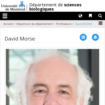
Passer
/
Département de
sciences
au
biologiques
contenu
Langues
Liens 
R
Menu
N
Accueil
Répertoire du département
Professeurs
David MORSE
Vcard
Imp
David Morse