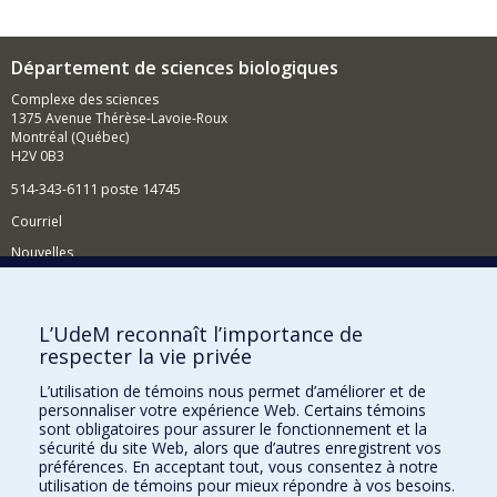
Département de sciences biologiques
Complexe des sciences
1375 Avenue Thérèse-Lavoie-Roux
Montréal (Québec)
H2V 0B3
514-343-6111 poste 14745
Courriel
Nouvelles
Activités
Comment soutenir le Département?
L’UdeM reconnaît l’importance de
respecter la vie privée
BESOIN D'AIDE?
L’utilisation de témoins nous permet d’améliorer et de
Plan du site
personnaliser votre expérience Web. Certains témoins
Signaler une erreur
sont obligatoires pour assurer le fonctionnement et la
sécurité du site Web, alors que d’autres enregistrent vos
Accessibilité
préférences. En acceptant tout, vous consentez à notre
utilisation de témoins pour mieux répondre à vos besoins.
FACULTÉ DES ARTS ET DES SCIENCES