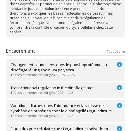
chez
Gonyaulax
lui permet de se spécialiser pour la photosynthèse
pendant le jour et la bioluminescence pendant la nuit. Nous
cherchons à expliquer les bases moléculaires de ces rythmes
circadiens au niveau de la biochimie et de la régulation de
l’expression génique. Nous sommes également intéressé à
comprendre la contrôle circadien du cycle cellulaire chez cette
espèce.
Encadrement
Tout déplier
Changements quotidiens dans le phoshoprotéome du
dinoflagellé Lingulodinium polyedra
Thèses et mémoires dirigés / 2025 - 2025
Diplômé(e) :
Chevrier, Samuel
Transcriptional regulation in the dinoflagellates
Cycle :
Maîtrise
Thèses et mémoires dirigés / 2021 - 2021
Diplôme obtenu :
M. Sc.
Lien vers le document dans Papyrus
Diplômé(e) :
Zaheri, Bahareh
Variations diurnes dans l’abondance et la vitesse de
Cycle :
Doctorat
synthèse de protéines chez le dinoflagellé Lingulodinium
Diplôme obtenu :
Ph. D.
Thèses et mémoires dirigés / 2021 - 2021
Lien vers le document dans Papyrus
Diplômé(e) :
Bowazolo, Carl
Étude du cycle cellulaire chez Lingulodinium polyedrum