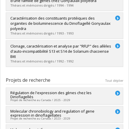
d'une famille de gènes chez Gonyaulax polyedra
Diplôme obtenu :
M. Sc.
Thèses et mémoires dirigés / 1994 - 1994
Lien vers le document dans Papyrus
Diplômé(e) :
Machabée, Sylvie
Caractérisation des constituants protéiques des
Cycle :
Maîtrise
organites de bioluminescence du Dinoflagellé Gonyaulax
Diplôme obtenu :
M. Sc.
polyedra
Lien vers le document dans Papyrus
Thèses et mémoires dirigés / 1993 - 1993
Diplômé(e) :
Desjardins, Michel
Clonage, caractérisation et analyse par "RFLP" des allèles
Cycle :
Maîtrise
d'auto-incompatibilité S13 et S14 de Solanum chacoense
Diplôme obtenu :
M. Sc.
Bitt
Lien vers le document dans Papyrus
Thèses et mémoires dirigés / 1992 - 1992
Diplômé(e) :
Després, Charles
Cycle :
Maîtrise
Projets de recherche
Tout déplier
Diplôme obtenu :
M. Sc.
Lien vers le document dans Papyrus
Régulation de l'expression des gènes chez les
Dinoflagellés
Projet de recherche au Canada / 2025 - 2029
Chercheur principal :
Molecular chronobiology and regulation of gene
David Morse
expression in dinoflagellates
Co-chercheurs :
Bernd Franz Lang
,
Éric Lécuyer
Projet de recherche au Canada / 2023 - 2029
Sources de financement :
FRQNT/Fonds de recherche du
Québec - Nature et technologies (FQRNT)