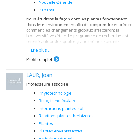
Nouvelle-Zélande
Panama
Nous étudions la façon dont les plantes fonctionnent
dans leur environnement afin de comprendre et prédire
comment les changements globaux affecteront la
biodiversité végétale. Le programme de recherche est
orienté autour des quatre grand thèmes suivants:
Lire plus…
l'étude des traits fonctionnels des plantes
la composition et diversité des communautés
Profil complet
végétales
la spectranomique
LAUR, Joan
la télédétection et cartographie de la biodiversité
Professeure associée
végétale
Phytotechnologie
La recherche permet d'améliorer la gestion des
écosystèmes naturels.
Biologie moléculaire
Interactions plantes-sol
Relations plantes-herbivores
Plantes
Plantes envahissantes
Agriculture durable