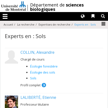
Passer
/
Département de
sciences
au
biologiques
contenu
Langues
Liens 
R
Menu
N
Accueil
La recherche
Expertises de recherche
Experts en : Sols
Experts en : Sols
COLLIN, Alexandre
Chargé de cours
Écologie forestière
Écologie des sols
Sols
Profil complet
LALIBERTÉ, Etienne
Professeur titulaire