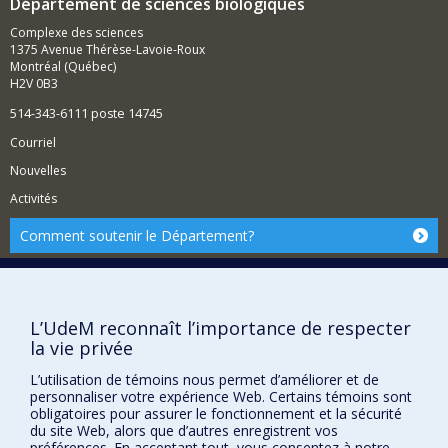
Département de sciences biologiques
sur des techniques de microbiologie, de biologie
moléculaire et de séquençage, ainsi que sur diverses
Complexe des sciences
espèces fongiques, bactériennes et végétales.
1375 Avenue Thérèse-Lavoie-Roux
Montréal (Québec)
H2V 0B3
514-343-6111 poste 14745
Courriel
Nouvelles
Activités
Comment soutenir le Département?
BESOIN D'AIDE?
Plan du site
L’UdeM reconnaît l’importance de respecter
Signaler une erreur
la vie privée
Accessibilité
L’utilisation de témoins nous permet d’améliorer et de
FACULTÉ DES ARTS ET DES SCIENCES
personnaliser votre expérience Web. Certains témoins sont
obligatoires pour assurer le fonctionnement et la sécurité
Nos départements et écoles
du site Web, alors que d’autres enregistrent vos
préférences. En acceptant tout, vous consentez à notre