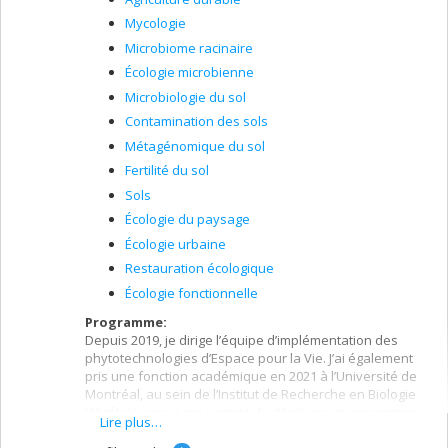
Mycologie
Microbiome racinaire
Écologie microbienne
Microbiologie du sol
Contamination des sols
Métagénomique du sol
Fertilité du sol
Sols
Écologie du paysage
Écologie urbaine
Restauration écologique
Écologie fonctionnelle
Programme:
Depuis 2019, je dirige l’équipe d’implémentation des
phytotechnologies d’Espace pour la Vie. J’ai également
pris une fonction académique en 2021 à l’Université de
Montréal, au sein de l’Institut de Recherche en Biologie
Végétale, ce qui me permet de déployer un programme
Lire plus…
transdisciplinaire de recherches appliquées ouvert vers
la société et solidement ancré dans un cadre