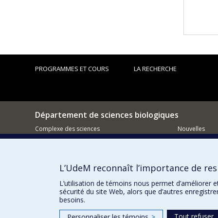
PROGRAMMES ET COURS
LA RECHERCHE
Département de sciences biologiques
Complexe des sciences
Nouvelles
1375 Avenue Thérèse-Lavoie-Roux
Activités
Montréal (Québec)
H2V 0B3
Comment so
L’UdeM reconnaît l’importance de resp
514-343-6111 poste 14745
Courriel
L’utilisation de témoins nous permet d’améliorer e
sécurité du site Web, alors que d’autres enregistr
besoins.
Tout refuser
Personnaliser les témoins
>