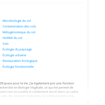
Microbiologie du sol
Contamination des sols
Métagénomique du sol
Fertilité du sol
Sols
Écologie du paysage
Écologie urbaine
Restauration écologique
Écologie fonctionnelle
’Espace pour la Vie. J’ai également pris une fonction
 Recherche en Biologie Végétale, ce qui me permet de
vert vers la société et solidement ancré dans un cadre
arts, les sciences humaines, la communication et la
une société en transition, nous nous affirmons comme
 territoires. Ce positionnement correspond pleinement à