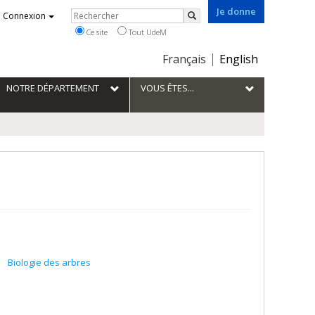
Je donne
Rechercher
Connexion
Rechercher
Ce site
Tout UdeM
Choix
Français
English
de
la
NOTRE DÉPARTEMENT
VOUS ÊTES...
langue
Biologie des arbres