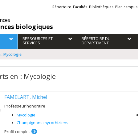
Liens
Répertoire
Facultés
Bibliothèques
Plan campus
externes
ences
ences biologiques
RESSOURCES ET
RÉPERTOIRE DU
SERVICES
DÉPARTEMENT
n : Mycologie
rts en : Mycologie
FAMELART, Michel
Professeur honoraire
Mycologie
Champignons mycorhiziens
Profil complet