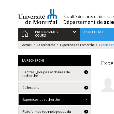
Passer
au
contenu
/
Faculté des arts et des sci
Département de
sci
Navigation
ACCUEIL
PROGRAMMES ET
LA RECHERCHE
principale
COURS
Accueil
La recherche
Expertises de recherche
Experts e
LA RECHERCHE
Expe
Centres, groupes et chaires de
recherche
Collections
Expertises de recherche
Plateformes technologiques du