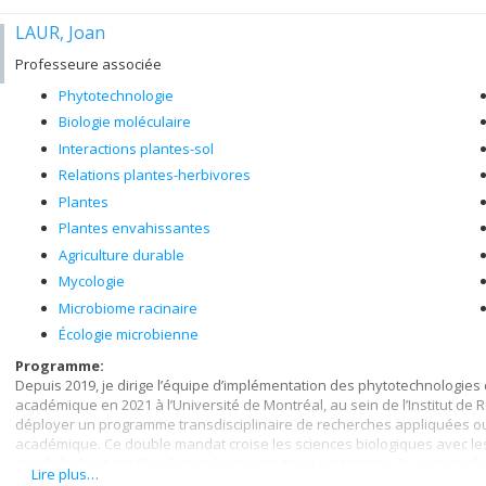
LAUR, Joan
Professeure associée
Phytotechnologie
Biologie moléculaire
Interactions plantes-sol
Relations plantes-herbivores
Plantes
Plantes envahissantes
Agriculture durable
Mycologie
Microbiome racinaire
Écologie microbienne
Programme:
Depuis 2019, je dirige l’équipe d’implémentation des phytotechnologies d
académique en 2021 à l’Université de Montréal, au sein de l’Institut de
déployer un programme transdisciplinaire de recherches appliquées ou
académique. Ce double mandat croise les sciences biologiques avec les 
muséologie et confère à mon équipe toute sa pertinence. Au service d’
Lire plus…
force d’innovation en (1.1) écotechnologie et en (1.2) agroécologie des