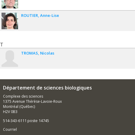
ROUTIER
Anne-Lise
T
TROMAS
Nicolas
Département de sciences biologiques
Complexe des sciences
1375 Avenue Thérèse-Lavoie-Roux
Montréal (Québec)
H2V 0B3
514-343-6111 poste 14745
Courriel