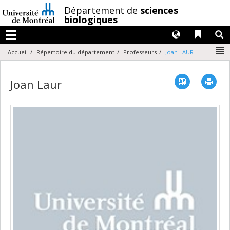
Passer
/
Département de
sciences
au
biologiques
contenu
Langues
Liens 
R
Menu
N
Accueil
Répertoire du département
Professeurs
Joan LAUR
Vcard
Imp
Joan Laur