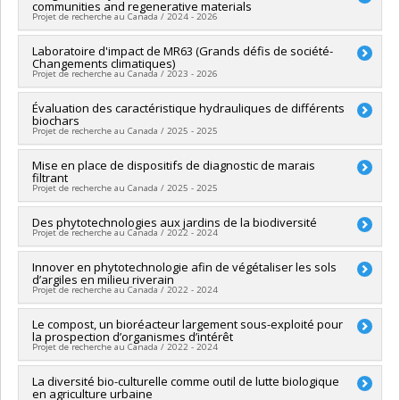
communities and regenerative materials
Co-chercheurs :
Joan Laur
Projet de recherche au Canada / 2024 - 2026
Sources de financement :
CRSNG/Conseil de recherches en
sciences naturelles et génie du Canada (CRSNG)
Chercheur principal :
Laboratoire d'impact de MR63 (Grands défis de société-
Joan Laur
Programmes de subvention :
PV118026-FONCER : Prog.
Changements climatiques)
Sources de financement :
MITACS Inc.
formation orientée nouveauté, la collaboration et
Projet de recherche au Canada / 2023 - 2026
Programmes de subvention :
PVXXXXXX-Stage Accélération
l'expérience en recherche
Québec - MITACS
Chercheur principal :
Évaluation des caractéristique hydrauliques de différents
Pascal Brissette
biochars
Co-chercheurs :
Joan Laur
Projet de recherche au Canada / 2025 - 2025
Sources de financement :
FRQSC/Fonds de recherche du
Québec - Société et culture (FQRSC)
Chercheur principal :
Mise en place de dispositifs de diagnostic de marais
Joan Laur
Programmes de subvention :
filtrant
Sources de financement :
MITACS Inc.
Projet de recherche au Canada / 2025 - 2025
Programmes de subvention :
PVXXXXXX-Stage Accélération
Québec - MITACS
Chercheur principal :
Des phytotechnologies aux jardins de la biodiversité
Joan Laur
Projet de recherche au Canada / 2022 - 2024
Sources de financement :
MITACS Inc.
Programmes de subvention :
PVXXXXXX-Stage Accélération
Chercheur principal :
Innover en phytotechnologie afin de végétaliser les sols
Joan Laur
Québec - MITACS
d’argiles en milieu riverain
Sources de financement :
MITACS Inc.
Projet de recherche au Canada / 2022 - 2024
Programmes de subvention :
PVXXXXXX-Stage Accélération
Québec - MITACS
Chercheur principal :
Le compost, un bioréacteur largement sous-exploité pour
Joan Laur
la prospection d’organismes d’intérêt
Sources de financement :
MITACS Inc.
Projet de recherche au Canada / 2022 - 2024
Programmes de subvention :
PVXXXXXX-Stage Accélération
Québec - MITACS
Chercheur principal :
La diversité bio-culturelle comme outil de lutte biologique
Joan Laur
en agriculture urbaine
Sources de financement :
MITACS Inc.