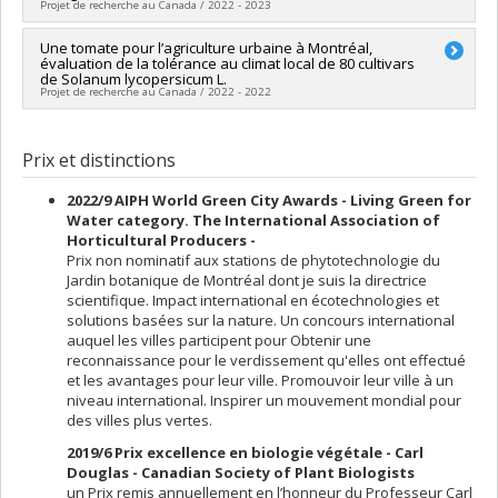
Projet de recherche au Canada / 2022 - 2023
Programmes de subvention :
PVXXXXXX-Stage Accélération
Québec - MITACS
Sources de financement :
Une tomate pour l’agriculture urbaine à Montréal,
MITACS Inc.
évaluation de la tolérance au climat local de 80 cultivars
Programmes de subvention :
PVXXXXXX-Stage Accélération
de Solanum lycopersicum L.
Québec - MITACS
Projet de recherche au Canada / 2022 - 2022
Chercheur principal :
Joan Laur
Sources de financement :
MITACS Inc.
Prix et distinctions
Programmes de subvention :
PVXXXXXX-Stage Accélération
Québec - MITACS
2022/9 AIPH World Green City Awards - Living Green for
Water category. The International Association of
Horticultural Producers -
Prix non nominatif aux stations de phytotechnologie du
Jardin botanique de Montréal dont je suis la directrice
scientifique. Impact international en écotechnologies et
solutions basées sur la nature. Un concours international
auquel les villes participent pour Obtenir une
reconnaissance pour le verdissement qu'elles ont effectué
et les avantages pour leur ville. Promouvoir leur ville à un
niveau international. Inspirer un mouvement mondial pour
des villes plus vertes.
2019/6 Prix excellence en biologie végétale - Carl
Douglas - Canadian Society of Plant Biologists
un Prix remis annuellement en l’honneur du Professeur Carl