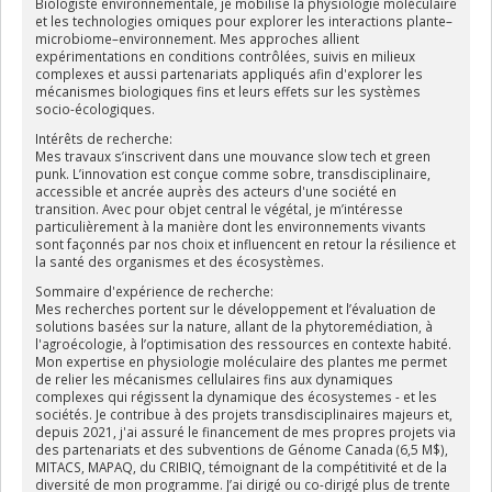
Biologiste environnementale, je mobilise la physiologie moléculaire
et les technologies omiques pour explorer les interactions plante–
microbiome–environnement. Mes approches allient
expérimentations en conditions contrôlées, suivis en milieux
complexes et aussi partenariats appliqués afin d'explorer les
mécanismes biologiques fins et leurs effets sur les systèmes
socio-écologiques.
Intérêts de recherche:
Mes travaux s’inscrivent dans une mouvance slow tech et green
punk. L’innovation est conçue comme sobre, transdisciplinaire,
accessible et ancrée auprès des acteurs d'une société en
transition. Avec pour objet central le végétal, je m’intéresse
particulièrement à la manière dont les environnements vivants
sont façonnés par nos choix et influencent en retour la résilience et
la santé des organismes et des écosystèmes.
Sommaire d'expérience de recherche:
Mes recherches portent sur le développement et l’évaluation de
solutions basées sur la nature, allant de la phytoremédiation, à
l'agroécologie, à l’optimisation des ressources en contexte habité.
Mon expertise en physiologie moléculaire des plantes me permet
de relier les mécanismes cellulaires fins aux dynamiques
complexes qui régissent la dynamique des écosystemes - et les
sociétés. Je contribue à des projets transdisciplinaires majeurs et,
depuis 2021, j'ai assuré le financement de mes propres projets via
des partenariats et des subventions de Génome Canada (6,5 M$),
MITACS, MAPAQ, du CRIBIQ, témoignant de la compétitivité et de la
diversité de mon programme. J’ai dirigé ou co-dirigé plus de trente