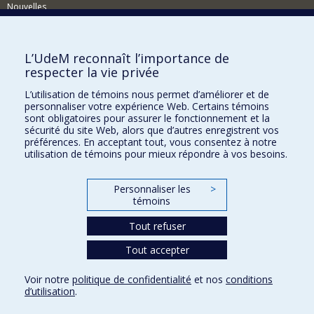
Nouvelles
Activités
Comment soutenir le Département?
L’UdeM reconnaît l’importance de
respecter la vie privée
BESOIN D'AIDE?
L’utilisation de témoins nous permet d’améliorer et de
Plan du site
personnaliser votre expérience Web. Certains témoins
Signaler une erreur
sont obligatoires pour assurer le fonctionnement et la
sécurité du site Web, alors que d’autres enregistrent vos
Accessibilité
préférences. En acceptant tout, vous consentez à notre
utilisation de témoins pour mieux répondre à vos besoins.
FACULTÉ DES ARTS ET DES SCIENCES
Nos départements et écoles
Personnaliser les
>
témoins
Nos centres d'études
Tout refuser
Nos programmes et cours
Tout accepter
Confidentialité
Voir notre
politique de confidentialité
et nos
conditions
Conditions d’utilisation
d’utilisation
.
Paramètres des témoins