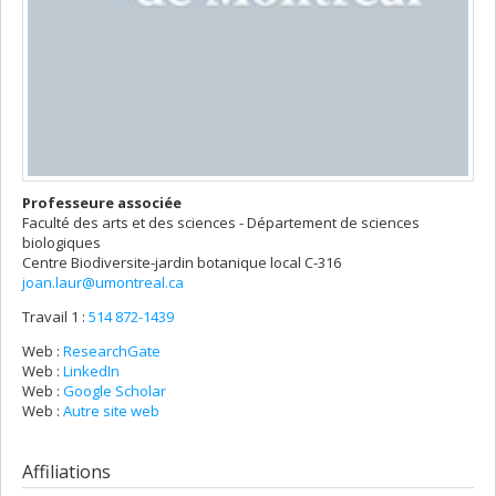
Professeure associée
Faculté des arts et des sciences - Département de sciences
biologiques
Centre Biodiversite-jardin botanique
local C-316
joan.laur@umontreal.ca
Travail 1 :
514 872-1439
Web :
ResearchGate
Web :
LinkedIn
Web :
Google Scholar
Web :
Autre site web
Affiliations