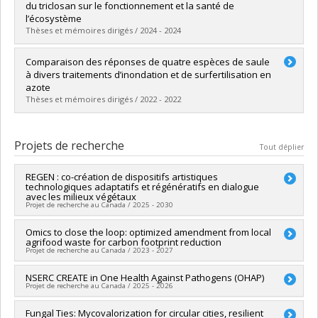
Cycle :
Maîtrise
du triclosan sur le fonctionnement et la santé de
Diplôme obtenu :
M. Sc.
l’écosystème
Lien vers le document dans Papyrus
Thèses et mémoires dirigés / 2024 - 2024
Diplômé(e) :
Bédard, Laurianne
Comparaison des réponses de quatre espèces de saule
Cycle :
Maîtrise
à divers traitements d’inondation et de surfertilisation en
Diplôme obtenu :
M. Sc.
azote
Lien vers le document dans Papyrus
Thèses et mémoires dirigés / 2022 - 2022
Diplômé(e) :
Auger, Camille
Cycle :
Maîtrise
Projets de recherche
Tout déplier
Diplôme obtenu :
M. Sc.
Lien vers le document dans Papyrus
REGEN : co-création de dispositifs artistiques
technologiques adaptatifs et régénératifs en dialogue
avec les milieux végétaux
Projet de recherche au Canada / 2025 - 2030
Chercheur principal :
Omics to close the loop: optimized amendment from local
Alice Jarry-Girard
agrifood waste for carbon footprint reduction
Co-chercheurs :
Joan Laur
Projet de recherche au Canada / 2023 - 2027
Sources de financement :
CRSH/Conseil de recherches en
sciences humaines du Canada
Sources de financement :
NSERC CREATE in One Health Against Pathogens (OHAP)
Génome Canada
Programmes de subvention :
PVXXXXXX-Subvention Savoir
Projet de recherche au Canada / 2025 - 2026
Programmes de subvention :
Chercheur principal :
Fungal Ties: Mycovalorization for circular cities, resilient
Jennifer Ronholm