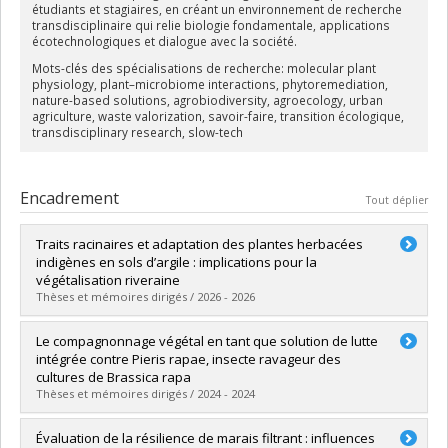
étudiants et stagiaires, en créant un environnement de recherche
transdisciplinaire qui relie biologie fondamentale, applications
écotechnologiques et dialogue avec la société.
Mots-clés des spécialisations de recherche:
molecular plant
physiology, plant–microbiome interactions, phytoremediation,
nature-based solutions, agrobiodiversity, agroecology, urban
agriculture, waste valorization, savoir-faire, transition écologique,
transdisciplinary research, slow-tech
Encadrement
Tout déplier
Traits racinaires et adaptation des plantes herbacées
indigènes en sols d’argile : implications pour la
végétalisation riveraine
Thèses et mémoires dirigés / 2026 - 2026
Diplômé(e) :
Parent, Rachel
Le compagnonnage végétal en tant que solution de lutte
Cycle :
Maîtrise
intégrée contre Pieris rapae, insecte ravageur des
Diplôme obtenu :
M. Sc.
cultures de Brassica rapa
Lien vers le document dans Papyrus
Thèses et mémoires dirigés / 2024 - 2024
Diplômé(e) :
St-Fleur, Laurie
Évaluation de la résilience de marais filtrant : influences