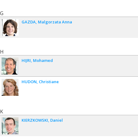
G
GAZDA
Malgorzata Anna
H
HIJRI
Mohamed
HUDON
Christiane
K
KIERZKOWSKI
Daniel