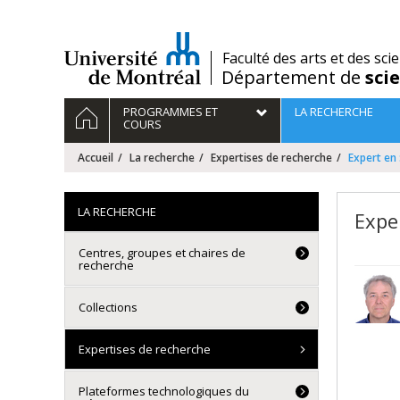
Passer
au
contenu
/
Faculté des arts et des sci
Département de
sci
Navigation
ACCUEIL
PROGRAMMES ET
LA RECHERCHE
principale
COURS
Accueil
La recherche
Expertises de recherche
Expert en
LA RECHERCHE
Expe
Centres, groupes et chaires de
recherche
Collections
Expertises de recherche
Plateformes technologiques du