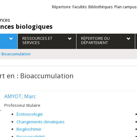
Liens
Répertoire
Facultés
Bibliothèques
Plan campus
externes
ences
ences biologiques
RESSOURCES ET
RÉPERTOIRE DU
SERVICES
DÉPARTEMENT
 : Bioaccumulation
rt en : Bioaccumulation
AMYOT, Marc
Professeur titulaire
Écotoxicologie
Changements climatiques
Biogéochimie
Bioaccessibilité