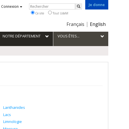
Je donne
Rechercher
Connexion
Rechercher
Ce site
Tout UdeM
Choix
Français
English
de
la
NOTRE DÉPARTEMENT
VOUS ÊTES...
langue
Lanthanides
Lacs
Limnologie
Mercure