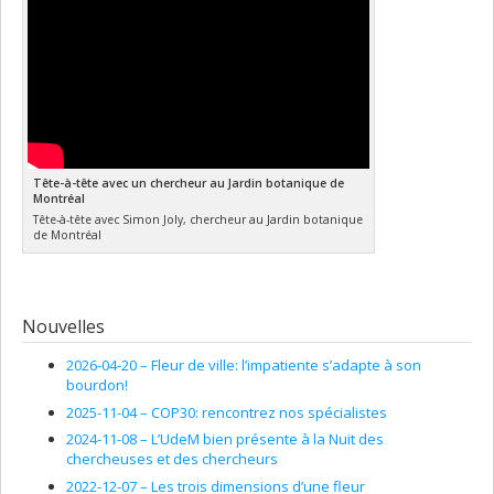
Tête-à-tête avec un chercheur au Jardin botanique de
Montréal
Tête-à-tête avec Simon Joly, chercheur au Jardin botanique
de Montréal
Nouvelles
2026-04-20 –
Fleur de ville: l’impatiente s’adapte à son
bourdon!
2025-11-04 –
COP30: rencontrez nos spécialistes
2024-11-08 –
L’UdeM bien présente à la Nuit des
chercheuses et des chercheurs
2022-12-07 –
Les trois dimensions d’une fleur