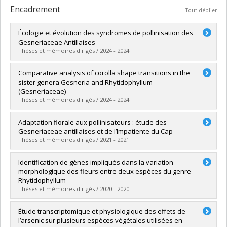
Encadrement
Tout déplier
Écologie et évolution des syndromes de pollinisation des
Gesneriaceae Antillaises
Thèses et mémoires dirigés / 2024 - 2024
Diplômé(e) :
Leménager, Marion
Comparative analysis of corolla shape transitions in the
Cycle :
Doctorat
sister genera Gesneria and Rhytidophyllum
Diplôme obtenu :
Ph. D.
(Gesneriaceae)
Lien vers le document dans Papyrus
Thèses et mémoires dirigés / 2024 - 2024
Diplômé(e) :
Vergolino Martini, Carolina
Adaptation florale aux pollinisateurs : étude des
Cycle :
Maîtrise
Gesneriaceae antillaises et de l’Impatiente du Cap
Diplôme obtenu :
M. Sc.
Thèses et mémoires dirigés / 2021 - 2021
Lien vers le document dans Papyrus
Diplômé(e) :
Faure, Julie
Identification de gènes impliqués dans la variation
Cycle :
Doctorat
morphologique des fleurs entre deux espèces du genre
Diplôme obtenu :
Ph. D.
Rhytidophyllum
Lien vers le document dans Papyrus
Thèses et mémoires dirigés / 2020 - 2020
Diplômé(e) :
Poulin, Valérie
Étude transcriptomique et physiologique des effets de
Cycle :
Maîtrise
l’arsenic sur plusieurs espèces végétales utilisées en