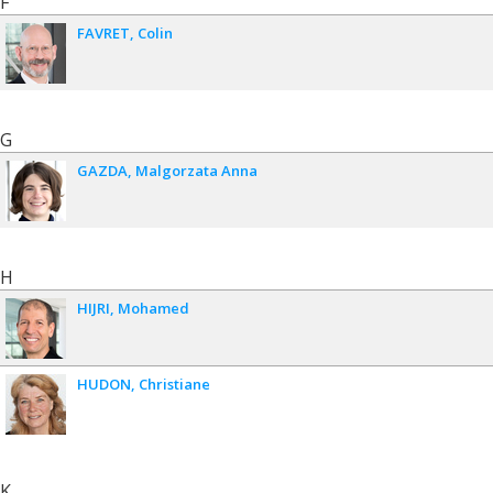
F
FAVRET
Colin
G
GAZDA
Malgorzata Anna
H
HIJRI
Mohamed
HUDON
Christiane
K