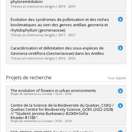
Diplôme obtenu :
M. Sc.
phytoremédiation
Lien vers le document dans Papyrus
Thèses et mémoires dirigés / 2019 - 2019
Diplômé(e) :
Yanitch, Aymeric
Évolution des syndromes de pollinisation et des niches
Cycle :
Doctorat
bioclimatiques au sein des genres antillais gesneria et
Diplôme obtenu :
Ph. D.
rhytidophyllum (gesneriaceae)
Lien vers le document dans Papyrus
Thèses et mémoires dirigés / 2017 - 2017
Diplômé(e) :
Alexandre, Hermine
Caractérisation et délimitation des sous-espèces de
Cycle :
Doctorat
Gesneria viridiflora (Gesneriaceae) dans les Antilles
Diplôme obtenu :
Ph. D.
Thèses et mémoires dirigés / 2016 - 2016
Lien vers le document dans Papyrus
Diplômé(e) :
Lambert, François
Cycle :
Maîtrise
Projets de recherche
Tout déplier
Diplôme obtenu :
M. Sc.
Lien vers le document dans Papyrus
The evolution of flowers in urban environments
Projet de recherche au Canada / 2024 - 2030
Sources de financement :
Centre de la Science de la Biodiversite du Quebec_CSBQ /
CRSNG/Conseil de recherches en
Quebec Centre for Biodiversity Science_QCBS (2022-2028)
sciences naturelles et génie du Canada (CRSNG)
// "Student: Jerome Burkiewicz-$2000+Sofia
Programmes de subvention :
PVX20965-(RGP) Programme de
Khader-$1185".
subvention à la découverte individuelle ou de groupe
Projet de recherche au Canada / 2026 - 2029