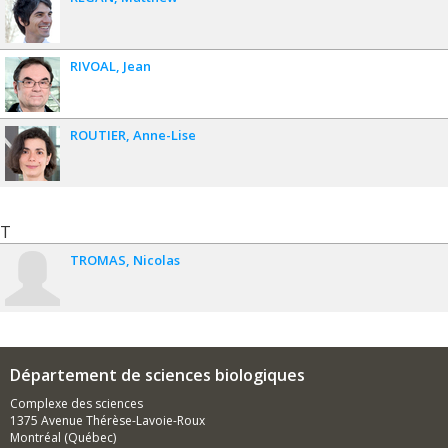
RIVOAL
Jean
ROUTIER
Anne-Lise
T
TROMAS
Nicolas
Département de sciences biologiques
Complexe des sciences
1375 Avenue Thérèse-Lavoie-Roux
Montréal (Québec)