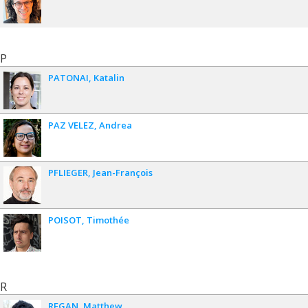
P
PATONAI
Katalin
PAZ VELEZ
Andrea
PFLIEGER
Jean-François
POISOT
Timothée
R
REGAN
Matthew