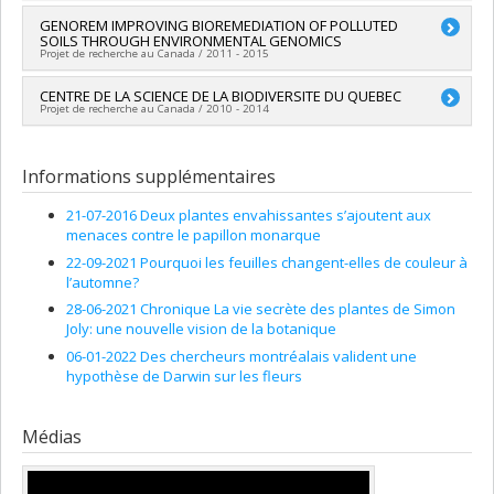
Sources de financement :
CRSNG/Conseil de recherches en
Chercheur principal :
GENOREM IMPROVING BIOREMEDIATION OF POLLUTED
Simon Joly
sciences naturelles et génie du Canada (CRSNG)
SOILS THROUGH ENVIRONMENTAL GENOMICS
Programmes de subvention :
PVXXXXXX-(OIR) Outils et
Projet de recherche au Canada / 2011 - 2015
d'instruments de recherche (OIR) -1 -(de 7 001 $ à 150 000 $)
Chercheur principal :
CENTRE DE LA SCIENCE DE LA BIODIVERSITE DU QUEBEC
Bernd Franz Lang
Projet de recherche au Canada / 2010 - 2014
Co-chercheurs :
Pierre André
,
Gertraud Burger
,
François
Courchesne
,
Marc St-Arnaud
,
Hélène Trudeau
,
Éric Montpetit
Chercheur principal :
Simon Joly
,
Thérèse Leroux
,
Simon Joly
,
Mohamed Hijri
,
Michel
Co-chercheurs :
Andrew Gonzalez
Informations supplémentaires
Labrecque
,
Geneviève Dufour
,
Charles Will Greer
,
Suha
Sources de financement :
FRQNT/Fonds de recherche du
Jabaji-Hare
Québec - Nature et technologies (FQRNT)
Sources de financement :
Génome Québec
21-07-2016 Deux plantes envahissantes s’ajoutent aux
Programmes de subvention :
PVXXXXXX-(RS) Programme de
Programmes de subvention :
menaces contre le papillon monarque
regroupements stratégiques
22-09-2021 Pourquoi les feuilles changent-elles de couleur à
l’automne?
28-06-2021 Chronique La vie secrète des plantes de Simon
Joly: une nouvelle vision de la botanique
06-01-2022 Des chercheurs montréalais valident une
hypothèse de Darwin sur les fleurs
Médias