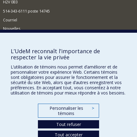
H2V 0B3
514-343-6111 poste 14745
Courriel
Nouvelles
Activités
Comment soutenir le Département?
L’UdeM reconnaît l’importance de
respecter la vie privée
BESOIN D'AIDE?
L’utilisation de témoins nous permet d’améliorer et de
Plan du site
personnaliser votre expérience Web. Certains témoins
Signaler une erreur
sont obligatoires pour assurer le fonctionnement et la
sécurité du site Web, alors que d’autres enregistrent vos
Accessibilité
préférences. En acceptant tout, vous consentez à notre
utilisation de témoins pour mieux répondre à vos besoins.
FACULTÉ DES ARTS ET DES SCIENCES
Nos départements et écoles
Personnaliser les
>
témoins
Nos centres d'études
Tout refuser
Nos programmes et cours
Tout accepter