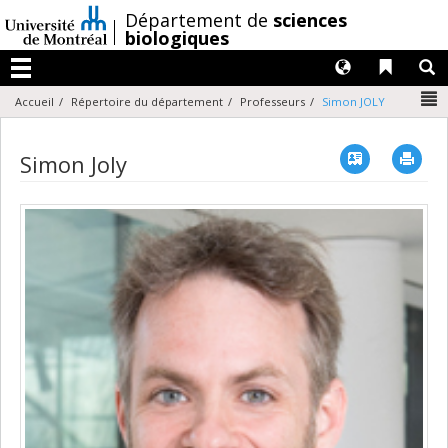
Passer
/
Département de
sciences
au
biologiques
contenu
Langues
Liens 
R
Menu
N
Accueil
Répertoire du département
Professeurs
Simon JOLY
Vcard
Imp
Simon Joly