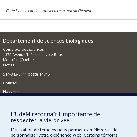
Cette liste ne contient présentement aucun élément.
Département de sciences biologiques
Complexe des sciences
1375 Avenue Thérèse-Lavoie-Roux
Montréal (Québec)
H2V 0B3
514-343-6111 poste 14745
Courriel
Nouvelles
Activités
Comment soutenir le Département?
L’UdeM reconnaît l’importance de
respecter la vie privée
BESOIN D'AIDE?
L’utilisation de témoins nous permet d’améliorer et de
Plan du site
personnaliser votre expérience Web. Certains témoins