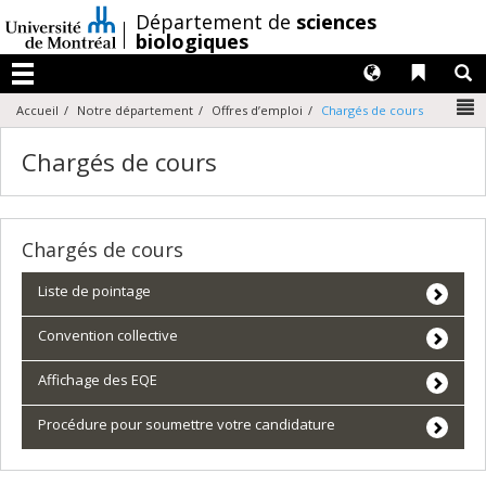
Passer
/
Département de
sciences
au
biologiques
contenu
Langues
Liens 
R
Menu
N
Accueil
Notre département
Offres d’emploi
Chargés de cours
Chargés de cours
Chargés de cours
Liste de pointage
Convention collective
Affichage des EQE
Procédure pour soumettre votre candidature