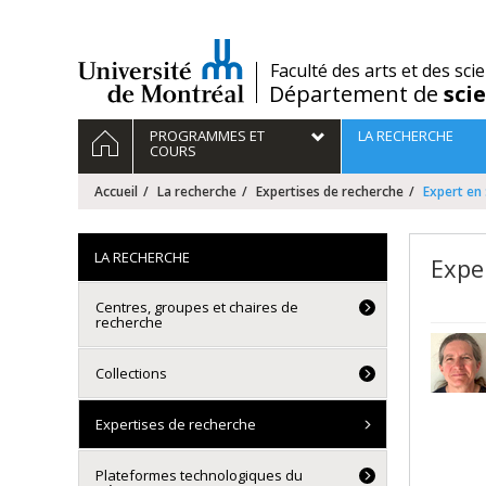
Passer
au
contenu
/
Faculté des arts et des sci
Département de
sci
Navigation
ACCUEIL
PROGRAMMES ET
LA RECHERCHE
principale
COURS
Accueil
La recherche
Expertises de recherche
Expert en 
LA RECHERCHE
Expe
Centres, groupes et chaires de
recherche
Collections
Expertises de recherche
Plateformes technologiques du