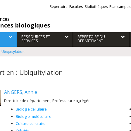
Liens
Répertoire
Facultés
Bibliothèques
Plan campus
externes
ences
ences biologiques
RESSOURCES ET
RÉPERTOIRE DU
SERVICES
DÉPARTEMENT
: Ubiquitylation
rt en : Ubiquitylation
ANGERS, Annie
Directrice de département, Professeure agrégée
Biologie cellulaire
Biologie moléculaire
Culture cellulaire
Cybride