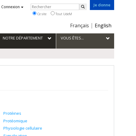
Je donne
Rechercher
Connexion
Rechercher
Ce site
Tout UdeM
Choix
Français
English
de
la
NOTRE DÉPARTEMENT
VOUS ÊTES...
langue
Protéines
Protéomique
Physiologie cellulaire
Signalisation