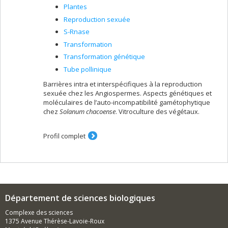
Plantes
Reproduction sexuée
S-Rnase
Transformation
Transformation génétique
Tube pollinique
Barrières intra et interspécifiques à la reproduction
sexuée chez les Angiospermes. Aspects génétiques et
moléculaires de l’auto-incompatibilité gamétophytique
chez
Solanum chacoense
. Vitroculture des végétaux.
Profil complet
Département de sciences biologiques
Complexe des sciences
1375 Avenue Thérèse-Lavoie-Roux