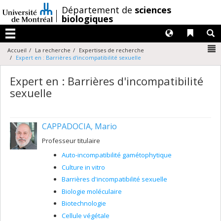
Passer
/
Département de
sciences
au
biologiques
contenu
Langues
Liens 
R
Menu
N
Accueil
La recherche
Expertises de recherche
Expert en : Barrières d'incompatibilité sexuelle
Expert en : Barrières d'incompatibilité
sexuelle
CAPPADOCIA, Mario
Professeur titulaire
Auto-incompatibilité gamétophytique
Culture in vitro
Barrières d'incompatibilité sexuelle
Biologie moléculaire
Biotechnologie
Cellule végétale