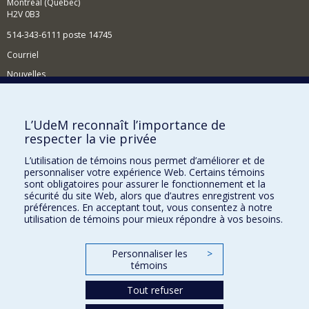
Montréal (Québec)
H2V 0B3
514-343-6111 poste 14745
Courriel
Nouvelles
Activités
Comment soutenir le Département?
L’UdeM reconnaît l’importance de
respecter la vie privée
BESOIN D'AIDE?
L’utilisation de témoins nous permet d’améliorer et de
Plan du site
personnaliser votre expérience Web. Certains témoins
Signaler une erreur
sont obligatoires pour assurer le fonctionnement et la
sécurité du site Web, alors que d’autres enregistrent vos
Accessibilité
préférences. En acceptant tout, vous consentez à notre
utilisation de témoins pour mieux répondre à vos besoins.
FACULTÉ DES ARTS ET DES SCIENCES
Nos départements et écoles
Personnaliser les
>
témoins
Nos centres d'études
Nos programmes et cours
Tout refuser