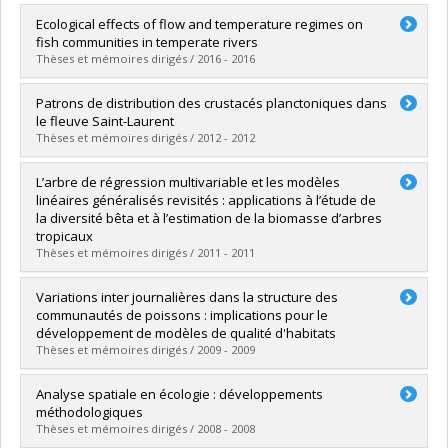
Diplômé(e) :
Satre, Nathan
Ecological effects of flow and temperature regimes on
Cycle :
Maîtrise
fish communities in temperate rivers
Diplôme obtenu :
M. Sc.
Thèses et mémoires dirigés / 2016 - 2016
Lien vers le document dans Papyrus
Diplômé(e) :
Macnaughton, Camille
Patrons de distribution des crustacés planctoniques dans
Cycle :
Doctorat
le fleuve Saint-Laurent
Diplôme obtenu :
Ph. D.
Thèses et mémoires dirigés / 2012 - 2012
Lien vers le document dans Papyrus
Diplômé(e) :
Cusson, Edith
L’arbre de régression multivariable et les modèles
Cycle :
Maîtrise
linéaires généralisés revisités : applications à l’étude de
Diplôme obtenu :
M. Sc.
la diversité bêta et à l’estimation de la biomasse d’arbres
Lien vers le document dans Papyrus
tropicaux
Thèses et mémoires dirigés / 2011 - 2011
Diplômé(e) :
Ouellette, Marie-Hélène
Variations inter journalières dans la structure des
Cycle :
Doctorat
communautés de poissons : implications pour le
Diplôme obtenu :
Ph. D.
développement de modèles de qualité d'habitats
Lien vers le document dans Papyrus
Thèses et mémoires dirigés / 2009 - 2009
Diplômé(e) :
Lanthier, Gabriel
Analyse spatiale en écologie : développements
Cycle :
Maîtrise
méthodologiques
Diplôme obtenu :
M. Sc.
Thèses et mémoires dirigés / 2008 - 2008
Lien vers le document dans Papyrus