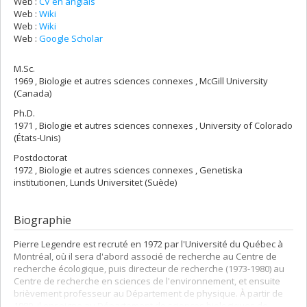
Web :
CV en anglais
Web :
Wiki
Web :
Wiki
Web :
Google Scholar
M.Sc.
1969 , Biologie et autres sciences connexes , McGill University
(Canada)
Ph.D.
1971 , Biologie et autres sciences connexes , University of Colorado
(États-Unis)
Postdoctorat
1972 , Biologie et autres sciences connexes , Genetiska
institutionen, Lunds Universitet (Suède)
Biographie
Pierre Legendre est recruté en 1972 par l'Université du Québec à
Montréal, où il sera d'abord associé de recherche au Centre de
recherche écologique, puis directeur de recherche (1973-1980) au
Centre de recherche en sciences de l'environnement, et ensuite
brièvement professeur au Département de physique. À partir de
1980, il enseigne au Département de sciences biologiques de