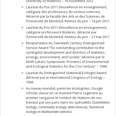
University of Waterloo – 16 novembre 2012
Lauréat du Prix 2011 d’excellence en enseignement,
catégorie des professeurs du secteur sciences,
décerné par la Faculté des Arts et des Sciences de
l’Université de Montréal. Remise du prix – 14 juin 2011
Lauréat du Prix 2011 d’excellence en enseignement,
catégorie professeurs titulaires, décerné par
l’Université de Montréal. Remise du prix – 27 mai 2011
Récipiendaire du Twentieth Century Distinguished
Service Award “for outstanding contribution to the
synergistic development and direction of statistics,
ecology, environment, and society” décerné par le
Ninth Lukacs Symposium “Frontiers of Environmental
and Ecological Statistics for the 21st Century” – 1999
Lauréat du Distinguished Statistical Ecologist Award
décerné par le International Congress of Ecology –
1994
Au niveau mondial, parmi les écologistes, Google
Scholar classe en ce moment Pierre Legendre au
premier rang pour le nombre de citations de ses
travaux par ses pairs dans les spécialités
Quantitative
ecology
,
Community ecology
,
Beta diversity
,
Numerical
ecology
et
Multivariate statistics
.