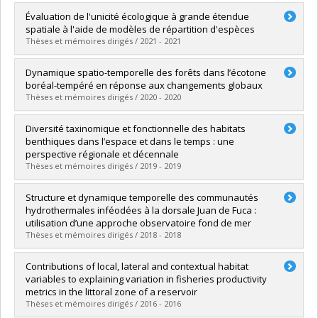
Diplômé(e) :
Bouthillette, Marianne
Évaluation de l'unicité écologique à grande étendue
Cycle :
Maîtrise
spatiale à l'aide de modèles de répartition d'espèces
Diplôme obtenu :
M. Sc.
Thèses et mémoires dirigés / 2021 - 2021
Lien vers le document dans Papyrus
Diplômé(e) :
Dansereau, Gabriel
Dynamique spatio-temporelle des forêts dans l’écotone
Cycle :
Maîtrise
boréal-tempéré en réponse aux changements globaux
Diplôme obtenu :
M. Sc.
Thèses et mémoires dirigés / 2020 - 2020
Lien vers le document dans Papyrus
Diplômé(e) :
Brice, Marie-Hélène
Diversité taxinomique et fonctionnelle des habitats
Cycle :
Doctorat
benthiques dans l’espace et dans le temps : une
Diplôme obtenu :
Ph. D.
perspective régionale et décennale
Lien vers le document dans Papyrus
Thèses et mémoires dirigés / 2019 - 2019
Diplômé(e) :
Boyé, Aurélien
Structure et dynamique temporelle des communautés
Cycle :
Doctorat
hydrothermales inféodées à la dorsale Juan de Fuca :
Diplôme obtenu :
Ph. D.
utilisation d’une approche observatoire fond de mer
Lien vers le document dans Papyrus
Thèses et mémoires dirigés / 2018 - 2018
Diplômé(e) :
Lelièvre, Yann
Contributions of local, lateral and contextual habitat
Cycle :
Doctorat
variables to explaining variation in fisheries productivity
Diplôme obtenu :
Ph. D.
metrics in the littoral zone of a reservoir
Lien vers le document dans Papyrus
Thèses et mémoires dirigés / 2016 - 2016