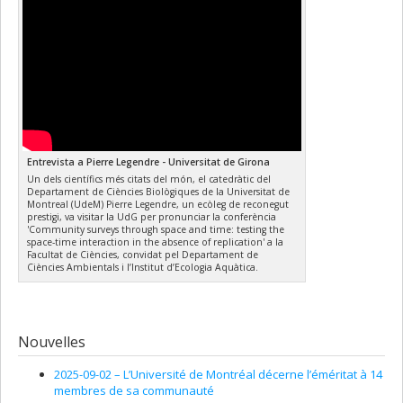
Entrevista a Pierre Legendre - Universitat de Girona
Un dels científics més citats del món, el catedràtic del
Departament de Ciències Biològiques de la Universitat de
Montreal (UdeM) Pierre Legendre, un ecòleg de reconegut
prestigi, va visitar la UdG per pronunciar la conferència
'Community surveys through space and time: testing the
space-time interaction in the absence of replication' a la
Facultat de Ciències, convidat pel Departament de
Ciències Ambientals i l’Institut d’Ecologia Aquàtica.
Nouvelles
2025-09-02 –
L’Université de Montréal décerne l’éméritat à 14
membres de sa communauté