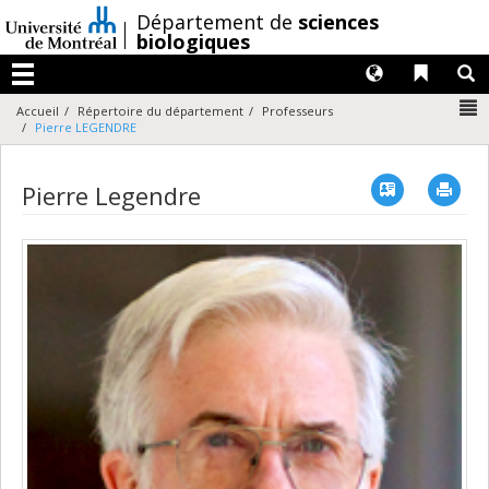
Passer
/
Département de
sciences
au
biologiques
contenu
Langues
Liens 
R
Menu
N
Accueil
Répertoire du département
Professeurs
Pierre LEGENDRE
Vcard
Imp
Pierre Legendre