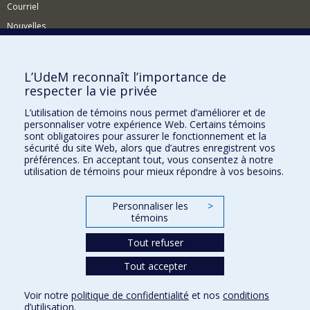
Courriel
Nouvelles
Activités
Comment soutenir le Département?
L’UdeM reconnaît l’importance de
respecter la vie privée
BESOIN D'AIDE?
L’utilisation de témoins nous permet d’améliorer et de
Plan du site
personnaliser votre expérience Web. Certains témoins
Signaler une erreur
sont obligatoires pour assurer le fonctionnement et la
sécurité du site Web, alors que d’autres enregistrent vos
Accessibilité
préférences. En acceptant tout, vous consentez à notre
utilisation de témoins pour mieux répondre à vos besoins.
FACULTÉ DES ARTS ET DES SCIENCES
Nos départements et écoles
Personnaliser les
>
témoins
Nos centres d'études
Tout refuser
Nos programmes et cours
Tout accepter
Confidentialité
Voir notre
politique de confidentialité
et nos
conditions
Conditions d’utilisation
d’utilisation
.