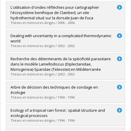
Diplômé(e) :
Blanchet, Guillaume
L'utilisation d'ondes réfléchies pour cartographier
Cycle :
Maîtrise
l'écosystème benthique de Clambed, un site
Diplôme obtenu :
M. Sc.
hydrothermal situé sur la dorsale Juan de Fuca
Lien vers le document dans Papyrus
Thèses et mémoires dirigés / 2006 - 2006
Diplômé(e) :
Durand, Sébastien
Dealing with uncertainty in a complicated thermodynamic
Cycle :
Maîtrise
world
Diplôme obtenu :
M. Sc.
Thèses et mémoires dirigés / 2002 - 2002
Lien vers le document dans Papyrus
Diplômé(e) :
Choi, Jae S.
Recherche des déterminants de la spécificité parasitaire
Cycle :
Doctorat
dans le modèle Lamellodiscus (Diplectanidae,
Diplôme obtenu :
Ph. D.
Monogenea)-Sparidae (Teleostei) en Méditerranée
Lien vers le document dans Papyrus
Thèses et mémoires dirigés / 2002 - 2002
Diplômé(e) :
Desdevises, Yves
Arbre de décision des techniques de sondage en
Cycle :
Doctorat
écologie
Diplôme obtenu :
Ph. D.
Thèses et mémoires dirigés / 1994 - 1994
Lien vers le document dans Papyrus
Diplômé(e) :
Lavoie, Gilles
Ecology of a tropical rain forest : spatial structure and
Cycle :
Maîtrise
ecological processes
Diplôme obtenu :
M. Sc.
Thèses et mémoires dirigés / 1994 - 1994
Lien vers le document dans Papyrus