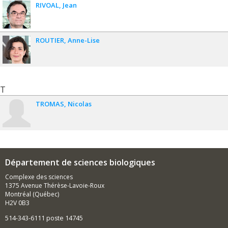
RIVOAL
Jean
ROUTIER
Anne-Lise
T
TROMAS
Nicolas
Département de sciences biologiques
Complexe des sciences
1375 Avenue Thérèse-Lavoie-Roux
Montréal (Québec)
H2V 0B3
514-343-6111 poste 14745