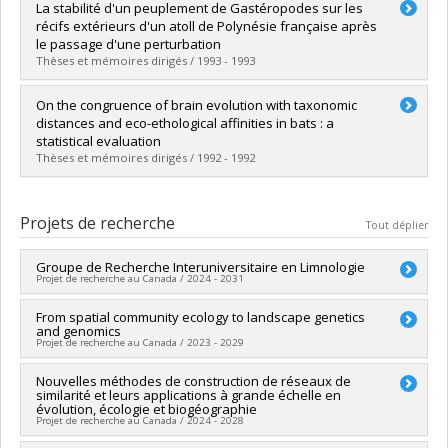
Diplômé(e) :
He, Fangliang
La stabilité d'un peuplement de Gastéropodes sur les
Cycle :
Doctorat
récifs extérieurs d'un atoll de Polynésie française après
Diplôme obtenu :
Ph. D.
le passage d'une perturbation
Lien vers le document dans Papyrus
Thèses et mémoires dirigés / 1993 - 1993
Diplômé(e) :
Lanctôt, Jean-Luc
On the congruence of brain evolution with taxonomic
Cycle :
Maîtrise
distances and eco-ethological affinities in bats : a
Diplôme obtenu :
M. Sc.
statistical evaluation
Lien vers le document dans Papyrus
Thèses et mémoires dirigés / 1992 - 1992
Diplômé(e) :
Lapointe, François-Joseph
Cycle :
Doctorat
Projets de recherche
Tout déplier
Diplôme obtenu :
Ph. D.
Lien vers le document dans Papyrus
Groupe de Recherche Interuniversitaire en Limnologie
Projet de recherche au Canada / 2024 - 2031
Chercheur principal :
From spatial community ecology to landscape genetics
Jean-François Lapierre
and genomics
Co-chercheurs :
Pierre Legendre
,
Bernard Angers
,
Sébastien
Projet de recherche au Canada / 2023 - 2029
Sauvé
,
Marc Amyot
,
Roxane Maranger
,
Julie Talbot
,
Sophie
Breton
,
Sandra Ann Binning
,
Matthew Regan
,
Audrey
Chercheur principal :
Nouvelles méthodes de construction de réseaux de
Pierre Legendre
Campeau
,
Benjamin Gwinneth
,
Katalin Patonai
,
Nathalie
similarité et leurs applications à grande échelle en
Sources de financement :
CRSNG/Conseil de recherches en
Tufenkji
,
Irene Gregory-Eaves
,
Pierre Magnan
,
François
évolution, écologie et biogéographie
sciences naturelles et génie du Canada (CRSNG)
Projet de recherche au Canada / 2024 - 2028
Guillemette
,
Normand Bergeron
,
Andrea Bertolo
,
Anthony
Programmes de subvention :
PVX20965-(RGP) Programme de
Ricciardi
,
P. Biron
,
Dylan Fraser
,
David Walsh
,
Yannick Huot
,