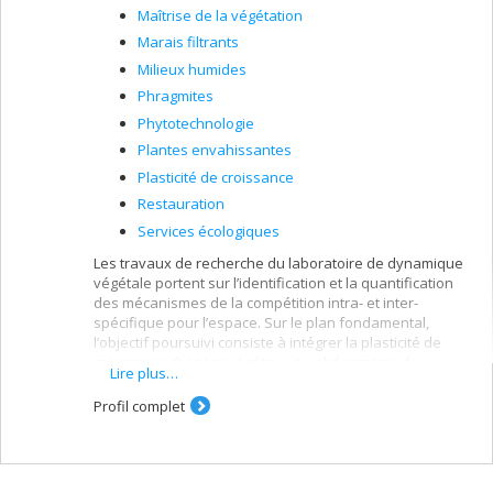
Maîtrise de la végétation
Marais filtrants
Milieux humides
Phragmites
Phytotechnologie
Plantes envahissantes
Plasticité de croissance
Restauration
Services écologiques
Les travaux de recherche du laboratoire de dynamique
végétale portent sur l’identification et la quantification
des mécanismes de la compétition intra- et inter-
spécifique pour l’espace. Sur le plan fondamental,
l’objectif poursuivi consiste à intégrer la plasticité de
croissance chez les végétaux au phénomène de
Lire plus…
compétition entre plantes voisines et d’en évaluer les
conséquences sur la dynamique végétale. L’expertise
Profil complet
acquise par le laboratoire sur la compétition et
l’occupation de l’espace par les plantes est mise à profit
dans le cadre de travaux de nature appliquée visant à
solutionner des problèmes d’ordre environnemental,