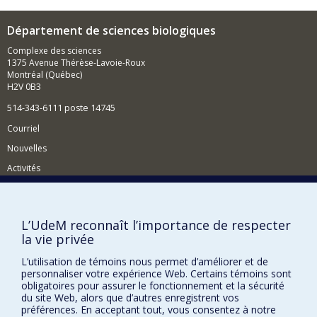
comme la maîtrise des plantes envahissantes ou
l’épuration des eaux usées par l’utilisation de
Département de sciences biologiques
macrophytes à croissance rapide.
Complexe des sciences
1375 Avenue Thérèse-Lavoie-Roux
Montréal (Québec)
H2V 0B3
514-343-6111 poste 14745
Courriel
Nouvelles
Activités
Comment soutenir le Département?
BESOIN D'AIDE?
L’UdeM reconnaît l’importance de respecter
la vie privée
Plan du site
Signaler une erreur
L’utilisation de témoins nous permet d’améliorer et de
personnaliser votre expérience Web. Certains témoins sont
Accessibilité
obligatoires pour assurer le fonctionnement et la sécurité
du site Web, alors que d’autres enregistrent vos
FACULTÉ DES ARTS ET DES SCIENCES
préférences. En acceptant tout, vous consentez à notre