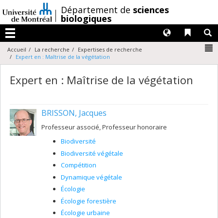
Passer
/
Département de
sciences
au
biologiques
contenu
Langues
Liens 
R
Menu
N
Accueil
La recherche
Expertises de recherche
Expert en : Maîtrise de la végétation
Expert en : Maîtrise de la végétation
BRISSON, Jacques
Professeur associé, Professeur honoraire
Biodiversité
Biodiversité végétale
Compétition
Dynamique végétale
Écologie
Écologie forestière
Écologie urbaine