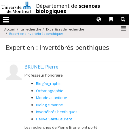
Passer
/
Département de
sciences
au
biologiques
contenu
Langues
Liens 
R
Menu
N
Accueil
La recherche
Expertises de recherche
Expert en : Invertébrés benthiques
Expert en : Invertébrés benthiques
BRUNEL, Pierre
Professeur honoraire
Biogéographie
Océanographie
Monde atlantique
Biologie marine
Invertébrés benthiques
Fleuve Saint-Laurent
Les recherches de Pierre Brunel ont porté