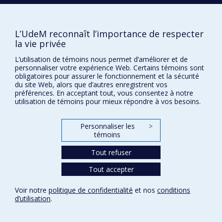
Comment soutenir le Département?
BESOIN D'AIDE?
L’UdeM reconnaît l’importance de respecter
la vie privée
Plan du site
L’utilisation de témoins nous permet d’améliorer et de
Signaler une erreur
personnaliser votre expérience Web. Certains témoins sont
Accessibilité
obligatoires pour assurer le fonctionnement et la sécurité
du site Web, alors que d’autres enregistrent vos
FACULTÉ DES ARTS ET DES SCIENCES
préférences. En acceptant tout, vous consentez à notre
utilisation de témoins pour mieux répondre à vos besoins.
Nos départements et écoles
Nos centres d'études
Personnaliser les
>
témoins
Nos programmes et cours
Tout refuser
Tout accepter
Confidentialité
Conditions d’utilisation
Voir notre
politique de confidentialité
et nos
conditions
Paramètres des témoins
d’utilisation
.
Université de
Montréal