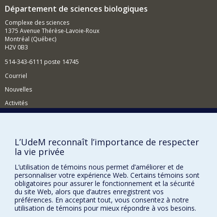
Département de sciences biologiques
Complexe des sciences
1375 Avenue Thérèse-Lavoie-Roux
Montréal (Québec)
H2V 0B3
514-343-6111 poste 14745
Courriel
Nouvelles
Activités
Comment soutenir le Département?
BESOIN D'AIDE?
L’UdeM reconnaît l’importance de respecter
la vie privée
Plan du site
Signaler une erreur
L’utilisation de témoins nous permet d’améliorer et de
personnaliser votre expérience Web. Certains témoins sont
Accessibilité
obligatoires pour assurer le fonctionnement et la sécurité
du site Web, alors que d’autres enregistrent vos
FACULTÉ DES ARTS ET DES SCIENCES
préférences. En acceptant tout, vous consentez à notre
utilisation de témoins pour mieux répondre à vos besoins.
Nos départements et écoles