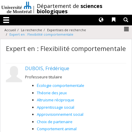
Passer
/
Département de
sciences
au
biologiques
contenu
Langues
Liens 
R
Menu
N
Accueil
La recherche
Expertises de recherche
Expert en : Flexibilité comportementale
Expert en : Flexibilité comportementale
DUBOIS, Frédérique
Professeure titulaire
Écologie comportementale
Théorie des jeux
Altruisme réciproque
Apprentissage social
Approvisionnement social
Choix de partenaire
Comportement animal