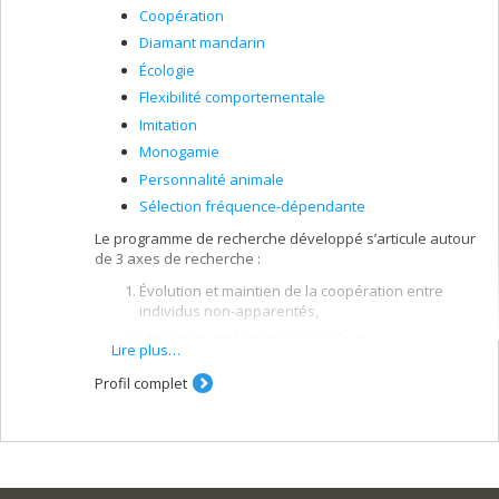
Coopération
Diamant mandarin
Écologie
Flexibilité comportementale
Imitation
Monogamie
Personnalité animale
Sélection fréquence-dépendante
Le programme de recherche développé s’articule autour
de 3 axes de recherche :
Évolution et maintien de la coopération entre
individus non-apparentés,
Utilisation d’information sociale et
Lire plus…
Différences interindividuelles. Les travaux
Profil complet
combinent des modèles de théorie des jeux et
des études expérimentales utilisant des
diamants mandarins.