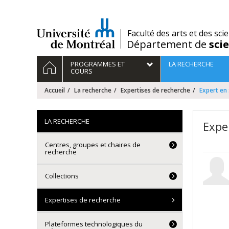
Passer
au
contenu
/
Faculté des arts et des sci
Département de
sci
Navigation
ACCUEIL
PROGRAMMES ET
LA RECHERCHE
principale
COURS
Accueil
La recherche
Expertises de recherche
Expert en
LA RECHERCHE
Expe
Centres, groupes et chaires de
recherche
Collections
Expertises de recherche
Plateformes technologiques du