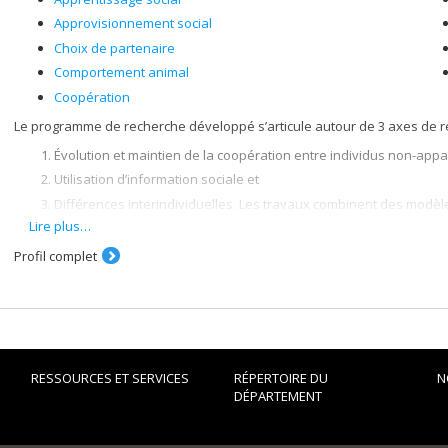
Approvisionnement social
Choix de partenaire
Comportement animal
Coopération
Le programme de recherche développé s’articule autour de 3 axes de r
Évolution et maintien de la coopération entre individus non-appa
Utilisation d’information sociale et
Différences interindividuelles. Les travaux combinent des modèl
utilisant des diamants mandarins.
Lire plus…
Profil complet
RESSOURCES ET SERVICES
RÉPERTOIRE DU
N
DÉPARTEMENT