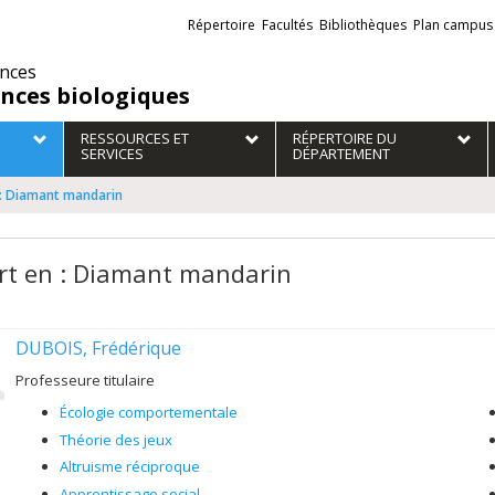
Liens
Répertoire
Facultés
Bibliothèques
Plan campus
externes
ences
ences biologiques
RESSOURCES ET
RÉPERTOIRE DU
SERVICES
DÉPARTEMENT
 : Diamant mandarin
rt en : Diamant mandarin
DUBOIS, Frédérique
Professeure titulaire
Écologie comportementale
Théorie des jeux
Altruisme réciproque
Apprentissage social