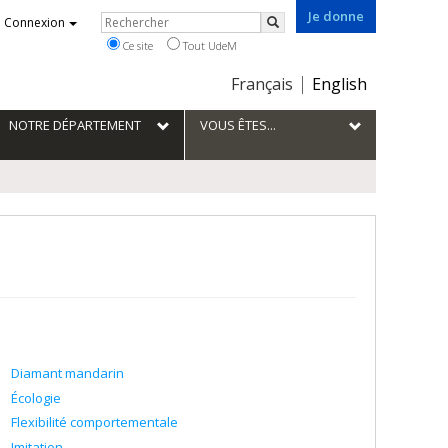
Je donne
Rechercher
Connexion
Rechercher
Ce site
Tout UdeM
Choix
Français
English
de
la
NOTRE DÉPARTEMENT
VOUS ÊTES...
langue
Diamant mandarin
Écologie
Flexibilité comportementale
Imitation