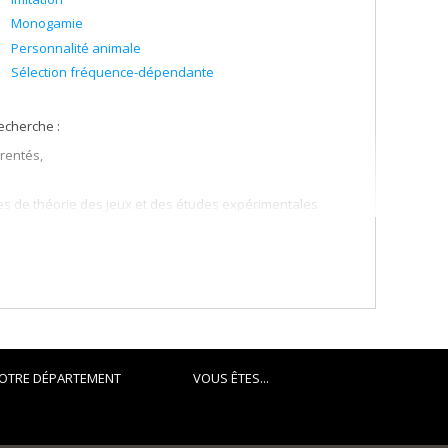
Monogamie
Personnalité animale
Sélection fréquence-dépendante
echerche :
rentés,
es de théorie des jeux et des études expérimentales
OTRE DÉPARTEMENT
VOUS ÊTES...