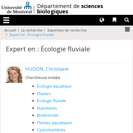
Passer
/
Département de
sciences
au
biologiques
contenu
Langues
Liens 
R
Menu
N
Accueil
La recherche
Expertises de recherche
Expert en : Écologie fluviale
Expert en : Écologie fluviale
HUDON, Christiane
Chercheuse invitée
Écologie aquatique
Plantes
Écologie fluviale
Nutriments
Biodiversité
Plantes aquatiques
Cyanobactéries