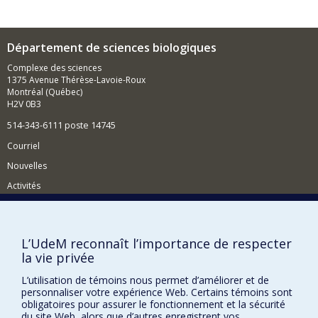
la diversité des plantes aquatiques
Vulnérabilité des communautés littorales aux
plantes envahissantes
Département de sciences biologiques
Eutrophisation de l’écosystème aquatique
Complexe des sciences
1375 Avenue Thérèse-Lavoie-Roux
Montréal (Québec)
H2V 0B3
514-343-6111 poste 14745
Courriel
Nouvelles
Activités
Comment soutenir le Département?
BESOIN D'AIDE?
L’UdeM reconnaît l’importance de respecter
la vie privée
Plan du site
Signaler une erreur
L’utilisation de témoins nous permet d’améliorer et de
personnaliser votre expérience Web. Certains témoins sont
Accessibilité
obligatoires pour assurer le fonctionnement et la sécurité
du site Web, alors que d’autres enregistrent vos