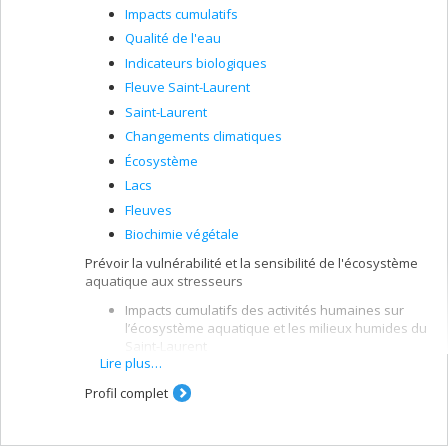
Impacts cumulatifs
Qualité de l'eau
Indicateurs biologiques
Fleuve Saint-Laurent
Saint-Laurent
Changements climatiques
Écosystème
Lacs
Fleuves
Biochimie végétale
Prévoir la vulnérabilité et la sensibilité de l'écosystème
aquatique aux stresseurs
Impacts cumulatifs des activités humaines sur
l’écosystème aquatique et les milieux humides du
Saint-Laurent
Lire plus…
Contrôle environnemental des cyanobactéries en
rivières
Profil complet
Effets des variations climatiques et des
conditions de niveau d’eau sur la productivité et