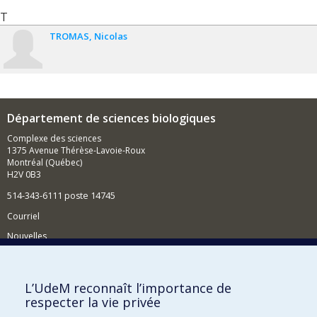
T
TROMAS
Nicolas
Département de sciences biologiques
Complexe des sciences
1375 Avenue Thérèse-Lavoie-Roux
Montréal (Québec)
H2V 0B3
514-343-6111 poste 14745
Courriel
Nouvelles
Activités
Comment soutenir le Département?
L’UdeM reconnaît l’importance de
respecter la vie privée
BESOIN D'AIDE?