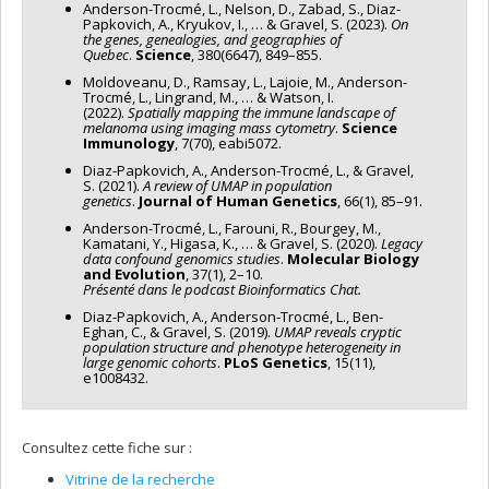
Anderson-Trocmé, L., Nelson, D., Zabad, S., Diaz-
subvention à la découverte individuelle ou de groupe
Papkovich, A., Kryukov, I., … & Gravel, S. (2023).
On
the genes, genealogies, and geographies of
Quebec
.
Science
, 380(6647), 849–855.
Moldoveanu, D., Ramsay, L., Lajoie, M., Anderson-
Trocmé, L., Lingrand, M., … & Watson, I.
(2022).
Spatially mapping the immune landscape of
melanoma using imaging mass cytometry
.
Science
Immunology
, 7(70), eabi5072.
Diaz-Papkovich, A., Anderson-Trocmé, L., & Gravel,
S. (2021).
A review of UMAP in population
genetics
.
Journal of Human Genetics
, 66(1), 85–91.
Anderson-Trocmé, L., Farouni, R., Bourgey, M.,
Kamatani, Y., Higasa, K., … & Gravel, S. (2020).
Legacy
data confound genomics studies
.
Molecular Biology
and Evolution
, 37(1), 2–10.
Présenté dans le podcast Bioinformatics Chat.
Diaz-Papkovich, A., Anderson-Trocmé, L., Ben-
Eghan, C., & Gravel, S. (2019).
UMAP reveals cryptic
population structure and phenotype heterogeneity in
large genomic cohorts
.
PLoS Genetics
, 15(11),
e1008432.
Consultez cette fiche sur :
Vitrine de la recherche