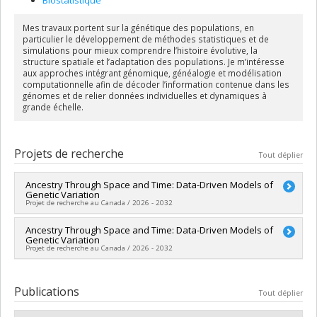
Mes travaux portent sur la génétique des populations, en
particulier le développement de méthodes statistiques et de
simulations pour mieux comprendre l’histoire évolutive, la
structure spatiale et l’adaptation des populations. Je m’intéresse
aux approches intégrant génomique, généalogie et modélisation
computationnelle afin de décoder l’information contenue dans les
génomes et de relier données individuelles et dynamiques à
grande échelle.
Projets de recherche
Tout déplier
Ancestry Through Space and Time: Data-Driven Models of
Genetic Variation
Projet de recherche au Canada / 2026 - 2032
Chercheur principal :
Ancestry Through Space and Time: Data-Driven Models of
Luke Anderson-Trocmé
Genetic Variation
Sources de financement :
CRSNG/Conseil de recherches en
Projet de recherche au Canada / 2026 - 2032
sciences naturelles et génie du Canada (CRSNG)
Programmes de subvention :
PVXXXXXX-(DGECR) Tremplin
Chercheur principal :
Luke Anderson-Trocmé
vers la découverte
Sources de financement :
CRSNG/Conseil de recherches en
Publications
Tout déplier
sciences naturelles et génie du Canada (CRSNG)
Programmes de subvention :
PVX20965-(RGP) Programme de