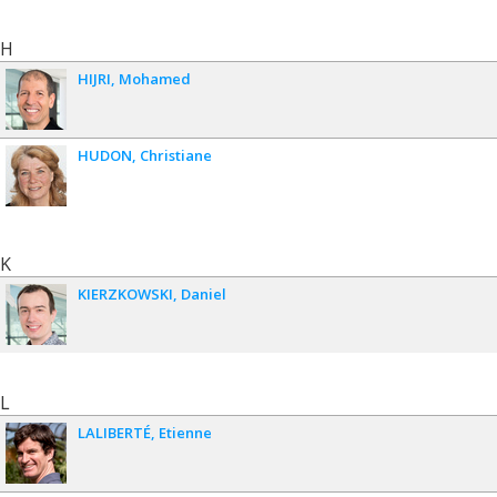
H
HIJRI
Mohamed
HUDON
Christiane
K
KIERZKOWSKI
Daniel
L
LALIBERTÉ
Etienne