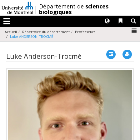
Passer
/
Département de
sciences
au
biologiques
contenu
Langues
Liens 
R
Menu
N
Accueil
Répertoire du département
Professeurs
Luke ANDERSON-TROCMÉ
Vcard
Imp
Luke Anderson-Trocmé