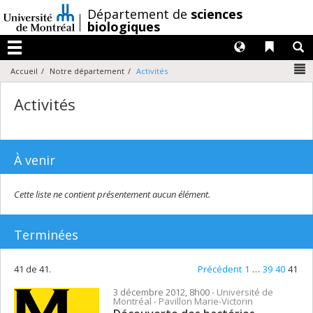
Passer
/
Département de
sciences
au
biologiques
contenu
Langues
Liens 
R
Menu
N
Accueil
Notre département
Activités
Activités
À venir
Cette liste ne contient présentement aucun élément.
Terminées
41 de 41.
Précédent
1
…
39
40
41
3 décembre 2012, 8h00
- Université de
Montréal - Pavillon Marie-Victorin