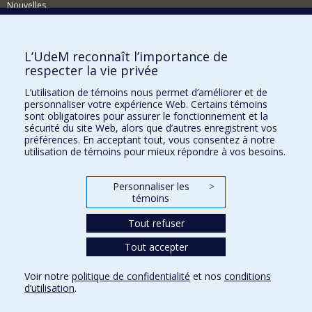
Nouvelles
Activités
Comment soutenir le Département?
L’UdeM reconnaît l’importance de
respecter la vie privée
BESOIN D'AIDE?
L’utilisation de témoins nous permet d’améliorer et de
Plan du site
personnaliser votre expérience Web. Certains témoins
Signaler une erreur
sont obligatoires pour assurer le fonctionnement et la
sécurité du site Web, alors que d’autres enregistrent vos
Accessibilité
préférences. En acceptant tout, vous consentez à notre
utilisation de témoins pour mieux répondre à vos besoins.
FACULTÉ DES ARTS ET DES SCIENCES
Nos départements et écoles
Personnaliser les
>
témoins
Nos centres d'études
Tout refuser
Nos programmes et cours
Tout accepter
Confidentialité
Voir notre
politique de confidentialité
et nos
conditions
Conditions d’utilisation
d’utilisation
.
Paramètres des témoins