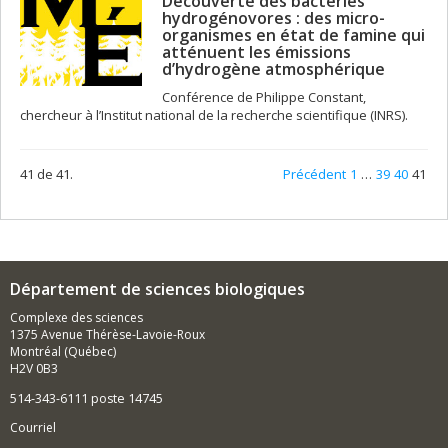
Découverte des bactéries
hydrogénovores : des micro-
organismes en état de famine qui
atténuent les émissions
d’hydrogène atmosphérique
Conférence de Philippe Constant,
chercheur à l’Institut national de la recherche scientifique (INRS).
41 de 41.
Précédent
1
…
39
40
41
Département de sciences biologiques
Complexe des sciences
1375 Avenue Thérèse-Lavoie-Roux
Montréal (Québec)
H2V 0B3
514-343-6111 poste 14745
Courriel