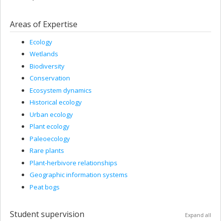
Areas of Expertise
Ecology
Wetlands
Biodiversity
Conservation
Ecosystem dynamics
Historical ecology
Urban ecology
Plant ecology
Paleoecology
Rare plants
Plant-herbivore relationships
Geographic information systems
Peat bogs
Student supervision
Expand all