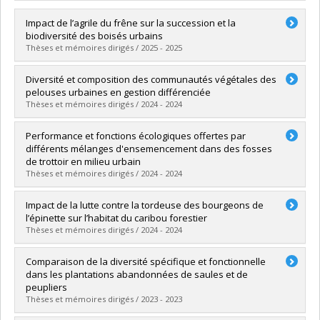
Impact de l’agrile du frêne sur la succession et la
biodiversité des boisés urbains
Thèses et mémoires dirigés / 2025 - 2025
Graduate :
Primeau, Mélanie
Diversité et composition des communautés végétales des
Cycle :
Master's
pelouses urbaines en gestion différenciée
Grade :
M. Sc.
Thèses et mémoires dirigés / 2024 - 2024
Lien vers le document dans Papyrus
Graduate :
LeBlanc-Gagné, Chloé
Performance et fonctions écologiques offertes par
Cycle :
Master's
différents mélanges d'ensemencement dans des fosses
Grade :
M. Sc.
de trottoir en milieu urbain
Lien vers le document dans Papyrus
Thèses et mémoires dirigés / 2024 - 2024
Graduate :
Martin, Samuel
Impact de la lutte contre la tordeuse des bourgeons de
Cycle :
Master's
l’épinette sur l’habitat du caribou forestier
Grade :
M. Sc.
Thèses et mémoires dirigés / 2024 - 2024
Lien vers le document dans Papyrus
Graduate :
Robitaille, Mathilde
Comparaison de la diversité spécifique et fonctionnelle
Cycle :
Master's
dans les plantations abandonnées de saules et de
Grade :
M. Sc.
peupliers
Lien vers le document dans Papyrus
Thèses et mémoires dirigés / 2023 - 2023