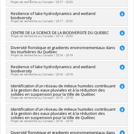
Grant programs:
PVX20973-(RDC-CRD) Partenariat de
Projet de recherche au Canada / 2017 - 2020
naturelles et génie du Canada (CRSNG)
recherche / Subvention de recherche et développement
Grant programs:
PVX20965-(RGP) Programme de subvention à
coopérative , ,
Lead researcher :
Resilience of lake hydrodynamics and wetland
Stéphanie Pellerin
la découverte individuelle ou de groupe
biodiversity
Co-researchers :
Marie Larocque
Projet de recherche au Canada / 2017 - 2020
Lead researcher :
CENTRE DE LA SCIENCE DE LA BIODIVERSITE DU QUEBEC
Stéphanie Pellerin
Projet de recherche au Canada / 2014 - 2020
Co-researchers :
Marie Larocque
Lead researcher :
Diversité floristique et gradients environnementaux dans
Stéphanie Pellerin
les tourbières du Québec
Co-researchers :
Andrew Gonzalez
Projet de recherche au Canada / 2016 - 2019
Funding sources:
FRQNT/Fonds de recherche du Québec -
Nature et technologies (FQRNT)
Lead researcher :
Resilience of lake hydrodynamics and wetland
Stéphanie Pellerin
Grant programs:
PVXXXXXX-(RS) Programme de
biodiversity
Co-researchers :
Monique Poulin
regroupements stratégiques
Projet de recherche au Canada / 2016 - 2019
Funding sources:
MITACS Inc. , Ministère Économie et
Innovation
Lead researcher :
Identification d'un réseau de milieux humides contribuant
Marie Larocque
Grant programs:
PVXXXXXX-Stage Accélération Québec -
à la gestion des eaux pluviales et à la réduction des
Co-researchers :
Stéphanie Pellerin
MITACS , PVXXXXXX-Prog. soutien rech (PSR v1B): Soutien à
solides en suspension pour la Ville de Québec
Funding sources:
CRSNG/Conseil de recherches en sciences
Projet de recherche au Canada / 2016 - 2019
des projets rech. (Mitacs)
naturelles et génie du Canada (CRSNG)
Grant programs:
Lead researcher :
Identification d'un réseau de milieux humides contribuant
Monique Poulin
à la gestion des eaux pluviales et à la réduction des
Co-researchers :
Stéphanie Pellerin
solides en suspension pour la Ville de Québec
Funding sources:
Ville de Québec
Projet de recherche au Canada / 2016 - 2019
Grant programs:
Lead researcher :
Diversité floristique et gradients environnementaux dans
Monique Poulin