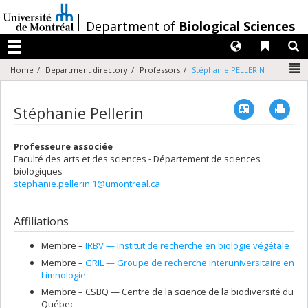
Passer
au
/
Department of
Biological Sciences
contenu
Langues
Liens 
R
Menu
N
Home
Department directory
Professors
Stéphanie PELLERIN
Vcard
Imp
Stéphanie Pellerin
Professeure associée
Faculté des arts et des sciences - Département de sciences
biologiques
stephanie.pellerin.1@umontreal.ca
Affiliations
Membre –
IRBV — Institut de recherche en biologie végétale
Membre –
GRIL — Groupe de recherche interuniversitaire en
Limnologie
Membre –
CSBQ — Centre de la science de la biodiversité du
Québec