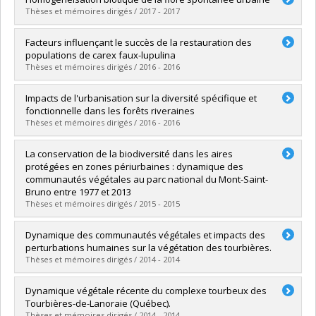
Cycle :
Master's
Thèses et mémoires dirigés / 2017 - 2017
Grade :
M. Sc.
Lien vers le document dans Papyrus
Graduate :
Blouin, Daniel
Facteurs influençant le succès de la restauration des
Cycle :
Master's
populations de carex faux-lupulina
Grade :
M. Sc.
Thèses et mémoires dirigés / 2016 - 2016
Lien vers le document dans Papyrus
Graduate :
Langlois, Annabelle
Impacts de l'urbanisation sur la diversité spécifique et
Cycle :
Master's
fonctionnelle dans les forêts riveraines
Grade :
M. Sc.
Thèses et mémoires dirigés / 2016 - 2016
Lien vers le document dans Papyrus
Graduate :
Brice, Marie-Hélène
La conservation de la biodiversité dans les aires
Cycle :
Master's
protégées en zones périurbaines : dynamique des
Grade :
M. Sc.
communautés végétales au parc national du Mont-Saint-
Lien vers le document dans Papyrus
Bruno entre 1977 et 2013
Thèses et mémoires dirigés / 2015 - 2015
Graduate :
Beauvais, Marie-Pierre
Dynamique des communautés végétales et impacts des
Cycle :
Master's
perturbations humaines sur la végétation des tourbières.
Grade :
M. Sc.
Thèses et mémoires dirigés / 2014 - 2014
Lien vers le document dans Papyrus
Graduate :
Pasquet, Salomé
Dynamique végétale récente du complexe tourbeux des
Cycle :
Master's
Tourbières-de-Lanoraie (Québec).
Grade :
M. Sc.
Thèses et mémoires dirigés / 2014 - 2014