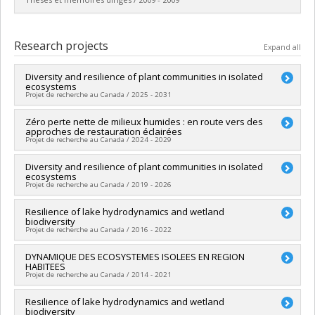
Graduate :
Tousignant, Marie-Eve
Cycle :
Master's
Research projects
Expand all
Grade :
M. Sc.
Lien vers le document dans Papyrus
Diversity and resilience of plant communities in isolated
ecosystems
Projet de recherche au Canada / 2025 - 2031
Lead researcher :
Zéro perte nette de milieux humides : en route vers des
Stéphanie Pellerin
approches de restauration éclairées
Funding sources:
CRSNG/Conseil de recherches en sciences
Projet de recherche au Canada / 2024 - 2029
naturelles et génie du Canada (CRSNG)
Grant programs:
PVX20965-(RGP) Programme de subvention à
Lead researcher :
Diversity and resilience of plant communities in isolated
Monique Poulin
la découverte individuelle ou de groupe
ecosystems
Co-researchers :
Stéphanie Pellerin
Projet de recherche au Canada / 2019 - 2026
Funding sources:
CRSNG/Conseil de recherches en sciences
naturelles et génie du Canada (CRSNG)
Lead researcher :
Resilience of lake hydrodynamics and wetland
Stéphanie Pellerin
Grant programs:
PVXXXXXX-Subventions Alliance - Option 1
biodiversity
Funding sources:
CRSNG/Conseil de recherches en sciences
Projet de recherche au Canada / 2016 - 2022
naturelles et génie du Canada (CRSNG)
Grant programs:
PVX20965-(RGP) Programme de subvention à
Lead researcher :
DYNAMIQUE DES ECOSYSTEMES ISOLEES EN REGION
Marie Larocque
la découverte individuelle ou de groupe
HABITEES
Co-researchers :
Stéphanie Pellerin
Projet de recherche au Canada / 2014 - 2021
Funding sources:
CRSNG/Conseil de recherches en sciences
naturelles et génie du Canada (CRSNG) , Kenauk Nature ,
Lead researcher :
Resilience of lake hydrodynamics and wetland
Stéphanie Pellerin
Kenauk Nature
biodiversity
Funding sources:
CRSNG/Conseil de recherches en sciences