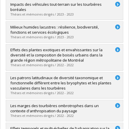
Graduate :
Beauchemin-Nadeau, Andréanne
Impacts des véhicules tout-terrain sur les tourbières
Cycle :
Master's
boréales
Grade :
M. Sc.
Thèses et mémoires dirigés / 2023 - 2023
Lien vers le document dans Papyrus
Graduate :
Beaumier, Emmanuelle
Milieux humides lacustres : résilience, biodiversité,
Cycle :
Master's
fonctions et services écologiques
Grade :
M. Sc.
Thèses et mémoires dirigés / 2023 - 2023
Lien vers le document dans Papyrus
Graduate :
Loiselle, Audréanne
Effets des plantes exotiques et envahissantes sur la
Cycle :
Doctoral
diversité et la composition de boisés urbains dans la
Grade :
Ph. D.
grande région métropolitaine de Montréal
Lien vers le document dans Papyrus
Thèses et mémoires dirigés / 2022 - 2022
Graduate :
Gélinas-Lemay, Roxanne
Les patrons latitudinaux de diversité taxonomique et
Cycle :
Master's
fonctionnelle diffèrent entre les bryophytes et les plantes
Grade :
M. Sc.
vasculaires dans les tourbières
Lien vers le document dans Papyrus
Thèses et mémoires dirigés / 2022 - 2022
Graduate :
Deschenes, Elise
Les marges des tourbières ombrotrophes dans un
Cycle :
Master's
contexte d'anthropisation du paysage
Grade :
M. Sc.
Thèses et mémoires dirigés / 2022 - 2022
Lien vers le document dans Papyrus
Graduate :
Archambault-Vermette, Roxane
Effets temporels et multi-échelles de l’urbanisation sur la