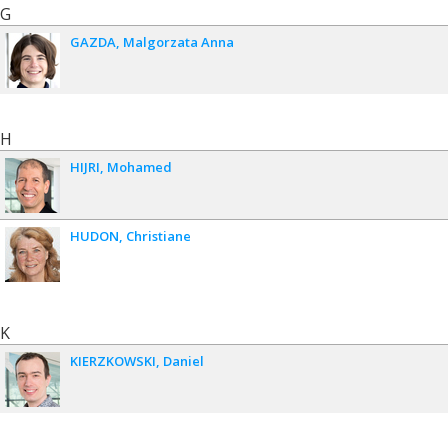
G
GAZDA
Malgorzata Anna
H
HIJRI
Mohamed
HUDON
Christiane
K
KIERZKOWSKI
Daniel