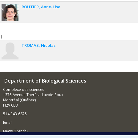
ROUTIER
Anne-Lise
T
TROMAS
Nicolas
Department of Biological Sciences
Complexe des sciences
1375 Avenue Thérèse-Lavoie-Roux
Montréal (Québec)
H2V 0B3
514 343-6875
Email
News (French)