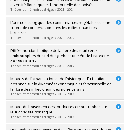
Cycle :
Master's
diversité floristique et fonctionnelle des boisés
Grade :
M. Sc.
Thèses et mémoires dirigés / 2021 - 2021
Lien vers le document dans Papyrus
Graduate :
Bergeron, Alexandre
L’unicité écologique des communautés végétales comme
Cycle :
Doctoral
critère de conservation dans les milieux humides
Grade :
Ph. D.
lacustres
Lien vers le document dans Papyrus
Thèses et mémoires dirigés / 2020 - 2020
Graduate :
Dubois, Raphaëlle
Différenciation biotique de la flore des tourbières
Cycle :
Master's
ombrotrophes du sud du Québec : une étude historique
Grade :
M. Sc.
de 1982 à 2017
Lien vers le document dans Papyrus
Thèses et mémoires dirigés / 2019 - 2019
Graduate :
Pinceloup, Nicolas
Impacts de l’urbanisation et de l’historique d’utilisation
Cycle :
Master's
des sites sur la diversité taxonomique et fonctionnelle de
Grade :
M. Sc.
la flore des milieux humides non-riverains
Lien vers le document dans Papyrus
Thèses et mémoires dirigés / 2018 - 2018
Graduate :
Loiselle, Audréanne
Impact du boisement des tourbières ombrotrophes sur
Cycle :
Master's
leur diversité floristique
Grade :
M. Sc.
Thèses et mémoires dirigés / 2018 - 2018
Lien vers le document dans Papyrus
Graduate :
Favreau, Maya
Homogénéisation biotique de la flore spontanée urbaine