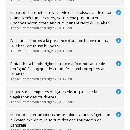
Lien vers le document dans Papyrus
Graduate :
Boucheny, Arnaud
Impact de la récolte sur la survie et la croissance de deux
Cycle :
Master's
plantes médicinales cries, Sarracenia purpurea et
Grade :
M. Sc.
Rhododendron groenlandicum, dans le Nord du Québec
Lien vers le document dans Papyrus
Thèses et mémoires dirigés / 2011 - 2011
Graduate :
Tendland, Youri
Facteurs associés à la présence d’une orchidée rare au
Cycle :
Master's
Québec : Arethusa bulbosa L.
Grade :
M. Sc.
Thèses et mémoires dirigés / 2011 - 2011
Lien vers le document dans Papyrus
Graduate :
Moisan, Chantale
Platanthera blephariglottis : une espèce indicatrice de
Cycle :
Master's
l’intégrité écologique des tourbières ombrotrophes au
Grade :
M. Sc.
Québec
Lien vers le document dans Papyrus
Thèses et mémoires dirigés / 2011 - 2011
Graduate :
Laroche, Vincent
Impacts des emprises de lignes électriques sur la
Cycle :
Master's
végétation des tourbières
Grade :
M. Sc.
Thèses et mémoires dirigés / 2010 - 2010
Lien vers le document dans Papyrus
Graduate :
Dubé, Caroline
Impact des perturbations anthropiques sur la végétation
Cycle :
Master's
du complexe de milieux humides des Tourbières-de-
Grade :
M. Sc.
Lanoraie
Lien vers le document dans Papyrus
Thèses et mémoires dirigés / 2009 - 2009