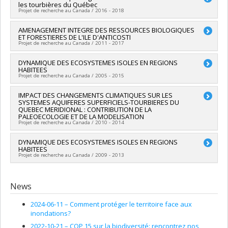
les tourbières du Québec
Co-researchers :
Stéphanie Pellerin
Projet de recherche au Canada / 2016 - 2018
Funding sources:
Fondation canadienne pour la pharmacie
Grant programs:
Lead researcher :
AMENAGEMENT INTEGRE DES RESSOURCES BIOLOGIQUES
Stéphanie Pellerin
ET FORESTIERES DE L'ILE D'ANTICOSTI
Co-researchers :
Monique Poulin
Projet de recherche au Canada / 2011 - 2017
Lead researcher :
DYNAMIQUE DES ECOSYSTEMES ISOLES EN REGIONS
Steeve Côté
HABITEES
Co-researchers :
Stéphanie Pellerin
Projet de recherche au Canada / 2005 - 2015
Funding sources:
Gestion Solifor inc. , CRSNG/Conseil de
recherches en sciences naturelles et génie du Canada
Lead researcher :
IMPACT DES CHANGEMENTS CLIMATIQUES SUR LES
Stéphanie Pellerin
(CRSNG) , Pétrolia , Produits forestiers Anticosti inc. ,
SYSTEMES AQUIFERES SUPERFICIELS-TOURBIERES DU
Funding sources:
CRSNG/Conseil de recherches en sciences
Pourvoirie Cerf-sau D'anticosti Inc. , SEPAQ/Société des
QUEBEC MERIDIONAL : CONTRIBUTION DE LA
naturelles et génie du Canada (CRSNG)
PALEOECOLOGIE ET DE LA MODELISATION
établissements de plein air du Québec
Grant programs:
PVX20965-(RGP) Programme de subvention à
Projet de recherche au Canada / 2010 - 2014
Grant programs:
, , , , ,
la découverte individuelle ou de groupe
Lead researcher :
DYNAMIQUE DES ECOSYSTEMES ISOLES EN REGIONS
Stéphanie Pellerin
HABITEES
Co-researchers :
Marie Larocque
Projet de recherche au Canada / 2009 - 2013
Funding sources:
FRQNT/Fonds de recherche du Québec -
Nature et technologies (FQRNT)
Lead researcher :
Stéphanie Pellerin
Grant programs:
PV113724-(PR) Projets de recherche en
News
équipe (et possibilité d'équipement la première année)
2024-06-11 –
Comment protéger le territoire face aux
inondations?
2022-10-21 –
COP 15 sur la biodiversité: rencontrez nos