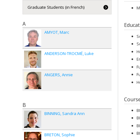
Graduate Students (in French)
M
A
Educat
AMYOT
Marc
S
S
H
ANDERSON-TROCMÉ
Luke
E
F
F
ANGERS
Annie
H
Cours
B
B
BINNING
Sandra Ann
B
B
B
BRETON
Sophie