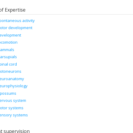
of Expertise
pontaneous activity
otor development
evelopment
ocomotion
ammals
arsupials
pinal cord
otoneurons
euroanatomy
europhysiology
possums
ervous system
otor systems
ensory systems
t supervision