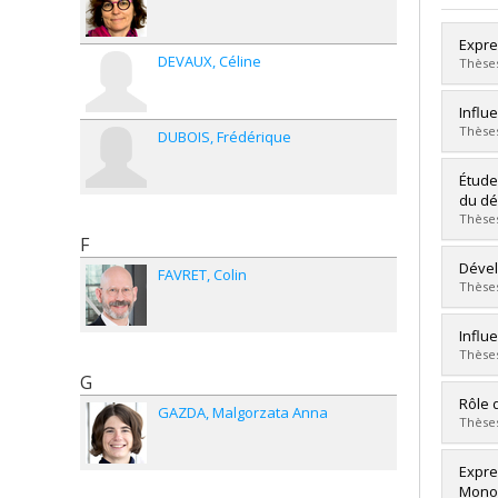
Expre
DEVAUX
Céline
Thèses
Grad
Influ
Cycle
Thèses
DUBOIS
Frédérique
Grade
Lien 
Grad
Étude
Cycle
du dé
Grade
Thèses
Lien 
F
Grad
Dével
FAVRET
Colin
Cycle
Thèses
Grade
Lien 
Grad
Influ
Cycle
Thèses
Grade
G
Lien 
Grad
Rôle 
GAZDA
Malgorzata Anna
Cycle
Thèses
Grade
Lien 
Grad
Expre
Cycle
Monod