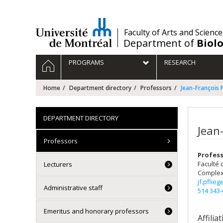
Passer
au
contenu
/
Faculty of Arts and Science
Department of
Biolo
Navigation
HOME
PROGRAMS
RESEARCH
principale
Home
Department directory
Professors
Jean-François 
DEPARTMENT DIRECTORY
Jean-
Professors
Profes
Faculté 
Lecturers
Complex
jf.pflie
Administrative staff
514 343
Emeritus and honorary professors
Affilia