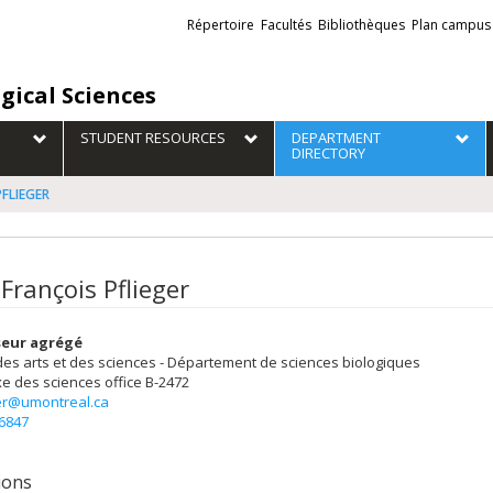
Liens
Répertoire
Facultés
Bibliothèques
Plan campus
externes
gical Sciences
STUDENT RESOURCES
DEPARTMENT
DIRECTORY
PFLIEGER
François Pflieger
seur agrégé
des arts et des sciences - Département de sciences biologiques
e des sciences
office B-2472
ger@umontreal.ca
-6847
tions