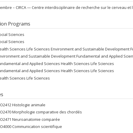
embre –
CIRCA — Centre interdisciplinaire de recherche sur le cerveau et 
ion Programs
ocial Sciences
ocial Sciences
ealth Sciences Life Sciences Environment and Sustainable Development 
nvironment and Sustainable Development Fundamental and Applied Scienc
undamental and Applied Sciences Health Sciences Life Sciences
undamental and Applied Sciences Health Sciences Life Sciences
ealth Sciences Life Sciences
es
IO2412 Histologie animale
IO2470 Morphologie comparative des chordés
IO2471 Neuroanatomie comparée
IO4000 Communication scientifique