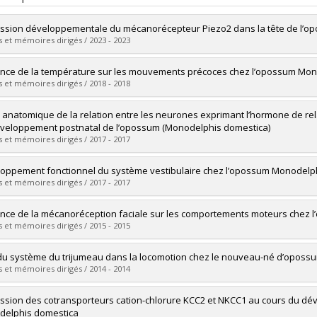
ssion développementale du mécanorécepteur Piezo2 dans la tête de l’
 et mémoires dirigés / 2023 - 2023
uate :
Laforge, Jessica
ence de la température sur les mouvements précoces chez l’opossum Mo
 :
Doctoral
 et mémoires dirigés / 2018 - 2018
 :
Ph. D.
vers le document dans Papyrus
uate :
Corriveau-Parenteau, Edith
 anatomique de la relation entre les neurones exprimant l’hormone de rel
 :
Master's
veloppement postnatal de l’opossum (Monodelphis domestica)
 :
M. Sc.
 et mémoires dirigés / 2017 - 2017
vers le document dans Papyrus
uate :
Hour, Naussicca Lakena
oppement fonctionnel du système vestibulaire chez l’opossum Monodelp
 :
Master's
 et mémoires dirigés / 2017 - 2017
 :
M. Sc.
vers le document dans Papyrus
uate :
Lanthier, Frédéric
ence de la mécanoréception faciale sur les comportements moteurs chez
 :
Master's
 et mémoires dirigés / 2015 - 2015
 :
M. Sc.
vers le document dans Papyrus
uate :
Desmarais, Marie-Josée
du système du trijumeau dans la locomotion chez le nouveau-né d’oposs
 :
Master's
 et mémoires dirigés / 2014 - 2014
 :
M. Sc.
vers le document dans Papyrus
uate :
Adadja, Thierry Ayiwanou
ssion des cotransporteurs cation-chlorure KCC2 et NKCC1 au cours du dé
 :
Master's
elphis domestica