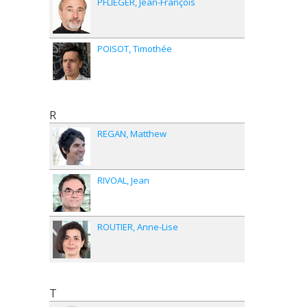
PFLIEGER
Jean-François
POISOT
Timothée
R
REGAN
Matthew
RIVOAL
Jean
ROUTIER
Anne-Lise
T