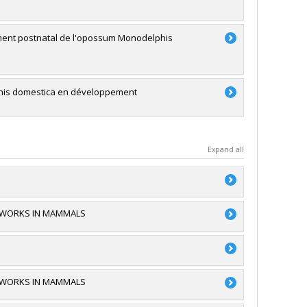
ement postnatal de l'opossum Monodelphis
lphis domestica en développement
Expand all
ETWORKS IN MAMMALS
e du Canada (CRSNG)
ividuelle ou de groupe
e du Canada (CRSNG)
ividuelle ou de groupe
ETWORKS IN MAMMALS
e du Canada (CRSNG)