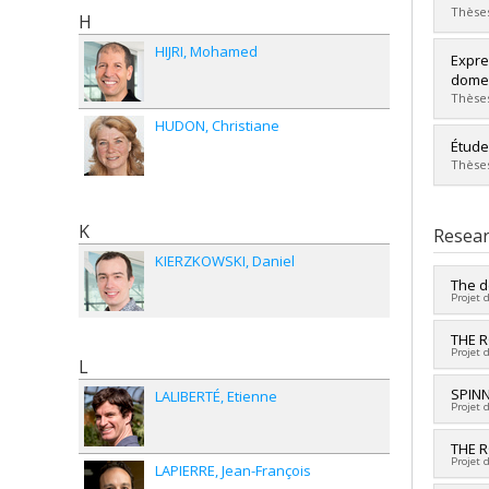
Grade
Thèses
H
Lien 
HIJRI
Mohamed
Grad
Expre
Cycle
domes
Grade
Thèses
Lien 
HUDON
Christiane
Grad
Étude
Cycle
Thèses
Grade
Lien 
Grad
K
Cycle
Resear
Grade
KIERZKOWSKI
Daniel
Lien 
The d
Projet 
Lead 
THE 
Projet 
Fundi
L
Grant
Fundi
SPIN
LALIBERTÉ
Etienne
Projet 
Grant
Lead 
THE 
Projet 
Co-re
LAPIERRE
Jean-François
Fundi