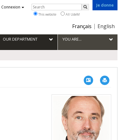
Je donne
Rechercher
Connexion
Search
This website
All UdeM
Choix
Français
English
de
la
OUR DEPARTMENT
YOU ARE...
langue
Vcard
Imprimer