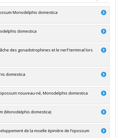
opossum Monodelphis domestica
nodelphis domestica
âche des gonadotrophines et le nerf terminal lors
his domestica
 l’opossum nouveau-né, Monodelphis domestica
um (Monodelphis domestica)
veloppement de la moelle épinière de l’opossum