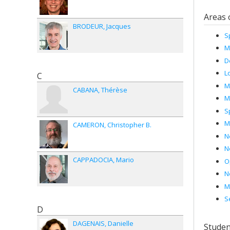
Areas 
BRODEUR
Jacques
S
M
D
L
C
M
CABANA
Thérèse
M
S
M
CAMERON
Christopher B.
N
N
CAPPADOCIA
Mario
O
N
M
S
D
DAGENAIS
Danielle
Studen