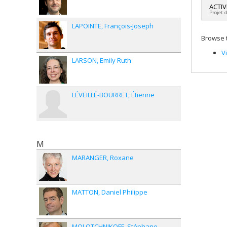
ACTI
Grant
Projet 
LAPOINTE
François-Joseph
Lead 
Browse t
Fundi
Grant
V
LARSON
Emily Ruth
LÉVEILLÉ-BOURRET
Étienne
M
MARANGER
Roxane
MATTON
Daniel Philippe
MOLOTCHNIKOFF
Stéphane