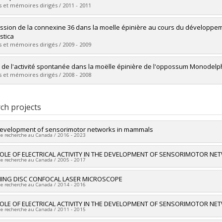
 :
M. Sc.
 et mémoires dirigés / 2011 - 2011
vers le document dans Papyrus
uate :
Phan, Ha-Loan
ssion de la connexine 36 dans la moelle épinière au cours du développ
 :
Master's
tica
 :
M. Sc.
 et mémoires dirigés / 2009 - 2009
vers le document dans Papyrus
uate :
Lemieux, Maxime
 de l'activité spontanée dans la moëlle épinière de l'oppossum Monode
 :
Master's
 et mémoires dirigés / 2008 - 2008
 :
M. Sc.
vers le document dans Papyrus
uate :
Lavallée, Annie
 :
Master's
ch projects
 :
M. Sc.
vers le document dans Papyrus
evelopment of sensorimotor networks in mammals
de recherche au Canada / 2016 - 2023
researcher :
ROLE OF ELECTRICAL ACTIVITY IN THE DEVELOPMENT OF SENSORIMOTOR N
Jean-François Pflieger
de recherche au Canada / 2005 - 2017
ng sources:
CRSNG/Conseil de recherches en sciences naturelles et géni
 programs:
PVX20965-(RGP) Programme de subvention à la découverte ind
ng sources:
NING DISC CONFOCAL LASER MICROSCOPE
CRSNG/Conseil de recherches en sciences naturelles et géni
de recherche au Canada / 2014 - 2016
 programs:
PVX20965-(RGP) Programme de subvention à la découverte ind
researcher :
ROLE OF ELECTRICAL ACTIVITY IN THE DEVELOPMENT OF SENSORIMOTOR N
Anja Geitmann
de recherche au Canada / 2011 - 2015
searchers :
David Morse
,
Mohamed Hijri
,
Jean-François Pflieger
ng sources:
CRSNG/Conseil de recherches en sciences naturelles et géni