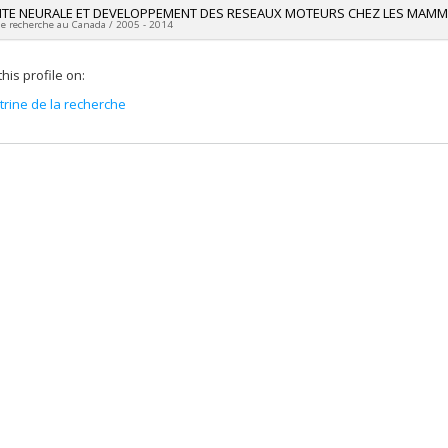
VITE NEURALE ET DEVELOPPEMENT DES RESEAUX MOTEURS CHEZ LES MAMM
 programs:
PVXXXXXX-(OIR) Outils et d'instruments de recherche (de 7 001 
de recherche au Canada / 2005 - 2014
researcher :
Jean-François Pflieger
his profile on:
ng sources:
FCI/Fondation canadienne pour l'innovation
 programs:
itrine de la recherche