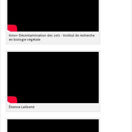
Inno+ Décontamination des sols - Institut de recherche
en biologie végétale
Étienne Laliberté