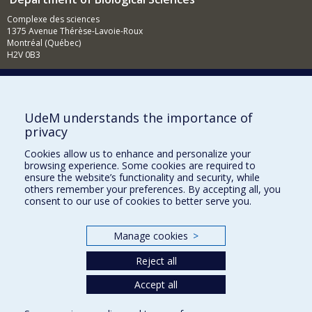
Complexe des sciences
1375 Avenue Thérèse-Lavoie-Roux
Montréal (Québec)
H2V 0B3
514 343-6875
Email
News (French)
UdeM understands the importance of
privacy
Activities (French)
Cookies allow us to enhance and personalize your
Supporting the Department
browsing experience. Some cookies are required to
ensure the website’s functionality and security, while
NEED HELP?
others remember your preferences. By accepting all, you
consent to our use of cookies to better serve you.
Site map
Report a problem
Manage cookies
>
Accessibility
Reject all
FACULTY OF ARTS AND SCIENCE
Accept all
Our Departments and Schools
Our Centres