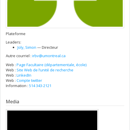
Plateforme
Leaders:
Joly
, Simon
— Directeur
Autre courriel :
irbv@umontreal.ca
Web :
Page Facultaire (départementale, école)
Web :
Site Web de l’unité de recherche
Web :
LinkedIn
Web :
Compte twitter
Information :
514 343-2121
Media