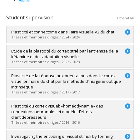
Vision
Student supervision
Expand all
Plasticité et connectome dans l'aire visuelle V2 du chat
Thèses et mémoires dirigés / 2024 - 2024
Graduate :
Lussiez, Rudy
Étude de la plasticité du cortex strié par l’entremise de la
Cycle :
Doctoral
kétamine et de l’adaptation visuelle
Grade :
Ph. D.
Thèses et mémoires dirigés / 2023 - 2023
Lien vers le document dans Papyrus
Graduate :
Ouelhazi, Afef
Plasticité de la réponse aux orientations dans le cortex
Cycle :
Doctoral
visuel primaire du chat par la méthode d'imagerie optique
Grade :
Ph. D.
intrinsèque
Lien vers le document dans Papyrus
Thèses et mémoires dirigés / 2017 - 2017
Graduate :
Cattan, Sarah
Plasticité du cortex visuel: «homéodynamie» des
Cycle :
Doctoral
connexions neuronales et modèle d’effets
Grade :
Ph. D.
d’antidépresseurs
Lien vers le document dans Papyrus
Thèses et mémoires dirigés / 2016 - 2016
Graduate :
Bachatene, Lyes
Investigating the encoding of visual stimuli by forming