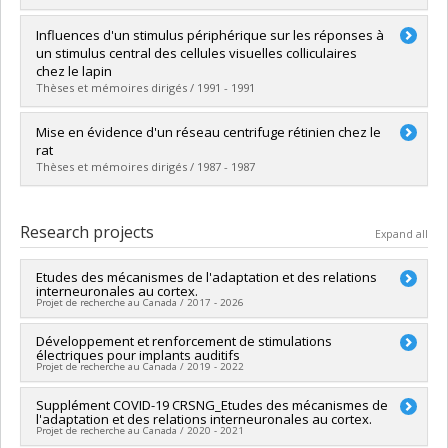
Graduate :
Cérat, Alain
Influences d'un stimulus périphérique sur les réponses à
Cycle :
Doctoral
un stimulus central des cellules visuelles colliculaires
Grade :
Ph. D.
chez le lapin
Lien vers le document dans Papyrus
Thèses et mémoires dirigés / 1991 - 1991
Graduate :
Rouillon, Pascal
Mise en évidence d'un réseau centrifuge rétinien chez le
Cycle :
Master's
rat
Grade :
M. Sc.
Thèses et mémoires dirigés / 1987 - 1987
Lien vers le document dans Papyrus
Graduate :
Pelletier, Louise
Cycle :
Master's
Research projects
Expand all
Grade :
M. Sc.
Lien vers le document dans Papyrus
Etudes des mécanismes de l'adaptation et des relations
interneuronales au cortex.
Projet de recherche au Canada / 2017 - 2026
Lead researcher :
Développement et renforcement de stimulations
Stéphane Molotchnikoff
électriques pour implants auditifs
Funding sources:
CRSNG/Conseil de recherches en sciences
Projet de recherche au Canada / 2019 - 2022
naturelles et génie du Canada (CRSNG)
Grant programs:
PVX20965-(RGP) Programme de subvention à
Lead researcher :
Supplément COVID-19 CRSNG_Etudes des mécanismes de
Éric Plourde
la découverte individuelle ou de groupe
l'adaptation et des relations interneuronales au cortex.
Co-researchers :
Stéphane Molotchnikoff
Projet de recherche au Canada / 2020 - 2021
Funding sources:
FRQNT/Fonds de recherche du Québec -