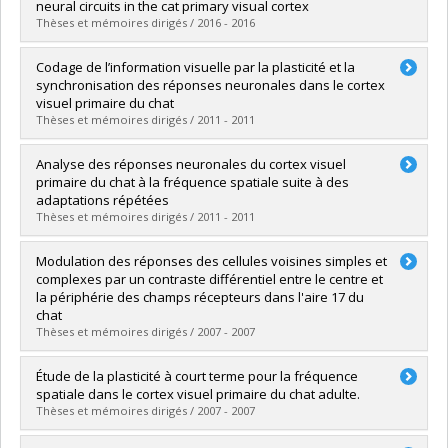
Cycle :
Doctoral
neural circuits in the cat primary visual cortex
Grade :
Ph. D.
Thèses et mémoires dirigés / 2016 - 2016
Lien vers le document dans Papyrus
Graduate :
Bharmauria, Vishal
Codage de l’information visuelle par la plasticité et la
Cycle :
Doctoral
synchronisation des réponses neuronales dans le cortex
Grade :
Ph. D.
visuel primaire du chat
Lien vers le document dans Papyrus
Thèses et mémoires dirigés / 2011 - 2011
Graduate :
Nemri, Abdellatif
Analyse des réponses neuronales du cortex visuel
Cycle :
Doctoral
primaire du chat à la fréquence spatiale suite à des
Grade :
Ph. D.
adaptations répétées
Lien vers le document dans Papyrus
Thèses et mémoires dirigés / 2011 - 2011
Graduate :
Marshansky, Serguei
Modulation des réponses des cellules voisines simples et
Cycle :
Master's
complexes par un contraste différentiel entre le centre et
Grade :
M. Sc.
la périphérie des champs récepteurs dans l'aire 17 du
Lien vers le document dans Papyrus
chat
Thèses et mémoires dirigés / 2007 - 2007
Graduate :
Gillet, Pierre-Camille
Étude de la plasticité à court terme pour la fréquence
Cycle :
Master's
spatiale dans le cortex visuel primaire du chat adulte.
Grade :
M. Sc.
Thèses et mémoires dirigés / 2007 - 2007
Lien vers le document dans Papyrus