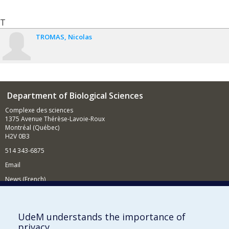
T
TROMAS
Nicolas
Department of Biological Sciences
Complexe des sciences
1375 Avenue Thérèse-Lavoie-Roux
Montréal (Québec)
H2V 0B3
514 343-6875
Email
News (French)
Activities (French)
Supporting the Department
UdeM understands the importance of
privacy