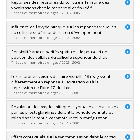
Graduate :
Bouchard, Marilyn
Réponses des neurones du collicule inférieur à des
Cycle :
Master's
vocalisations chez le rat normal et énucléé
Grade :
M. Sc.
Thèses et mémoires dirigés / 2006 - 2006
Lien vers le document dans Papyrus
Graduate :
Pincherli Castellanos, Thayana Alexandra
Influence de l'oxyde nitrique sur les réponses visuelles
Cycle :
Master's
du collicule supérieur du rat en développement
Grade :
M. Sc.
Thèses et mémoires dirigés / 2002 - 2002
Lien vers le document dans Papyrus
Graduate :
Ait Oubah, Jamila
Sensibilité aux disparités spatiales de phase et de
Cycle :
Master's
position des cellules du collicule supérieur du chat
Grade :
M. Sc.
Thèses et mémoires dirigés / 2002 - 2002
Lien vers le document dans Papyrus
Graduate :
Paquet, Valérie
Les neurones voisins de l'aire visuelle 18 réagissent
Cycle :
Master's
différemment en réponse à l'excitation ou à la
Grade :
M. Sc.
dépression de l'aire 17, du chat
Lien vers le document dans Papyrus
Thèses et mémoires dirigés / 2001 - 2001
Graduate :
Tan, Yao Fang
Régulation des oxydes nitriques synthases constitutives
Cycle :
Master's
par les prostaglandines durant la période périnatale :
Grade :
M. Sc.
rôles dans le tonus vasomoteur et l'autorégulation
Lien vers le document dans Papyrus
Thèses et mémoires dirigés / 2001 - 2001
Graduate :
Dumont, Isabelle
Effets contextuels sur la synchronisation dans le cortex