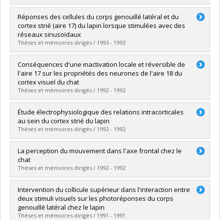
Lien vers le document dans Papyrus
Graduate :
Nault, Brigitte
Réponses des cellules du corps genouillé latéral et du
Cycle :
Master's
cortex strié (aire 17) du lapin lorsque stimulées avec des
Grade :
M. Sc.
réseaux sinusoïdaux
Lien vers le document dans Papyrus
Thèses et mémoires dirigés / 1993 - 1993
Graduate :
Durand, Véronique
Conséquences d'une inactivation locale et réversible de
Cycle :
Master's
l'aire 17 sur les propriétés des neurones de l'aire 18 du
Grade :
M. Sc.
cortex visuel du chat
Lien vers le document dans Papyrus
Thèses et mémoires dirigés / 1992 - 1992
Graduate :
Michaud, Yves
Étude électrophysiologique des relations intracorticales
Cycle :
Master's
au sein du cortex strié du lapin
Grade :
M. Sc.
Thèses et mémoires dirigés / 1992 - 1992
Lien vers le document dans Papyrus
Graduate :
Morin, Chantal
La perception du mouvement dans l'axe frontal chez le
Cycle :
Doctoral
chat
Grade :
Ph. D.
Thèses et mémoires dirigés / 1992 - 1992
Lien vers le document dans Papyrus
Graduate :
Houde, Lise J.
Intervention du collicule supérieur dans l'interaction entre
Cycle :
Master's
deux stimuli visuels sur les photoréponses du corps
Grade :
M. Sc.
genouillé latéral chez le lapin
Lien vers le document dans Papyrus
Thèses et mémoires dirigés / 1991 - 1991