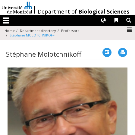
Passer
au
/
Department of
Biological Sciences
contenu
Langues
Liens 
R
Menu
N
Home
Department directory
Professors
Stéphane MOLOTCHNIKOFF
Vcard
Imp
Stéphane Molotchnikoff