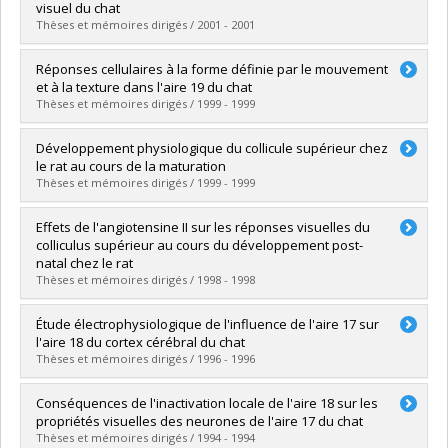
Cycle :
Doctoral
visuel du chat
Grade :
Ph. D.
Thèses et mémoires dirigés / 2001 - 2001
Lien vers le document dans Papyrus
Graduate :
Bretzner, Frédéric
Réponses cellulaires à la forme définie par le mouvement
Cycle :
Master's
et à la texture dans l'aire 19 du chat
Grade :
M. Sc.
Thèses et mémoires dirigés / 1999 - 1999
Lien vers le document dans Papyrus
Graduate :
Khayat, Paul
Développement physiologique du collicule supérieur chez
Cycle :
Master's
le rat au cours de la maturation
Grade :
M. Sc.
Thèses et mémoires dirigés / 1999 - 1999
Lien vers le document dans Papyrus
Graduate :
Fortin, Stéphane
Effets de l'angiotensine II sur les réponses visuelles du
Cycle :
Doctoral
colliculus supérieur au cours du développement post-
Grade :
Ph. D.
natal chez le rat
Lien vers le document dans Papyrus
Thèses et mémoires dirigés / 1998 - 1998
Graduate :
Marois, Annecy
Étude électrophysiologique de l'influence de l'aire 17 sur
Cycle :
Master's
l'aire 18 du cortex cérébral du chat
Grade :
M. Sc.
Thèses et mémoires dirigés / 1996 - 1996
Lien vers le document dans Papyrus
Graduate :
Chabli, Allal
Conséquences de l'inactivation locale de l'aire 18 sur les
Cycle :
Doctoral
propriétés visuelles des neurones de l'aire 17 du chat
Grade :
Ph. D.
Thèses et mémoires dirigés / 1994 - 1994