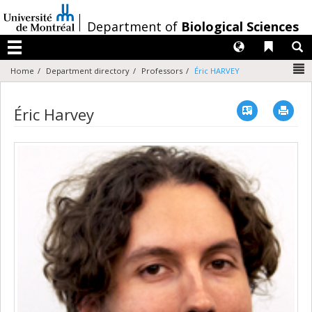
Passer
au
/
Department of
Biological Sciences
contenu
Langues
Liens 
R
Menu
N
Home
Department directory
Professors
Éric HARVEY
Vcard
Imp
Éric Harvey