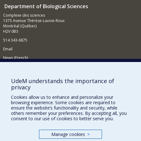
Department of Biological Sciences
Complexe des sciences
1375 Avenue Thérèse-Lavoie-Roux
Montréal (Québec)
H2V 0B3
514 343-6875
Email
News (French)
Activities (French)
Supporting the Department
UdeM understands the importance of
privacy
NEED HELP?
Cookies allow us to enhance and personalize your
Site map
browsing experience. Some cookies are required to
Report a problem
ensure the website’s functionality and security, while
others remember your preferences. By accepting all, you
Accessibility
consent to our use of cookies to better serve you.
FACULTY OF ARTS AND SCIENCE
Manage cookies
>
Our Departments and Schools