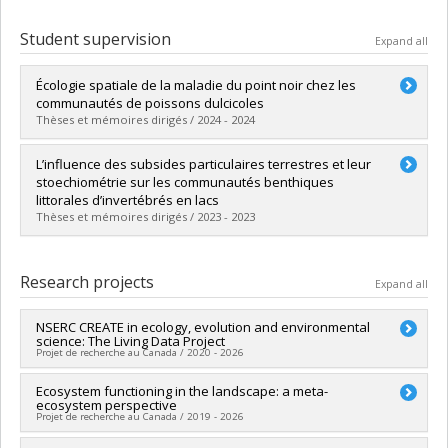
Student supervision
Expand all
Écologie spatiale de la maladie du point noir chez les
communautés de poissons dulcicoles
Thèses et mémoires dirigés / 2024 - 2024
Graduate :
Vigneault, Juliane
L’influence des subsides particulaires terrestres et leur
Cycle :
Master's
stoechiométrie sur les communautés benthiques
Grade :
M. Sc.
littorales d’invertébrés en lacs
Lien vers le document dans Papyrus
Thèses et mémoires dirigés / 2023 - 2023
Graduate :
Charette, Georges-Étienne
Cycle :
Master's
Research projects
Expand all
Grade :
M. Sc.
Lien vers le document dans Papyrus
NSERC CREATE in ecology, evolution and environmental
science: The Living Data Project
Projet de recherche au Canada / 2020 - 2026
Lead researcher :
Ecosystem functioning in the landscape: a meta-
Diane Srivastava
ecosystem perspective
Co-researchers :
Timothée Poisot
,
Éric Harvey
Projet de recherche au Canada / 2019 - 2026
Funding sources:
CRSNG/Conseil de recherches en sciences
naturelles et génie du Canada (CRSNG)