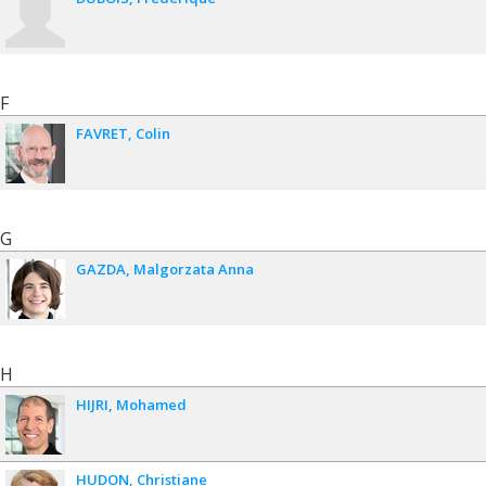
F
FAVRET
Colin
G
GAZDA
Malgorzata Anna
H
HIJRI
Mohamed
HUDON
Christiane