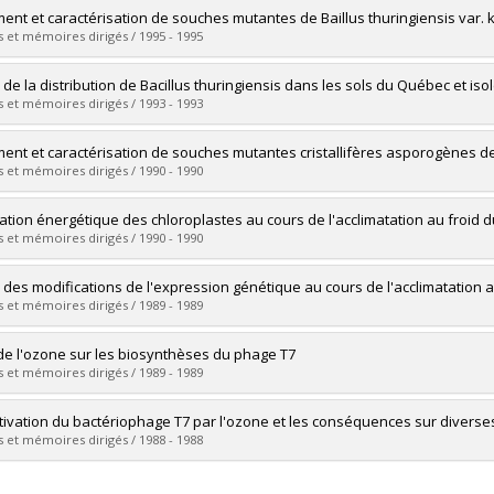
uate :
Jung, Yong-Chul
ment et caractérisation de souches mutantes de Baillus thuringiensis var. ku
 :
Doctoral
 et mémoires dirigés / 1995 - 1995
 :
Ph. D.
vers le document dans Papyrus
uate :
Kim, Han-Su
 de la distribution de Bacillus thuringiensis dans les sols du Québec et i
 :
Master's
 et mémoires dirigés / 1993 - 1993
 :
M. Sc.
vers le document dans Papyrus
uate :
Chagnon, Pierre
ment et caractérisation de souches mutantes cristallifères asporogènes de 
 :
Master's
 et mémoires dirigés / 1990 - 1990
 :
M. Sc.
vers le document dans Papyrus
uate :
Farag, Ahmed
ation énergétique des chloroplastes au cours de l'acclimatation au froid d
 :
Master's
 et mémoires dirigés / 1990 - 1990
 :
M. Sc.
vers le document dans Papyrus
uate :
Cadieux, Claude
 des modifications de l'expression génétique au cours de l'acclimatation au 
 :
Doctoral
 et mémoires dirigés / 1989 - 1989
 :
Ph. D.
vers le document dans Papyrus
uate :
Perras, Michel
 de l'ozone sur les biosynthèses du phage T7
 :
Doctoral
 et mémoires dirigés / 1989 - 1989
 :
Ph. D.
vers le document dans Papyrus
uate :
Mura, Catherine
ctivation du bactériophage T7 par l'ozone et les conséquences sur divers
 :
Master's
 et mémoires dirigés / 1988 - 1988
 :
M. Sc.
vers le document dans Papyrus
uate :
L'Hérault, Pierre