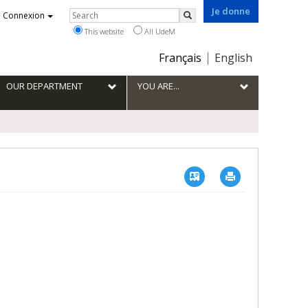
Je donne
Rechercher
Connexion
Search
This website
All UdeM
Choix
Français
English
de
la
OUR DEPARTMENT
YOU ARE...
langue
Vcard
Imprimer