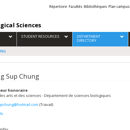
Liens
Répertoire
Facultés
Bibliothèques
Plan campus
externes
gical Sciences
STUDENT RESOURCES
DEPARTMENT
DIRECTORY
UNG
g Sup Chung
seur honoraire
des arts et des sciences - Département de sciences biologiques
upchung@hotmail.com
(Travail)
els
ki
aphy