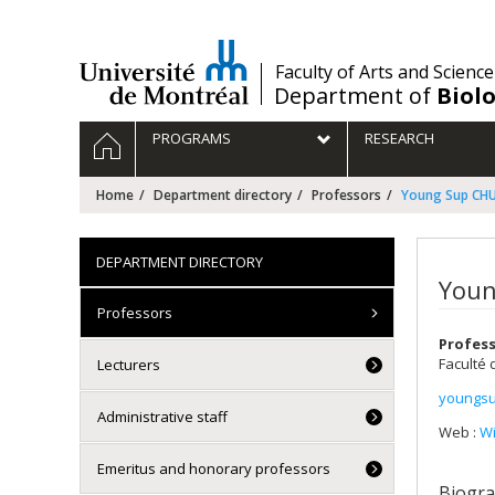
Passer
au
contenu
/
Faculty of Arts and Science
Department of
Biolo
Navigation
HOME
PROGRAMS
RESEARCH
principale
Home
Department directory
Professors
Young Sup CH
DEPARTMENT DIRECTORY
Youn
Professors
Profes
Faculté 
Lecturers
youngs
Courri
Administrative staff
Web :
Wi
Emeritus and honorary professors
Biogr