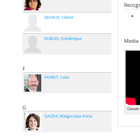
Cycle
Recogn
Grade
Lien 
DEVAUX
Céline
DUBOIS
Frédérique
Media
F
FAVRET
Colin
G
Claude 
GAZDA
Malgorzata Anna