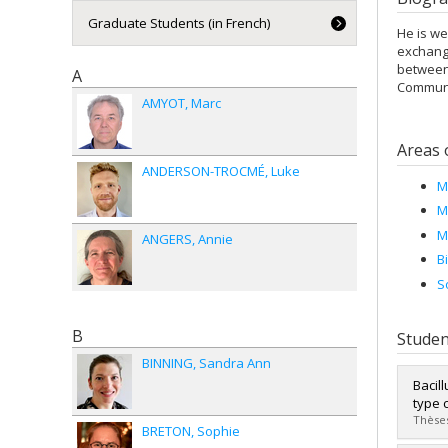
Graduate Students (in French)
He is we
exchange
between 
A
Communit
AMYOT
Marc
Areas 
ANDERSON-TROCMÉ
Luke
M
M
M
ANGERS
Annie
B
S
B
Studen
BINNING
Sandra Ann
Bacil
type 
Thèses
BRETON
Sophie