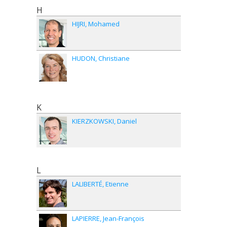
H
HIJRI
Mohamed
HUDON
Christiane
K
KIERZKOWSKI
Daniel
L
LALIBERTÉ
Etienne
LAPIERRE
Jean-François