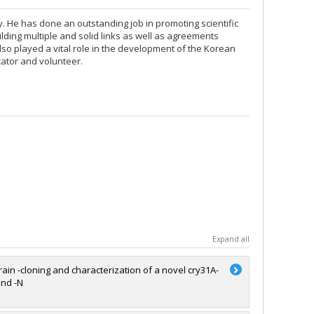
gy. He has done an outstanding job in promoting scientific
lding multiple and solid links as well as agreements
so played a vital role in the development of the Korean
ator and volunteer.
Expand all
rain -cloning and characterization of a novel cry31A-
and -N