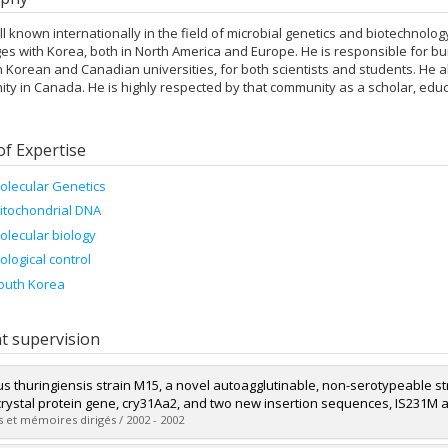
ll known internationally in the field of microbial genetics and biotechnolo
s with Korea, both in North America and Europe. He is responsible for bui
Korean and Canadian universities, for both scientists and students. He al
y in Canada. He is highly respected by that community as a scholar, educ
of Expertise
olecular Genetics
itochondrial DNA
olecular biology
iological control
outh Korea
t supervision
lus thuringiensis strain M15, a novel autoagglutinable, non-serotypeable st
crystal protein gene, cry31Aa2, and two new insertion sequences, IS231M 
 et mémoires dirigés / 2002 - 2002