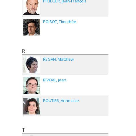
PFLIEGER
Jean-François
POISOT
Timothée
R
REGAN
Matthew
RIVOAL
Jean
ROUTIER
Anne-Lise
T