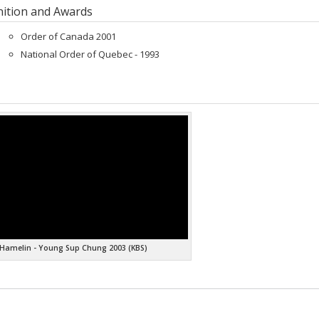
 :
Doctoral
ition and Awards
 :
Ph. D.
vers le document dans Papyrus
Order of Canada 2001
National Order of Quebec - 1993
Hamelin - Young Sup Chung 2003 (KBS)