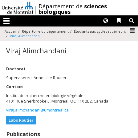
Passer
/
Département de
sciences
au
biologiques
contenu
Langues
Liens 
R
Menu
N
Accueil
Répertoire du département
Étudiants aux cycles supérieurs
Viraj Alimchandani
Viraj Alimchandani
Doctorat
Superviseure: Anne-Lise Routier
Contact
Institut de recherche en biologie végétale
4101 Rue Sherbrooke E, Montréal, QC H1X 2B2, Canada
viraj.alimchandani@umontreal.ca
Labo Routier
Publications