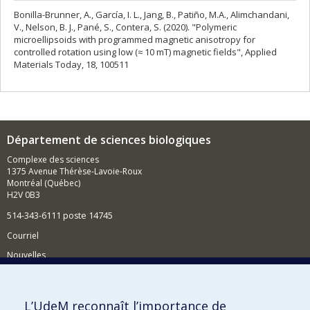
Bonilla-Brunner, A., García, I. L., Jang, B., Patiño, M.A., Alimchandani,
V., Nelson, B. J., Pané, S., Contera, S. (2020). "Polymeric
microellipsoids with programmed magnetic anisotropy for
controlled rotation using low (≈ 10 mT) magnetic fields", Applied
Materials Today, 18, 100511
Département de sciences biologiques
Complexe des sciences
1375 Avenue Thérèse-Lavoie-Roux
Montréal (Québec)
H2V 0B3
514-343-6111 poste 14745
Courriel
Nouvelles
Activités
Comment soutenir le Département?
L’UdeM reconnaît l’importance de