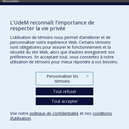
Nouvelles
Activités
Comment soutenir le Département?
L’UdeM reconnaît l’importance de
respecter la vie privée
BESOIN D'AIDE?
L’utilisation de témoins nous permet d’améliorer et de
Plan du site
personnaliser votre expérience Web. Certains témoins
Signaler une erreur
sont obligatoires pour assurer le fonctionnement et la
sécurité du site Web, alors que d’autres enregistrent vos
Accessibilité
préférences. En acceptant tout, vous consentez à notre
utilisation de témoins pour mieux répondre à vos besoins.
FACULTÉ DES ARTS ET DES SCIENCES
Nos départements et écoles
Personnaliser les
>
témoins
Nos centres d'études
Tout refuser
Nos programmes et cours
Tout accepter
Confidentialité
Voir notre
politique de confidentialité
et nos
conditions
Conditions d’utilisation
d’utilisation
.
Paramètres des témoins
Université de