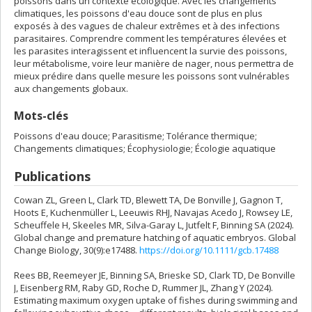
poissons dans un contexte écologique. Avec les changements
climatiques, les poissons d'eau douce sont de plus en plus
exposés à des vagues de chaleur extrêmes et à des infections
parasitaires. Comprendre comment les températures élevées et
les parasites interagissent et influencent la survie des poissons,
leur métabolisme, voire leur manière de nager, nous permettra de
mieux prédire dans quelle mesure les poissons sont vulnérables
aux changements globaux.
Mots-clés
Poissons d'eau douce; Parasitisme; Tolérance thermique;
Changements climatiques; Écophysiologie; Écologie aquatique
Publications
Cowan ZL, Green L, Clark TD, Blewett TA, De Bonville J, Gagnon T,
Hoots E, Kuchenmüller L, Leeuwis RHJ, Navajas Acedo J, Rowsey LE,
Scheuffele H, Skeeles MR, Silva-Garay L, Jutfelt F, Binning SA (2024).
Global change and premature hatching of aquatic embryos. Global
Change Biology, 30(9):e17488.
https://doi.org/10.1111/gcb.17488
Rees BB, Reemeyer JE, Binning SA, Brieske SD, Clark TD, De Bonville
J, Eisenberg RM, Raby GD, Roche D, Rummer JL, Zhang Y (2024).
Estimating maximum oxygen uptake of fishes during swimming and