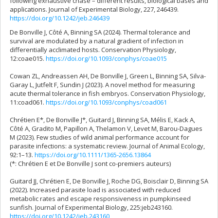
following exhaustive chase – different results, biological bases and
applications. Journal of Experimental Biology, 227, 246439.
https://doi.org/10.1242/jeb.246439
De Bonville J, Côté A, Binning SA (2024). Thermal tolerance and
survival are modulated by a natural gradient of infection in
differentially acclimated hosts. Conservation Physiology,
12:coae015.
https://doi.org/10.1093/conphys/coae015
Cowan ZL, Andreassen AH, De Bonville J, Green L, Binning SA, Silva-
Garay L, Jutfelt F, Sundin J (2023). A novel method for measuring
acute thermal tolerance in fish embryos. Conservation Physiology,
11:coad061.
https://doi.org/10.1093/conphys/coad061
Chrétien E*, De Bonville J*, Guitard J, Binning SA, Mélis E, Kack A,
Côté A, Gradito M, Papillon A, Thelamon V, Levet M, Barou-Dagues
M (2023). Few studies of wild animal performance account for
parasite infections: a systematic review. Journal of Animal Ecology,
92:1–13.
https://doi.org/10.1111/1365-2656.13864
(*: Chrétien E et De Bonville J sont co-premiers auteurs)
Guitard JJ, Chrétien E, De Bonville J, Roche DG, Boisclair D, Binning SA
(2022). Increased parasite load is associated with reduced
metabolic rates and escape responsiveness in pumpkinseed
sunfish. Journal of Experimental Biology, 225:jeb243160.
https://doi.org/10.1242/jeb.243160