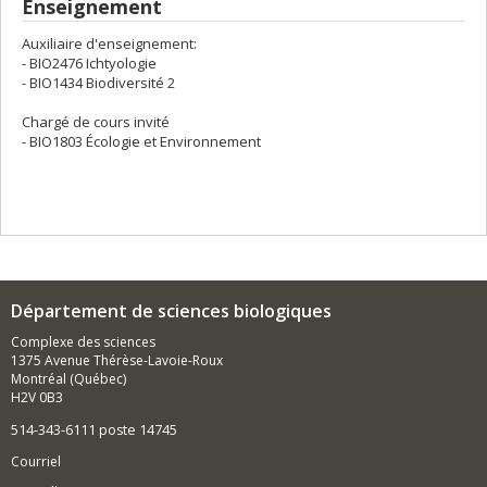
Enseignement
Auxiliaire d'enseignement:
- BIO2476 Ichtyologie
- BIO1434 Biodiversité 2
Chargé de cours invité
- BIO1803 Écologie et Environnement
Département de sciences biologiques
Complexe des sciences
1375 Avenue Thérèse-Lavoie-Roux
Montréal (Québec)
H2V 0B3
514-343-6111 poste 14745
Courriel