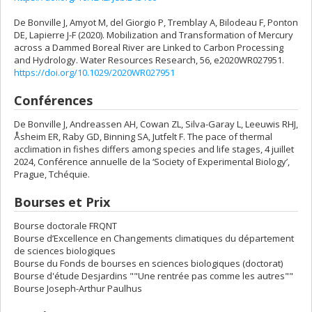
De Bonville J, Amyot M, del Giorgio P, Tremblay A, Bilodeau F, Ponton
DE, Lapierre J-F (2020). Mobilization and Transformation of Mercury
across a Dammed Boreal River are Linked to Carbon Processing
and Hydrology. Water Resources Research, 56, e2020WR027951.
https://doi.org/10.1029/2020WR027951
Conférences
De Bonville J, Andreassen AH, Cowan ZL, Silva-Garay L, Leeuwis RHJ,
Åsheim ER, Raby GD, Binning SA, Jutfelt F. The pace of thermal
acclimation in fishes differs among species and life stages, 4 juillet
2024, Conférence annuelle de la ‘Society of Experimental Biology’,
Prague, Tchéquie.
Bourses et Prix
Bourse doctorale FRQNT
Bourse d’Excellence en Changements climatiques du département
de sciences biologiques
Bourse du Fonds de bourses en sciences biologiques (doctorat)
Bourse d'étude Desjardins ""Une rentrée pas comme les autres""
Bourse Joseph-Arthur Paulhus