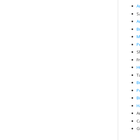
A
S
A
B
M
P
S
F
H
T
B
P
B
H
A
C
G