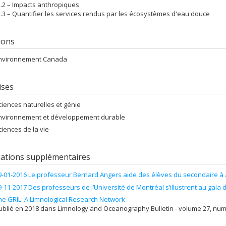
.2 – Impacts anthropiques
3 – Quantifier les services rendus par les écosystèmes d'eau douce
tions
nvironnement Canada
ises
ciences naturelles et génie
nvironnement et développement durable
ciences de la vie
ations supplémentaires
9-01-2016 Le professeur Bernard Angers aide des élèves du secondaire à 
9-11-2017 Des professeurs de l’Université de Montréal s’illustrent au gala d
he GRIL: A Limnological Research Network
ublié en 2018 dans Limnology and Oceanography Bulletin - volume 27, num