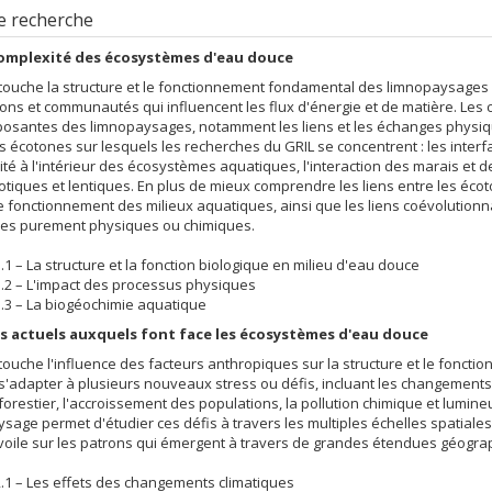
e recherche
omplexité des écosystèmes d'eau douce
touche la structure et le fonctionnement fondamental des limnopaysages :
ons et communautés qui influencent les flux d'énergie et de matière. Les c
posantes des limnopaysages, notamment les liens et les échanges physiq
s écotones sur lesquels les recherches du GRIL se concentrent : les interf
té à l'intérieur des écosystèmes aquatiques, l'interaction des marais et d
lotiques et lentiques. En plus de mieux comprendre les liens entre les écoton
e fonctionnement des milieux aquatiques, ainsi que les liens coévoluti
es purement physiques ou chimiques.
1 – La structure et la fonction biologique en milieu d'eau douce
.2 – L'impact des processus physiques
.3 – La biogéochimie aquatique
is actuels auxquels font face les écosystèmes d'eau douce
touche l'influence des facteurs anthropiques sur la structure et le fon
s'adapter à plusieurs nouveaux stress ou défis, incluant les changements
forestier, l'accroissement des populations, la pollution chimique et lumineu
sage permet d'étudier ces défis à travers les multiples échelles spatiale
 voile sur les patrons qui émergent à travers de grandes étendues géogra
.1 – Les effets des changements climatiques