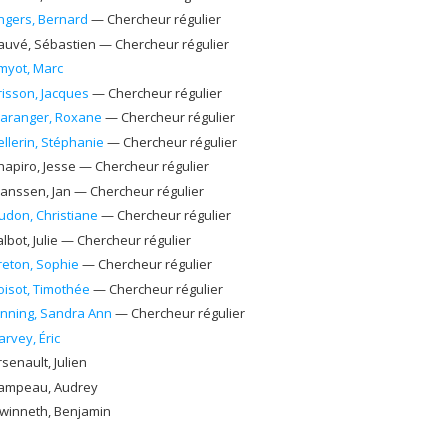
ngers
, Bernard
— Chercheur régulier
auvé
, Sébastien
— Chercheur régulier
myot
, Marc
risson
, Jacques
— Chercheur régulier
aranger
, Roxane
— Chercheur régulier
ellerin
, Stéphanie
— Chercheur régulier
hapiro
, Jesse
— Chercheur régulier
ranssen
, Jan
— Chercheur régulier
udon
, Christiane
— Chercheur régulier
albot
, Julie
— Chercheur régulier
reton
, Sophie
— Chercheur régulier
oisot
, Timothée
— Chercheur régulier
inning
, Sandra Ann
— Chercheur régulier
arvey
, Éric
rsenault
, Julien
ampeau
, Audrey
winneth
, Benjamin