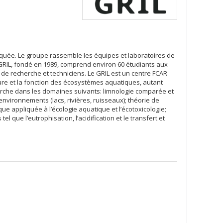
iquée. Le groupe rassemble les équipes et laboratoires de
GRIL, fondé en 1989, comprend environ 60 étudiants aux
de recherche et techniciens. Le GRIL est un centre FCAR
ture et la fonction des écosystèmes aquatiques, autant
rche dans les domaines suivants: limnologie comparée et
nvironnements (lacs, rivières, ruisseaux); théorie de
ue appliquée à l’écologie aquatique et l’écotoxicologie;
que l’eutrophisation, l’acidification et le transfert et