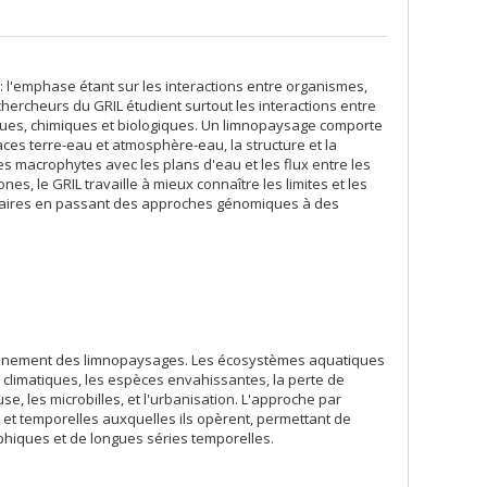
 l'emphase étant sur les interactions entre organismes,
hercheurs du GRIL étudient surtout les interactions entre
ues, chimiques et biologiques. Un limnopaysage comporte
aces terre-eau et atmosphère-eau, la structure et la
es macrophytes avec les plans d'eau et les flux entre les
es, le GRIL travaille à mieux connaître les limites et les
onnaires en passant des approches génomiques à des
ctionnement des limnopaysages. Les écosystèmes aquatiques
 climatiques, les espèces envahissantes, la perte de
se, les microbilles, et l'urbanisation. L'approche par
s et temporelles auxquelles ils opèrent, permettant de
phiques et de longues séries temporelles.