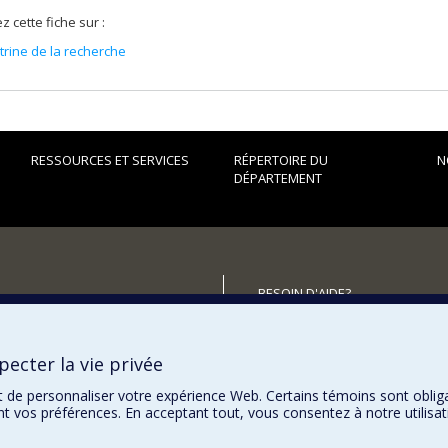
z cette fiche sur :
itrine de la recherche
RESSOURCES ET SERVICES
RÉPERTOIRE DU
N
DÉPARTEMENT
BESOIN D'AIDE?
Plan du site
utenir le Département?
Signaler une erreur
ecter la vie privée
Accessibilité
t de personnaliser votre expérience Web. Certains témoins sont oblig
ent vos préférences. En acceptant tout, vous consentez à notre utili