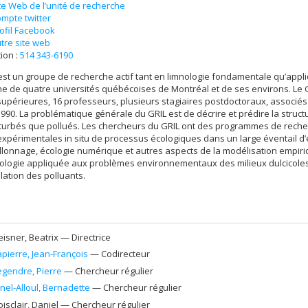
te Web de l’unité de recherche
mpte twitter
ofil Facebook
tre site web
ion :
514 343-6190
est un groupe de recherche actif tant en limnologie fondamentale qu’appl
e de quatre universités québécoises de Montréal et de ses environs. Le 
upérieures, 16 professeurs, plusieurs stagiaires postdoctoraux, associés 
990. La problématique générale du GRIL est de décrire et prédire la struc
turbés que pollués. Les chercheurs du GRIL ont des programmes de reche
xpérimentales in situ de processus écologiques dans un large éventail d’e
illonnage, écologie numérique et autres aspects de la modélisation empiriq
ologie appliquée aux problèmes environnementaux des milieux dulcicoles tel 
lation des polluants.
eisner
, Beatrix
— Directrice
apierre
, Jean-François
— Codirecteur
egendre
, Pierre
— Chercheur régulier
inel-Alloul
, Bernadette
— Chercheur régulier
oisclair
, Daniel
— Chercheur régulier