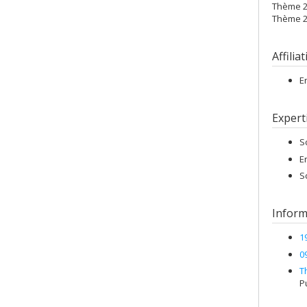
Thème 2
Thème 2.
Affilia
E
Expert
S
E
S
Inform
1
0
T
P