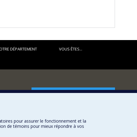
OTRE DÉPARTEMENT
VOUS ÊTES...
FACULTÉ DES ARTS ET DES SCIENCES
Nos départements et écoles
Nos centres d'études
atoires pour assurer le fonctionnement et la
Nos programmes et cours
sation de témoins pour mieux répondre à vos