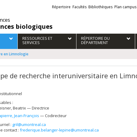
Liens
Répertoire
Facultés
Bibliothèques
Plan campus
externes
ences
ences biologiques
RESSOURCES ET
RÉPERTOIRE DU
SERVICES
DÉPARTEMENT
re en Limnologie
pe de recherche interuniversitaire en Limn
nstitutionnel
ables :
eisner
, Beatrix
— Directrice
apierre
, Jean-François
— Codirecteur
urriel :
gril@umontreal.ca
e contact :
frederique.belanger-lepine@umontreal.ca