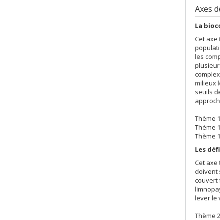
Axes d
La bioc
Cet axe 
populati
les com
plusieur
complexi
milieux 
seuils d
approch
Thème 1.
Thème 1
Thème 1
Les déf
Cet axe 
doivent 
couvert 
limnopay
lever le
Thème 2