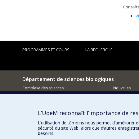
Consulte
V
PROGRAMMES ET COURS
LA RECHERCHE
Département de sciences biologiques
Complexe des sciences
Nouvelles
1375 Avenue Thérèse-Lavoie-Roux
Activités
Montréal (Québec)
H2V 0B3
Comment so
L’UdeM reconnaît l’importance de resp
514-343-6111 poste 14745
Courriel
L’utilisation de témoins nous permet d’améliorer e
sécurité du site Web, alors que d’autres enregistr
besoins.