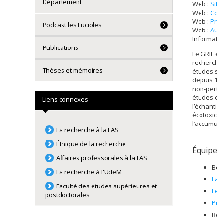
Département
Web :
Si
Web :
Co
Web :
Pr
Podcast les Lucioles
Web :
Au
Informat
Publications
Le GRIL 
recherch
Thèses et mémoires
études s
depuis 1
non-per
études e
Liens connexes
l’échant
écotoxic
l’accumu
La recherche à la FAS
Éthique de la recherche
Équipe
Affaires professorales à la FAS
B
La recherche à l'UdeM
L
Faculté des études supérieures et
L
postdoctorales
P
B