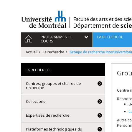
Passer
au
contenu
/
Faculté des arts et des sci
Département de
sci
Navigation
ACCUEIL
PROGRAMMES ET
LA RECHERCHE
principale
COURS
Accueil
La recherche
Groupe de recherche interuniversitai
LA RECHERCHE
Grou
Centres, groupes et chaires de
recherche
Centre i
Respons
Collections
B
L
Expertises de recherche
Autre co
Personn
Plateformes technologiques du