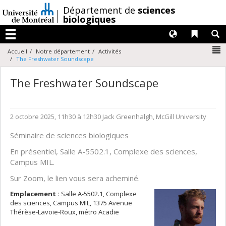
Passer
/
Département de
sciences
au
biologiques
contenu
Langues
Liens 
R
Menu
N
Accueil
Notre département
Activités
The Freshwater Soundscape
The Freshwater Soundscape
2 octobre 2025, 11h30 à 12h30
Jack Greenhalgh, McGill University
Séminaire de sciences biologiques
En présentiel, Salle A-5502.1, Complexe des sciences,
Campus MIL.
Sur Zoom, le lien vous sera acheminé.
Emplacement :
Salle A-5502.1, Complexe
des sciences, Campus MIL, 1375 Avenue
Thérèse-Lavoie-Roux, métro Acadie