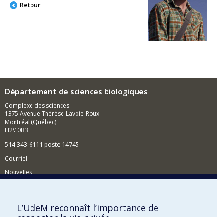
Retour
Département de sciences biologiques
Complexe des sciences
1375 Avenue Thérèse-Lavoie-Roux
Montréal (Québec)
H2V 0B3
514-343-6111 poste 14745
Courriel
Nouvelles
Activités
Comment soutenir le Département?
L’UdeM reconnaît l’importance de