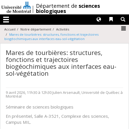
Passer
/
Département de
sciences
au
biologiques
contenu
Langues
Liens 
R
Menu
N
Accueil
Notre département
Activités
Mares de tourbières: structures, fonctions et trajectoires
biogéochimiques aux interfaces eau-sol-végétation
Mares de tourbières: structures,
fonctions et trajectoires
biogéochimiques aux interfaces eau-
sol-végétation
9 avril 2026, 11h30 à 12h30
Julien Arsenault, Université de Québec à
Montréal
Séminaire de sciences biologiques
En présentiel, Salle A-3521, Complexe des sciences,
Campus MIL.