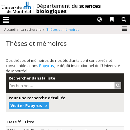
Passer
/
Département de
sciences
au
biologiques
contenu
Langues
Liens 
R
Menu
N
Accueil
La recherche
Thèses et mémoires
Thèses et mémoires
Des thèses et mémoires de nos étudiants sont conservés et
consultables dans
Papyrus
, le dépôt institutionnel de l'Université
de Montréal.
Rechercher dans la liste
Recher
Pour une recherche détaillée
Visiter Papyrus
Trier par date en ordre décroissant
Trier par titre en ordre décroissant
Date
Titre