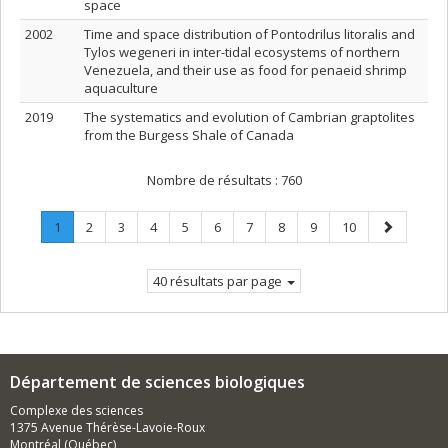
space
2002
Time and space distribution of Pontodrilus litoralis and
Tylos wegeneri in inter-tidal ecosystems of northern
Venezuela, and their use as food for penaeid shrimp
aquaculture
2019
The systematics and evolution of Cambrian graptolites
from the Burgess Shale of Canada
Nombre de résultats :
760
Page
.
Page
Page
Page
Page
Page
Page
Page
Page
Page
Page
1
2
3
4
5
6
7
8
9
10
Page
suivante
courante.
40 résultats par page
Département de sciences biologiques
Complexe des sciences
1375 Avenue Thérèse-Lavoie-Roux
Montréal (Québec)