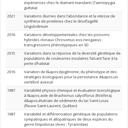
expériences chez le diamant mandarin (Taeniopygia
guttata)
2021
Variations diurnes dans l’abondance et la vitesse de
synthèse de protéines chez le dinoflagellé
Lingulodinium
2016
Variations développementales chez les poissons
hybrides clonaux Chrosomus eos-neogaeus :
transgressions phénotypiques en 3D
2015
Variations dans la réponse de la diversité génétique de
populations de couleuvres insulaires faisant face à la
perte d’habitat
2016
Variation de l&apos;épigénome, du phénotype et des
stratégies écologiques pour la persistance d&apos;un
vertébré asexué
1987
Variabilité physico-chimique et évaluation toxicologique
à l&apos;aide de Brachionus calyciflorus (Rotifera),
d&apos;élutriats de sédiments du lac Saint-Louis
(fleuve Saint-Laurent, Québec)
1987
Variabilité et différenciation génétique de populations
sympatriques et allopatriques de deux espèces du
genre Empidonax (Aves : Tyranndae)