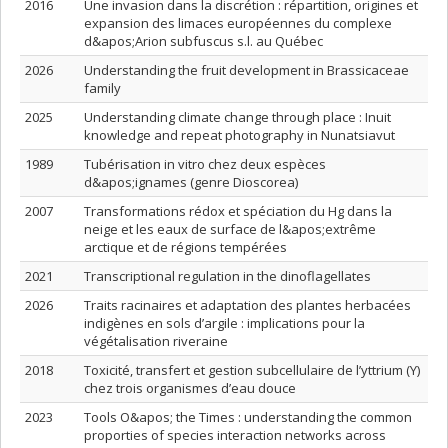
2016
Une invasion dans la discrétion : répartition, origines et
expansion des limaces européennes du complexe
d&apos;Arion subfuscus s.l. au Québec
2026
Understanding the fruit development in Brassicaceae
family
2025
Understanding climate change through place : Inuit
knowledge and repeat photography in Nunatsiavut
1989
Tubérisation in vitro chez deux espèces
d&apos;ignames (genre Dioscorea)
2007
Transformations rédox et spéciation du Hg dans la
neige et les eaux de surface de l&apos;extrême
arctique et de régions tempérées
2021
Transcriptional regulation in the dinoflagellates
2026
Traits racinaires et adaptation des plantes herbacées
indigènes en sols d’argile : implications pour la
végétalisation riveraine
2018
Toxicité, transfert et gestion subcellulaire de l’yttrium (Y)
chez trois organismes d’eau douce
2023
Tools O&apos; the Times : understanding the common
proporties of species interaction networks across