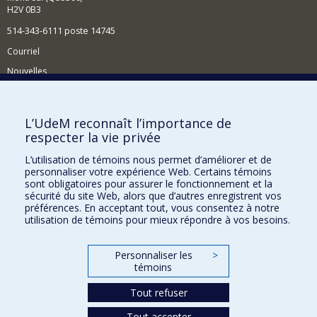
H2V 0B3
514-343-6111 poste 14745
Courriel
Nouvelles
Activités
Comment soutenir le Département?
L’UdeM reconnaît l’importance de
respecter la vie privée
BESOIN D'AIDE?
L’utilisation de témoins nous permet d’améliorer et de
Plan du site
personnaliser votre expérience Web. Certains témoins
Signaler une erreur
sont obligatoires pour assurer le fonctionnement et la
sécurité du site Web, alors que d’autres enregistrent vos
Accessibilité
préférences. En acceptant tout, vous consentez à notre
utilisation de témoins pour mieux répondre à vos besoins.
FACULTÉ DES ARTS ET DES SCIENCES
Nos départements et écoles
Personnaliser les
>
témoins
Nos centres d'études
Tout refuser
Nos programmes et cours
Tout accepter