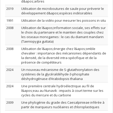
d&apos;arbres
2019
Utilisation de microboutures de saule pour prévenir le
développement d&apos;espèces indésirables
1991
Utilisation de la vidéo pour mesurer les poissons in situ
2008
Utilisation de l&apos;information sociale, ses effets sur
le choix du partenaire et le maintien des couples chez
les oiseaux monogames : le cas du diamant mandarin
(Taeniopygia guttata)
2008
Utilisation de l&apos;énergie chez l&apos;omble
chevalier : importance des mécanismes dépendants de
la densité, de la diversité intra-spécifique et de la
présence de compétiteurs
2024
Un nouveau mécanisme de S-glutathionylation des
cystéines de la glycéraldéhyde-3-phosphate
déshydrogénase d’Arabidopsis thaliana
2024
Une première centrale hydroélectrique au fil de
l&apos;eau au Nunavik : impacts à court terme sur les
cycles du mercure et du carbone
2009
Une phylogénie du grade des Caesalpinieae inférée à
partir de marqueurs nucléaires et chloroplastiques