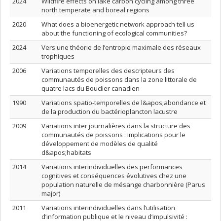
2024
Wildfire effects on lake carbon cycling among three
north temperate and boreal regions
2020
What does a bioenergetic network approach tell us
about the functioning of ecological communities?
2024
Vers une théorie de l’entropie maximale des réseaux
trophiques
2006
Variations temporelles des descripteurs des
communautés de poissons dans la zone littorale de
quatre lacs du Bouclier canadien
1990
Variations spatio-temporelles de l&apos;abondance et
de la production du bactérioplancton lacustre
2009
Variations inter journalières dans la structure des
communautés de poissons : implications pour le
développement de modèles de qualité
d&apos;habitats
2014
Variations interindividuelles des performances
cognitives et conséquences évolutives chez une
population naturelle de mésange charbonnière (Parus
major)
2011
Variations interindividuelles dans l’utilisation
d’information publique et le niveau d’impulsivité :