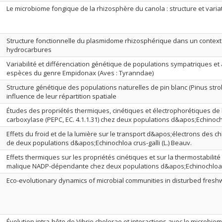
Le microbiome fongique de la rhizosphère du canola : structure et varia
Structure fonctionnelle du plasmidome rhizosphérique dans un contex
hydrocarbures
Variabilité et différenciation génétique de populations sympatriques et
espèces du genre Empidonax (Aves : Tyranndae)
Structure génétique des populations naturelles de pin blanc (Pinus stro
influence de leur répartition spatiale
Études des propriétés thermiques, cinétiques et électrophorétiques d
carboxylase (PEPC, EC. 4.1.1.31) chez deux populations d&apos;Echinochlo
Effets du froid et de la lumière sur le transport d&apos;électrons des 
de deux populations d&apos;Echinochloa crus-galli (L.) Beauv.
Effets thermiques sur les propriétés cinétiques et sur la thermostabili
malique NADP-dépendante chez deux populations d&apos;Echinochloa c
Eco-evolutionary dynamics of microbial communities in disturbed fres
Évolution intra-hôte de Vibrio cholerae et interactions avec le microbiom