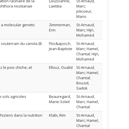
tion racinaire de la
Lioussanne,
St-Arnaud,
phthora nicotianae
Laetitia
Marc;
Jolicoeur,
Mario
 a molecular genetic
Zimmerman,
St-Arnaud,
Erin
Marc; Hijri,
Mohamed
 souterrain du canola (B.
Floc&apos;h,
St-Arnaud,
Jean-Baptiste
Marc; Hamel,
Chantal; Hijri,
Mohamed
 le pois chiche, et
Ellouz, Oualid
St-Arnaud,
Marc; Hamel,
Chantal;
Bouzid,
Sadok
e sols agricoles
Beauregard,
St-Arnaud,
Marie-Soleil
Marc; Hamel,
Chantal
ziens dans la nutrition
Klabi, Rim
St-Arnaud,
Marc; Hamel,
Chantal