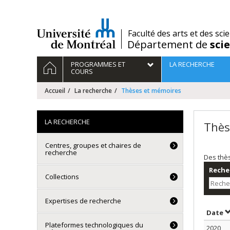
Passer
au
contenu
/
Faculté des arts et des sci
Département de
sci
Navigation
ACCUEIL
PROGRAMMES ET
LA RECHERCHE
principale
COURS
Accueil
La recherche
Thèses et mémoires
LA RECHERCHE
Thès
Centres, groupes et chaires de
recherche
Des thè
Recher
Collections
Expertises de recherche
T
Date
Plateformes technologiques du
2020