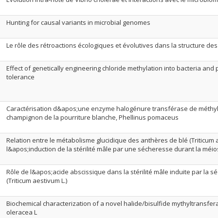
Hunting for causal variants in microbial genomes
Le rôle des rétroactions écologiques et évolutives dans la structure d
Effect of genetically engineering chloride methylation into bacteria and p
tolerance
Caractérisation d&apos;une enzyme halogénure transférase de méthyl
champignon de la pourriture blanche, Phellinus pomaceus
Relation entre le métabolisme glucidique des anthères de blé (Triticum a
l&apos;induction de la stérilité mâle par une sécheresse durant la méi
Rôle de l&apos;acide abscissique dans la stérilité mâle induite par la s
(Triticum aestivum L.)
Biochemical characterization of a novel halide/bisulfide mythyltransfer
oleracea L