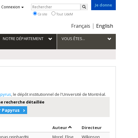
Je donne
Rechercher
Connexion
Rechercher
Ce site
Tout UdeM
Choix
Français
English
de
la
NOTRE DÉPARTEMENT
VOUS ÊTES...
langue
pyrus
, le dépôt institutionnel de l'Université de Montréal.
e recherche détaillée
r Papyrus
Trier par auteur en ordre décrois
par contributeur
Auteur
Directeur
nas reinhardtii
Morel, Elise
Wilkinson,