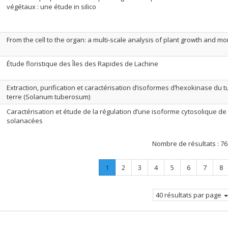
végétaux : une étude in silico
From the cell to the organ: a multi-scale analysis of plant growth and 
Étude floristique des Îles des Rapides de Lachine
Extraction, purification et caractérisation d’isoformes d’hexokinase d
terre (Solanum tuberosum)
Caractérisation et étude de la régulation d’une isoforme cytosolique d
solanacées
Nombre de résultats :
76
Page
.
Page
Page
Page
Page
Page
Page
Pa
1
2
3
4
5
6
7
8
Page
courante.
40 résultats par page