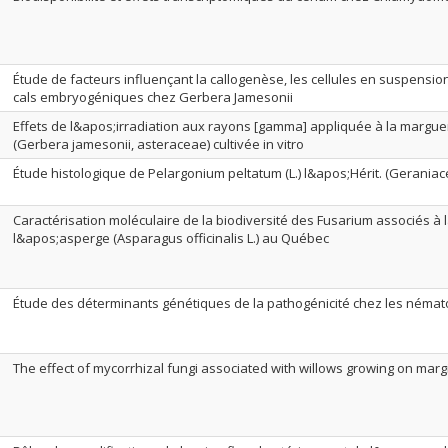
Étude de facteurs influençant la callogenèse, les cellules en suspensio
cals embryogéniques chez Gerbera Jamesonii
Effets de l&apos;irradiation aux rayons [gamma] appliquée à la margue
(Gerbera jamesonii, asteraceae) cultivée in vitro
Étude histologique de Pelargonium peltatum (L.) l&apos;Hérit. (Geraniacea
Caractérisation moléculaire de la biodiversité des Fusarium associés à 
l&apos;asperge (Asparagus officinalis L.) au Québec
Étude des déterminants génétiques de la pathogénicité chez les néma
The effect of mycorrhizal fungi associated with willows growing on margi