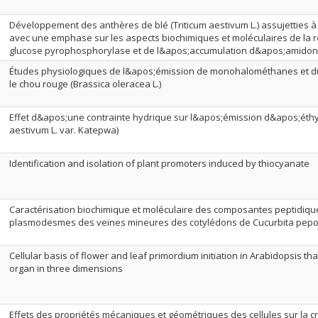
Développement des anthères de blé (Triticum aestivum L.) assujetties à
avec une emphase sur les aspects biochimiques et moléculaires de la r
glucose pyrophosphorylase et de l&apos;accumulation d&apos;amidon
Études physiologiques de l&apos;émission de monohalométhanes et d
le chou rouge (Brassica oleracea L.)
Effet d&apos;une contrainte hydrique sur l&apos;émission d&apos;éthyl
aestivum L. var. Katepwa)
Identification and isolation of plant promoters induced by thiocyanate
Caractérisation biochimique et moléculaire des composantes peptidiqu
plasmodesmes des veines mineures des cotylédons de Cucurbita pep
Cellular basis of flower and leaf primordium initiation in Arabidopsis th
organ in three dimensions
Effets des propriétés mécaniques et géométriques des cellules sur la c