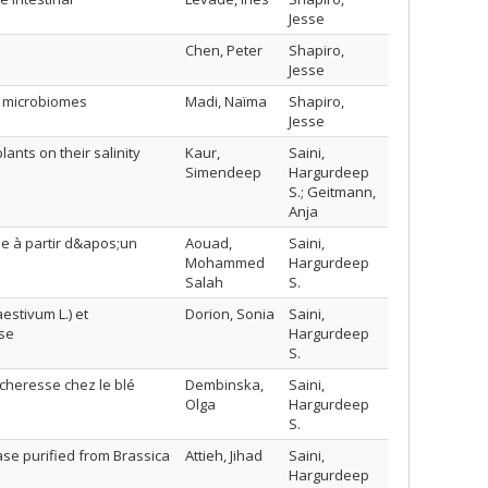
Jesse
Chen, Peter
Shapiro,
Jesse
es microbiomes
Madi, Naïma
Shapiro,
Jesse
lants on their salinity
Kaur,
Saini,
Simendeep
Hargurdeep
S.; Geitmann,
Anja
e à partir d&apos;un
Aouad,
Saini,
Mohammed
Hargurdeep
Salah
S.
estivum L.) et
Dorion, Sonia
Saini,
ose
Hargurdeep
S.
écheresse chez le blé
Dembinska,
Saini,
Olga
Hargurdeep
S.
ase purified from Brassica
Attieh, Jihad
Saini,
Hargurdeep