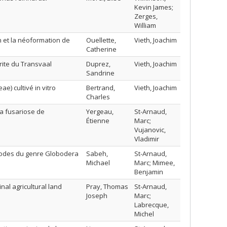
Kevin James;
Zerges,
William
n et la néoformation de
Ouellette,
Vieth, Joachim
Catherine
rite du Transvaal
Duprez,
Vieth, Joachim
Sandrine
e) cultivé in vitro
Bertrand,
Vieth, Joachim
Charles
la fusariose de
Yergeau,
St-Arnaud,
Étienne
Marc;
Vujanovic,
Vladimir
todes du genre Globodera
Sabeh,
St-Arnaud,
Michael
Marc; Mimee,
Benjamin
nal agricultural land
Pray, Thomas
St-Arnaud,
Joseph
Marc;
Labrecque,
Michel