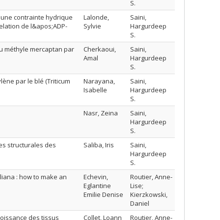
S.
 une contrainte hydrique
Lalonde,
Saini,
elation de l&apos;ADP-
Sylvie
Hargurdeep
S.
u méthyle mercaptan par
Cherkaoui,
Saini,
Amal
Hargurdeep
S.
ène par le blé (Triticum
Narayana,
Saini,
Isabelle
Hargurdeep
S.
Nasr, Zeina
Saini,
Hargurdeep
S.
es structurales des
Saliba, Iris
Saini,
o
Hargurdeep
S.
aliana : how to make an
Echevin,
Routier, Anne-
Eglantine
Lise;
Emilie Denise
Kierzkowski,
Daniel
roissance des tissus
Collet, Loann
Routier, Anne-