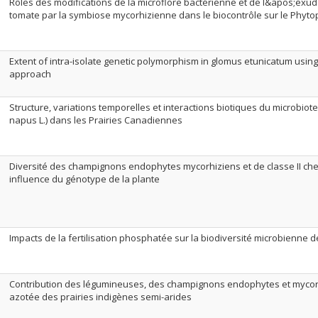
Rôles des modifications de la microflore bactérienne et de l&apos;exuda
tomate par la symbiose mycorhizienne dans le biocontrôle sur le Phyto
Extent of intra-isolate genetic polymorphism in glomus etunicatum using
approach
Structure, variations temporelles et interactions biotiques du microbiote
napus L.) dans les Prairies Canadiennes
Diversité des champignons endophytes mycorhiziens et de classe II chez
influence du génotype de la plante
Impacts de la fertilisation phosphatée sur la biodiversité microbienne d
Contribution des légumineuses, des champignons endophytes et mycorhi
azotée des prairies indigènes semi-arides