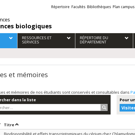
Liens
Répertoire
Facultés
Bibliothèques
Plan campus
externes
ences
ences biologiques
RESSOURCES ET
RÉPERTOIRE DU
SERVICES
DÉPARTEMENT
es et mémoires
ses et mémoires de nos étudiants sont conservés et consultables dans
Pa
cher dans la liste
Pour un
Rechercher…
Visite
rier par date en ordre décroissant
Trier par titre en ordre décroissant
Titre
Biodisponibilité et effets transcriptomiques du cérium chez Chlamydomo