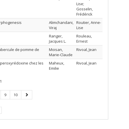
Lise;
Gosselin,
Frédérick
morphogenesis
Alimchandani,
Routier, Anne-
Viraj
Lise
Ranger,
Rouleau,
Jacques L.
Ernest
u tubercule de pomme de
Moisan,
Rivoal, Jean
Marie-Claude
e peroxyrédoxine chez les
Maheux,
Rivoal, Jean
Emilie
1
ge
Page
Page
Page
9
10
suivante