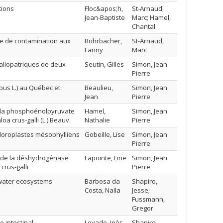
tions
Floc&apos;h,
St-Arnaud,
Jean-Baptiste
Marc; Hamel,
Chantal
te de contamination aux
Rohrbacher,
St-Arnaud,
Fanny
Marc
 allopatriques de deux
Seutin, Gilles
Simon, Jean
Pierre
bus L.) au Québec et
Beaulieu,
Simon, Jean
Jean
Pierre
e la phosphoénolpyruvate
Hamel,
Simon, Jean
a crus-galli (L.) Beauv.
Nathalie
Pierre
chloroplastes mésophylliens
Gobeille, Lise
Simon, Jean
Pierre
té de la déshydrogénase
Lapointe, Line
Simon, Jean
rus-galli
Pierre
hwater ecosystems
Barbosa da
Shapiro,
Costa, Naíla
Jesse;
Fussmann,
Gregor
e intestinal
Levade, Inès
Shapiro,