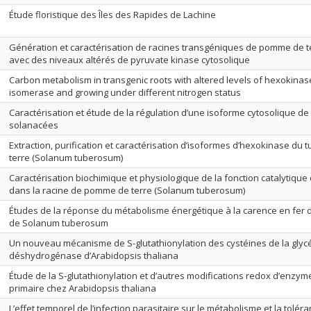
Étude floristique des Îles des Rapides de Lachine
Génération et caractérisation de racines transgéniques de pomme de
avec des niveaux altérés de pyruvate kinase cytosolique
Carbon metabolism in transgenic roots with altered levels of hexokina
isomerase and growing under different nitrogen status
Caractérisation et étude de la régulation d’une isoforme cytosolique d
solanacées
Extraction, purification et caractérisation d’isoformes d’hexokinase d
terre (Solanum tuberosum)
Caractérisation biochimique et physiologique de la fonction catalytiqu
dans la racine de pomme de terre (Solanum tuberosum)
Études de la réponse du métabolisme énergétique à la carence en fer da
de Solanum tuberosum
Un nouveau mécanisme de S-glutathionylation des cystéines de la gly
déshydrogénase d’Arabidopsis thaliana
Étude de la S-glutathionylation et d’autres modifications redox d’enz
primaire chez Arabidopsis thaliana
L’effet temporel de l’infection parasitaire sur le métabolisme et la tolé