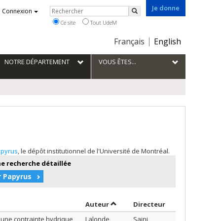
Je donne
Rechercher
Connexion
Rechercher
Ce site
Tout UdeM
Choix
Français
English
de
la
NOTRE DÉPARTEMENT
VOUS ÊTES...
langue
pyrus
, le dépôt institutionnel de l'Université de Montréal.
e recherche détaillée
r Papyrus
Trier par auteur en ordre décroi
par contributeu
Auteur
Directeur
 une contrainte hydrique
Lalonde,
Saini,