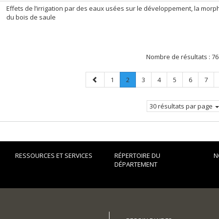
Effets de l’irrigation par des eaux usées sur le développement, la morp
du bois de saule
Nombre de résultats :
76
Page
Page
Page
.
Page
Page
Page
Page
Page
1
2
3
4
5
6
7
précédente
Page
courante.
30 résultats par page
RESSOURCES ET SERVICES
RÉPERTOIRE DU
N
DÉPARTEMENT