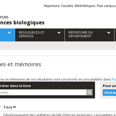
Liens
Répertoire
Facultés
Bibliothèques
Plan campus
externes
ences
ences biologiques
RESSOURCES ET
RÉPERTOIRE DU
SERVICES
DÉPARTEMENT
es et mémoires
ses et mémoires de nos étudiants sont conservés et consultables dans
Pa
cher dans la liste
Pour un
Rechercher…
Visite
rier par date en ordre décroissant
Trier par titre en ordre décroissant
Titre
Développement des anthères de blé (Triticum aestivum L.) assujetties à