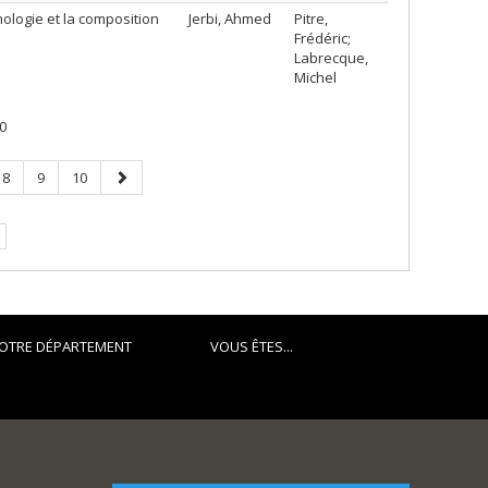
hologie et la composition
Jerbi, Ahmed
Pitre,
Frédéric;
Labrecque,
Michel
0
Page
Page
Page
Page
8
9
10
suivante
OTRE DÉPARTEMENT
VOUS ÊTES...