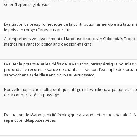
soleil (Lepomis gibbosus)
Évaluation calorespirométrique de la contribution anaérobie au taux 
le poisson rouge (Carassius auratus)
A comprehensive assessment of land-use impacts in Colombia’s Tropical
metrics relevant for policy and decision-making
Évaluer le potentiel et les défis de la variation intraspécifique pour l
profonds de reconnaissance de chants d’oiseaux : l’exemple des bruan
sandwichensis) de l’île Kent, Nouveau-Brunswick
Nouvelle approche multispécifique intégrant les milieux aquatiques et t
de la connectivité du paysage
Évaluation de l&apos;unicité écologique à grande étendue spatiale à 
répartition d&apos;espèces