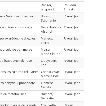
Ranger,
Rouleau,
Jacques L.
Ernest
 terre Solanum tuberosum
Buisson,
Rivoal, Jean
Stéphanie
se and triosephosphate
Sedaghatkish,
Rivoal, Jean
Afsaneh
e peroxyrédoxine chez les
Maheux,
Rivoal, Jean
Emilie
u tubercule de pomme de
Moisan,
Rivoal, Jean
Marie-Claude
e de l&apos;hexokinase
Claeyssen,
Rivoal, Jean
Éric
ns les cultures cellulaires
Canelo Vivar,
Rivoal, Jean
Marcela Paz
céraldéhyde-3-phosphate
Clément,
Rivoal, Jean
Camille
ymes du métabolisme
Dumont,
Rivoal, Jean
Sébastien
rance hypoxique du crapet-
Chauvette,
Regan,