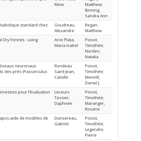
Rémi
Matthew;
Binning,
Sandra Ann
métabolique standard chez
Goudreau,
Regan,
Alexandre
Matthew
 Dry Forests : using
Arce Plata,
Poisot,
Maria Isabel
Timothée;
Norden,
Natalia
es réseaux neuronaux
Rondeau
Poisot,
ts des prés (Passerculus
Saint-Jean,
Timothée;
Camille
Mennill,
Daniel J.
errestres pour l’évaluation
Lecours
Poisot,
Tessier,
Timothée;
Daphnée
Maranger,
Roxane
l&apos;aide de modèles de
Dansereau,
Poisot,
Gabriel
Timothée;
Legendre,
Pierre