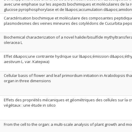
avec une emphase sur les aspects biochimiques et moléculaires de la r
glucose pyrophosphorylase et de l&apos;accumulation d&apos;amidon
Caractérisation biochimique et moléculaire des composantes peptidiqu
plasmodesmes des veines mineures des cotylédons de Cucurbita pep
Biochemical characterization of a novel halide/bisulfide mythyltransfer
oleracea L
Effet d&apos;une contrainte hydrique sur l&apos;émission d&apos;éthyl
aestivum L. var. Katepwa)
Cellular basis of flower and leaf primordium initiation in Arabidopsis th
organ in three dimensions
Effets des propriétés mécaniques et géométriques des cellules sur la c
végétaux : une étude in silico
From the cell to the organ: a multi-scale analysis of plant growth and 