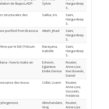
elation de l&apos;ADP-
Sylvie
Hargurdeep
S.
es structurales des
Saliba, Iris
Saini,
o
Hargurdeep
S.
ase purified from Brassica
Attieh, Jihad
Saini,
Hargurdeep
S.
ène par le blé (Triticum
Narayana,
Saini,
Isabelle
Hargurdeep
S.
aliana : how to make an
Echevin,
Routier,
Eglantine
Anne-Lise;
Emilie Denise
Kierzkowski,
Daniel
roissance des tissus
Collet, Loann
Routier,
Anne-Lise;
Gosselin,
Frédérick
morphogenesis
Alimchandani,
Routier,
Viraj
Anne-Lise