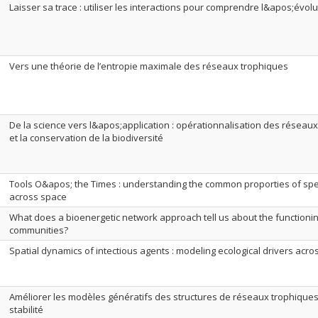
Laisser sa trace : utiliser les interactions pour comprendre l&apos;évolu
Vers une théorie de l’entropie maximale des réseaux trophiques
De la science vers l&apos;application : opérationnalisation des réseaux
et la conservation de la biodiversité
Tools O&apos; the Times : understanding the common proporties of spe
across space
What does a bioenergetic network approach tell us about the functionin
communities?
Spatial dynamics of intectious agents : modeling ecological drivers acro
Améliorer les modèles génératifs des structures de réseaux trophiques
stabilité