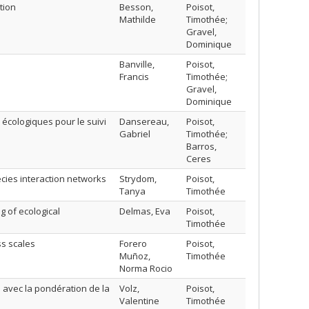
tion
Besson,
Poisot,
Mathilde
Timothée;
Gravel,
Dominique
Banville,
Poisot,
Francis
Timothée;
Gravel,
Dominique
 écologiques pour le suivi
Dansereau,
Poisot,
Gabriel
Timothée;
Barros,
Ceres
cies interaction networks
Strydom,
Poisot,
Tanya
Timothée
g of ecological
Delmas, Eva
Poisot,
Timothée
ss scales
Forero
Poisot,
Muñoz,
Timothée
Norma Rocio
 avec la pondération de la
Volz,
Poisot,
Valentine
Timothée