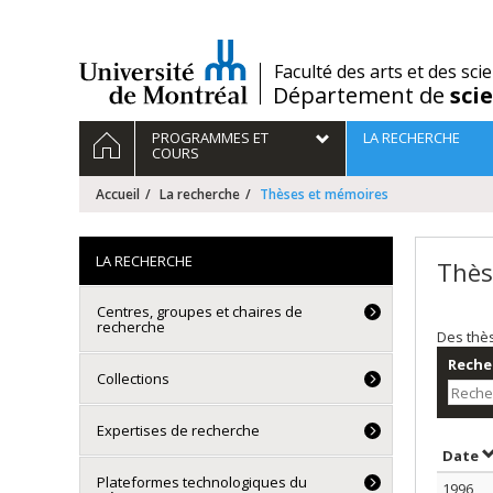
Passer
au
contenu
/
Faculté des arts et des sci
Département de
sci
Navigation
ACCUEIL
PROGRAMMES ET
LA RECHERCHE
principale
COURS
Accueil
La recherche
Thèses et mémoires
LA RECHERCHE
Thès
Centres, groupes et chaires de
recherche
Des thè
Recher
Collections
Expertises de recherche
T
Date
Plateformes technologiques du
1996