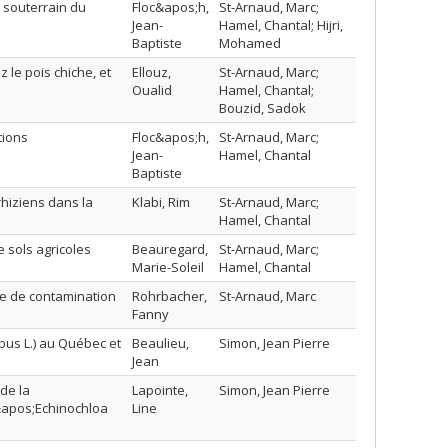
e souterrain du
Floc&apos;h,
St-Arnaud, Marc;
Jean-
Hamel, Chantal; Hijri,
Baptiste
Mohamed
 le pois chiche, et
Ellouz,
St-Arnaud, Marc;
Oualid
Hamel, Chantal;
Bouzid, Sadok
tions
Floc&apos;h,
St-Arnaud, Marc;
Jean-
Hamel, Chantal
Baptiste
hiziens dans la
Klabi, Rim
St-Arnaud, Marc;
Hamel, Chantal
e sols agricoles
Beauregard,
St-Arnaud, Marc;
Marie-Soleil
Hamel, Chantal
te de contamination
Rohrbacher,
St-Arnaud, Marc
Fanny
bus L.) au Québec et
Beaulieu,
Simon, Jean Pierre
Jean
 de la
Lapointe,
Simon, Jean Pierre
apos;Echinochloa
Line