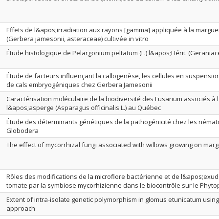
Effets de l&apos;irradiation aux rayons [gamma] appliquée à la margue
(Gerbera jamesonii, asteraceae) cultivée in vitro
Étude histologique de Pelargonium peltatum (L.) l&apos;Hérit. (Geraniacea
Étude de facteurs influençant la callogenèse, les cellules en suspensio
de cals embryogéniques chez Gerbera Jamesonii
Caractérisation moléculaire de la biodiversité des Fusarium associés à 
l&apos;asperge (Asparagus officinalis L.) au Québec
Étude des déterminants génétiques de la pathogénicité chez les néma
Globodera
The effect of mycorrhizal fungi associated with willows growing on margi
Rôles des modifications de la microflore bactérienne et de l&apos;exuda
tomate par la symbiose mycorhizienne dans le biocontrôle sur le Phyto
Extent of intra-isolate genetic polymorphism in glomus etunicatum using
approach