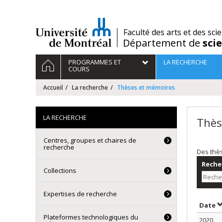
Passer
au
contenu
/
Faculté des arts et des sci
Département de
sci
Navigation
ACCUEIL
PROGRAMMES ET
LA RECHERCHE
principale
COURS
Accueil
La recherche
Thèses et mémoires
LA RECHERCHE
Thès
Centres, groupes et chaires de
recherche
Des thè
Recher
Collections
Expertises de recherche
T
Date
Plateformes technologiques du
2020