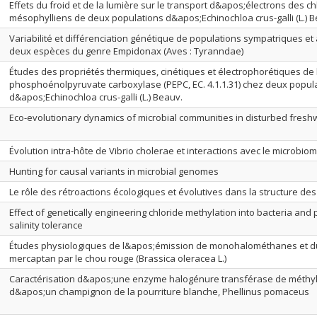
Effets du froid et de la lumière sur le transport d&apos;électrons des c
mésophylliens de deux populations d&apos;Echinochloa crus-galli (L.) B
Variabilité et différenciation génétique de populations sympatriques et
deux espèces du genre Empidonax (Aves : Tyranndae)
Études des propriétés thermiques, cinétiques et électrophorétiques de 
phosphoénolpyruvate carboxylase (PEPC, EC. 4.1.1.31) chez deux popul
d&apos;Echinochloa crus-galli (L.) Beauv.
Eco-evolutionary dynamics of microbial communities in disturbed fres
Évolution intra-hôte de Vibrio cholerae et interactions avec le microbiom
Hunting for causal variants in microbial genomes
Le rôle des rétroactions écologiques et évolutives dans la structure d
Effect of genetically engineering chloride methylation into bacteria and 
salinity tolerance
Études physiologiques de l&apos;émission de monohalométhanes et d
mercaptan par le chou rouge (Brassica oleracea L.)
Caractérisation d&apos;une enzyme halogénure transférase de méthyle
d&apos;un champignon de la pourriture blanche, Phellinus pomaceus