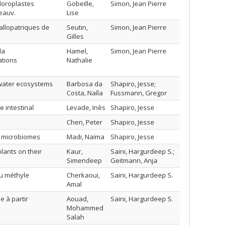
hloroplastes
Gobeille,
Simon, Jean Pierre
eauv.
Lise
 allopatriques de
Seutin,
Simon, Jean Pierre
Gilles
la
Hamel,
Simon, Jean Pierre
ations
Nathalie
hwater ecosystems
Barbosa da
Shapiro, Jesse;
Costa, Naíla
Fussmann, Gregor
e intestinal
Levade, Inès
Shapiro, Jesse
Chen, Peter
Shapiro, Jesse
es microbiomes
Madi, Naïma
Shapiro, Jesse
plants on their
Kaur,
Saini, Hargurdeep S.;
Simendeep
Geitmann, Anja
u méthyle
Cherkaoui,
Saini, Hargurdeep S.
Amal
 à partir
Aouad,
Saini, Hargurdeep S.
Mohammed
Salah