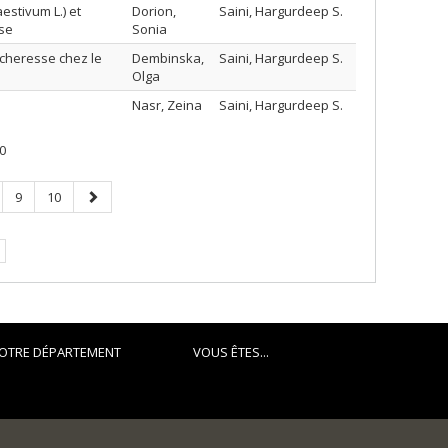
estivum L.) et
Dorion,
Saini, Hargurdeep S.
ose
Sonia
écheresse chez le
Dembinska,
Saini, Hargurdeep S.
Olga
Nasr, Zeina
Saini, Hargurdeep S.
0
ge
Page
Page
Page
9
10
suivante
OTRE DÉPARTEMENT
VOUS ÊTES...