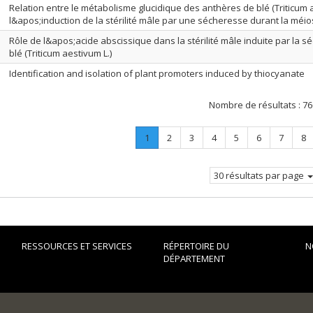
Relation entre le métabolisme glucidique des anthères de blé (Triticum a
l&apos;induction de la stérilité mâle par une sécheresse durant la méi
Rôle de l&apos;acide abscissique dans la stérilité mâle induite par la s
blé (Triticum aestivum L.)
Identification and isolation of plant promoters induced by thiocyanate
Nombre de résultats :
76
Page
.
Page
Page
Page
Page
Page
Page
Pa
1
2
3
4
5
6
7
8
Page
courante.
30 résultats par page
RESSOURCES ET SERVICES
RÉPERTOIRE DU
N
DÉPARTEMENT