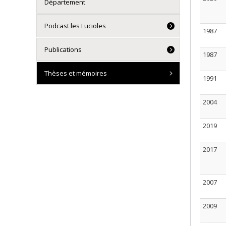
Département
Podcast les Lucioles
1987
Publications
1987
Thèses et mémoires
1991
2004
2019
2017
2007
2009