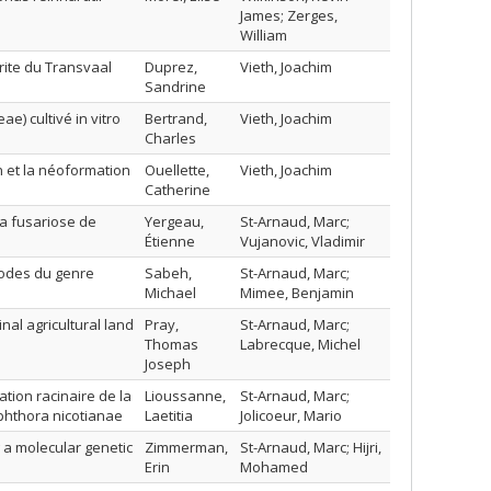
James; Zerges,
William
rite du Transvaal
Duprez,
Vieth, Joachim
Sandrine
e) cultivé in vitro
Bertrand,
Vieth, Joachim
Charles
n et la néoformation
Ouellette,
Vieth, Joachim
Catherine
la fusariose de
Yergeau,
St-Arnaud, Marc;
Étienne
Vujanovic, Vladimir
todes du genre
Sabeh,
St-Arnaud, Marc;
Michael
Mimee, Benjamin
nal agricultural land
Pray,
St-Arnaud, Marc;
Thomas
Labrecque, Michel
Joseph
tion racinaire de la
Lioussanne,
St-Arnaud, Marc;
phthora nicotianae
Laetitia
Jolicoeur, Mario
 a molecular genetic
Zimmerman,
St-Arnaud, Marc; Hijri,
Erin
Mohamed