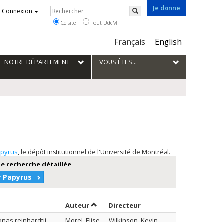
Je donne
Rechercher
Connexion
Rechercher
Ce site
Tout UdeM
Choix
Français
English
de
la
NOTRE DÉPARTEMENT
VOUS ÊTES...
langue
pyrus
, le dépôt institutionnel de l'Université de Montréal.
e recherche détaillée
r Papyrus
Trier par auteur en ordre décroissant
par contributeur en or
Auteur
Directeur
nas reinhardtii
Morel, Elise
Wilkinson, Kevin