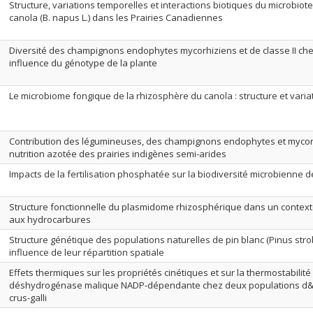
Structure, variations temporelles et interactions biotiques du microbiot
canola (B. napus L.) dans les Prairies Canadiennes
Diversité des champignons endophytes mycorhiziens et de classe II chez
influence du génotype de la plante
Le microbiome fongique de la rhizosphère du canola : structure et varia
Contribution des légumineuses, des champignons endophytes et mycor
nutrition azotée des prairies indigènes semi-arides
Impacts de la fertilisation phosphatée sur la biodiversité microbienne d
Structure fonctionnelle du plasmidome rhizosphérique dans un contex
aux hydrocarbures
Structure génétique des populations naturelles de pin blanc (Pinus stro
influence de leur répartition spatiale
Effets thermiques sur les propriétés cinétiques et sur la thermostabilité
déshydrogénase malique NADP-dépendante chez deux populations d&
crus-galli