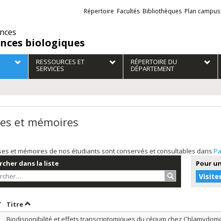
Liens
Répertoire
Facultés
Bibliothèques
Plan campus
externes
ences
ences biologiques
RESSOURCES ET
RÉPERTOIRE DU
SERVICES
DÉPARTEMENT
es et mémoires
ses et mémoires de nos étudiants sont conservés et consultables dans
Pa
cher dans la liste
Pour un
Rechercher…
Visite
rier par date en ordre décroissant
Trier par titre en ordre décroissant
Titre
Biodisponibilité et effets transcriptomiques du cérium chez Chlamydomo