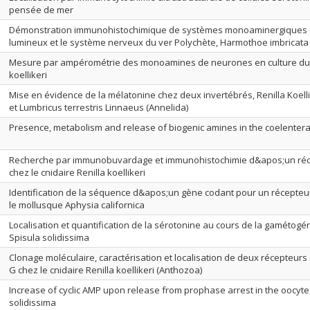
pensée de mer
Démonstration immunohistochimique de systèmes monoaminergiques d
lumineux et le système nerveux du ver Polychète, Harmothoe imbricata
Mesure par ampérométrie des monoamines de neurones en culture du c
koellikeri
Mise en évidence de la mélatonine chez deux invertébrés, Renilla Koellik
et Lumbricus terrestris Linnaeus (Annelida)
Presence, metabolism and release of biogenic amines in the coelenterate
Recherche par immunobuvardage et immunohistochimie d&apos;un réc
chez le cnidaire Renilla koellikeri
Identification de la séquence d&apos;un gène codant pour un récepteur
le mollusque Aphysia californica
Localisation et quantification de la sérotonine au cours de la gamétogé
Spisula solidissima
Clonage moléculaire, caractérisation et localisation de deux récepteurs
G chez le cnidaire Renilla koellikeri (Anthozoa)
Increase of cyclic AMP upon release from prophase arrest in the oocytes
solidissima