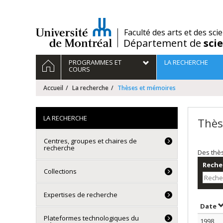
Passer
au
contenu
/
Faculté des arts et des sci
Département de
sci
Navigation
ACCUEIL
PROGRAMMES ET
LA RECHERCHE
principale
COURS
Accueil
La recherche
Thèses et mémoires
LA RECHERCHE
Thès
Centres, groupes et chaires de
recherche
Des thè
Recher
Collections
Expertises de recherche
T
Date
Plateformes technologiques du
1998