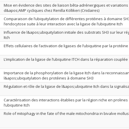
Mise en évidence des sites de liaison bêta-adrénergiques et variations
d&apos;AMP cycliques chez Renilla Köllikeri (Cnidaires)
Comparaison de l’ubiquitylation de différentes protéines à domaine S
l’endocytose suite à leur interaction avec la ligase de l’ubiquitine Itch
Influence de l&apos;ubiquitylation initiale des substrats SH3 sur leur rég
Itch
Effets cellulaires de l’activation de ligases de l’ubiquitine par la protéin
L’implication de la ligase de l’ubiquitine ITCH dans la réparation couplée 
Importance de la phosphorylation de la ligase Itch dans la reconnaissa
l&apos;ubiquitylation des protéines à domaine SH3
Régulation et rôle de la ligase de l&apos;ubiquitine Itch dans la signalisa
Caractérisation des interactions établies par la région riche en prolines 
l’ubiquitine Itch
Role of mitophagy in the fate of the male mitochondria in bivalve mollus