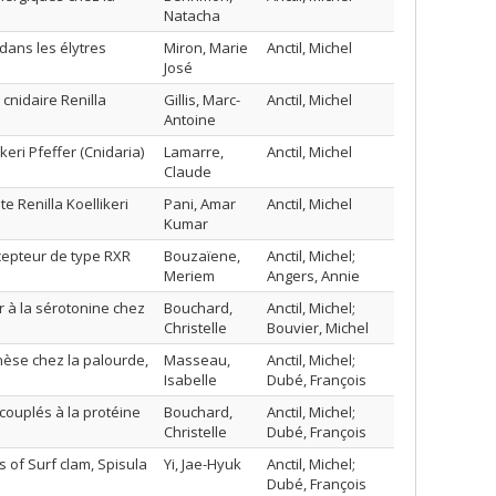
Natacha
ans les élytres
Miron, Marie
Anctil, Michel
José
nidaire Renilla
Gillis, Marc-
Anctil, Michel
Antoine
eri Pfeffer (Cnidaria)
Lamarre,
Anctil, Michel
Claude
 Renilla Koellikeri
Pani, Amar
Anctil, Michel
Kumar
epteur de type RXR
Bouzaïene,
Anctil, Michel;
Meriem
Angers, Annie
 à la sérotonine chez
Bouchard,
Anctil, Michel;
Christelle
Bouvier, Michel
nèse chez la palourde,
Masseau,
Anctil, Michel;
Isabelle
Dubé, François
 couplés à la protéine
Bouchard,
Anctil, Michel;
Christelle
Dubé, François
 of Surf clam, Spisula
Yi, Jae-Hyuk
Anctil, Michel;
Dubé, François