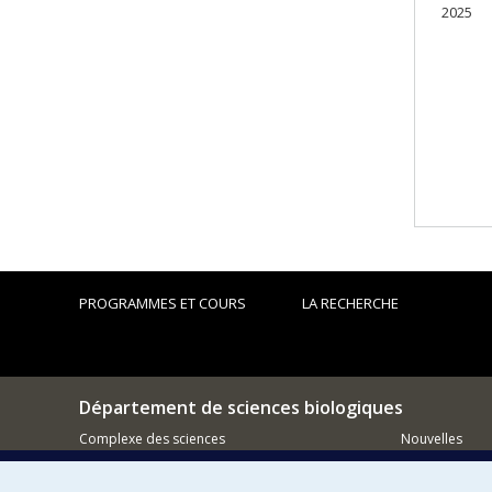
2025
PROGRAMMES ET COURS
LA RECHERCHE
Département de sciences biologiques
Complexe des sciences
Nouvelles
1375 Avenue Thérèse-Lavoie-Roux
Activités
Montréal (Québec)