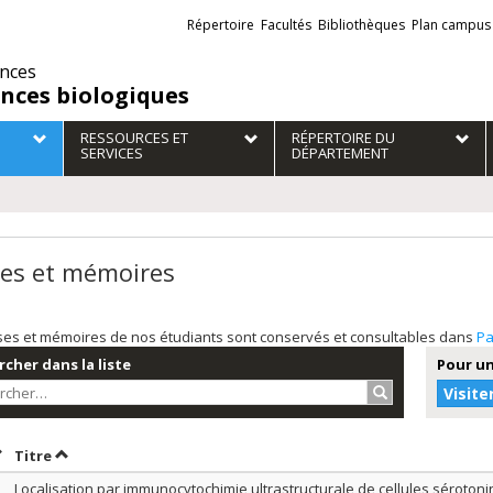
Liens
Répertoire
Facultés
Bibliothèques
Plan campus
externes
ences
ences biologiques
RESSOURCES ET
RÉPERTOIRE DU
SERVICES
DÉPARTEMENT
es et mémoires
ses et mémoires de nos étudiants sont conservés et consultables dans
Pa
cher dans la liste
Pour un
Rechercher…
Visite
rier par date en ordre croissant
Trier par titre en ordre croissant
Titre
Localisation par immunocytochimie ultrastructurale de cellules sérotoni