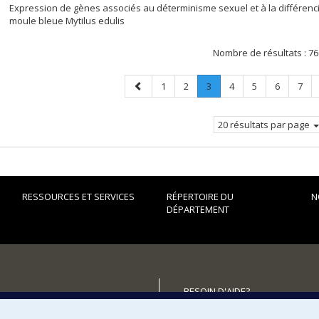
Expression de gènes associés au déterminisme sexuel et à la différenci
moule bleue Mytilus edulis
Nombre de résultats :
76
Page
Page
Page
Page
.
Page
Page
Page
Page
1
2
3
4
5
6
7
précédente
Page
courante.
20 résultats par page
RESSOURCES ET SERVICES
RÉPERTOIRE DU
N
DÉPARTEMENT
BESOIN D'AIDE?
Plan du site