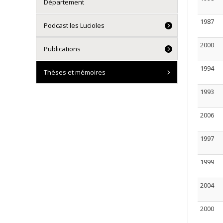
Département
1987
Podcast les Lucioles
2000
Publications
1994
Thèses et mémoires
1993
2006
1997
1999
2004
2000