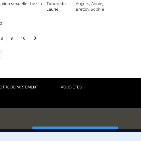
ation sexuelle chez la
Touchette,
Angers, Annie;
Laurie
Breton, Sophie
0
Page
Page
Page
Page
8
9
10
suivante
OTRE DÉPARTEMENT
VOUS ÊTES...
FACULTÉ DES ARTS ET DES SCIENCES