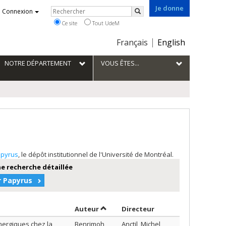
Je donne
Rechercher
Connexion
Rechercher
Ce site
Tout UdeM
Choix
Français
English
de
la
NOTRE DÉPARTEMENT
VOUS ÊTES...
langue
pyrus
, le dépôt institutionnel de l'Université de Montréal.
e recherche détaillée
r Papyrus
Trier par auteur en ordre croissant
par contributeur en 
Auteur
Directeur
nergiques chez la
Benrimoh,
Anctil, Michel