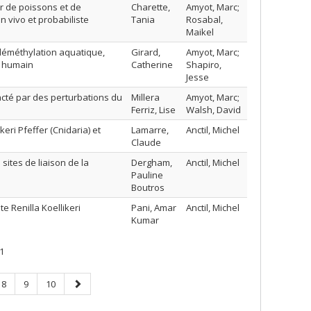
r de poissons et de
Charette,
Amyot, Marc;
n vivo et probabiliste
Tania
Rosabal,
Maikel
déméthylation aquatique,
Girard,
Amyot, Marc;
al humain
Catherine
Shapiro,
Jesse
acté par des perturbations du
Millera
Amyot, Marc;
Ferriz, Lise
Walsh, David
eri Pfeffer (Cnidaria) et
Lamarre,
Anctil, Michel
Claude
sites de liaison de la
Dergham,
Anctil, Michel
Pauline
Boutros
 Renilla Koellikeri
Pani, Amar
Anctil, Michel
Kumar
1
Page
Page
Page
Page
8
9
10
suivante