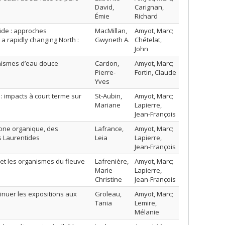
David,
Carignan,
Émie
Richard
ide : approches
MacMillan,
Amyot, Marc;
 a rapidly changing North :
Gwyneth A.
Chételat,
John
ganismes d’eau douce
Cardon,
Amyot, Marc;
Pierre-
Fortin, Claude
Yves
: impacts à court terme sur
St-Aubin,
Amyot, Marc;
Mariane
Lapierre,
Jean-François
bone organique, des
Lafrance,
Amyot, Marc;
es Laurentides
Leia
Lapierre,
Jean-François
et les organismes du fleuve
Lafrenière,
Amyot, Marc;
Marie-
Lapierre,
Christine
Jean-François
minuer les expositions aux
Groleau,
Amyot, Marc;
Tania
Lemire,
Mélanie