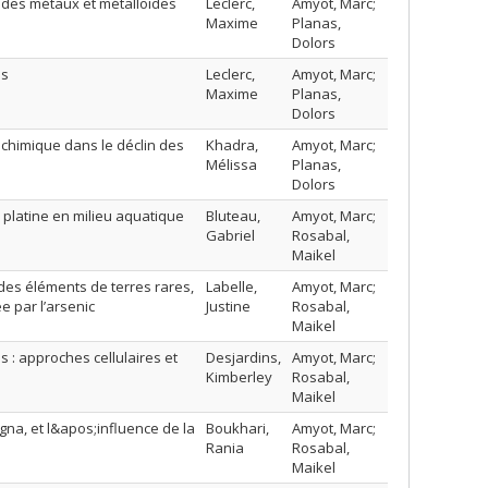
e des métaux et métalloïdes
Leclerc,
Amyot, Marc;
Maxime
Planas,
Dolors
es
Leclerc,
Amyot, Marc;
Maxime
Planas,
Dolors
 chimique dans le déclin des
Khadra,
Amyot, Marc;
Mélissa
Planas,
Dolors
 platine en milieu aquatique
Bluteau,
Amyot, Marc;
Gabriel
Rosabal,
Maikel
des éléments de terres rares,
Labelle,
Amyot, Marc;
 par l’arsenic
Justine
Rosabal,
Maikel
: approches cellulaires et
Desjardins,
Amyot, Marc;
Kimberley
Rosabal,
Maikel
na, et l&apos;influence de la
Boukhari,
Amyot, Marc;
Rania
Rosabal,
Maikel