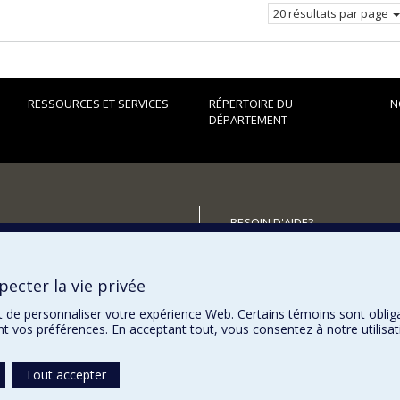
20 résultats par page
RESSOURCES ET SERVICES
RÉPERTOIRE DU
N
DÉPARTEMENT
BESOIN D'AIDE?
Plan du site
utenir le Département?
Signaler une erreur
ecter la vie privée
Accessibilité
t de personnaliser votre expérience Web. Certains témoins sont oblig
ent vos préférences. En acceptant tout, vous consentez à notre utili
Tout accepter