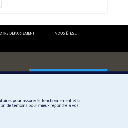
OTRE DÉPARTEMENT
VOUS ÊTES...
FACULTÉ DES ARTS ET DES SCIENCES
Nos départements et écoles
Nos centres d'études
atoires pour assurer le fonctionnement et la
Nos programmes et cours
sation de témoins pour mieux répondre à vos