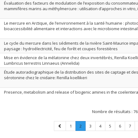
Évaluation des facteurs de modulation de l’exposition du consommateu
mammifères marins au méthylmercure : utilisation d’approches in vitro, i
Le mercure en Arctique, de l’environnement à la santé humaine : photo
bioaccessibilité alimentaire et interactions avec le microbiome intestin
Le cycle du mercure dans les sédiments de la rivière Saint-Maurice imp
paysage : hydroélectricité, feu de forêt et coupes forestières
Mise en évidence de la mélatonine chez deux invertébrés, Renilla Koellik
Lumbricus terrestris Linnaeus (Annelida)
Étude autoradiographique de la distribution des sites de captage et des 
sérotonine chez le cnidaire: Renilla koellikeri
Presence, metabolism and release of biogenic amines in the coelenterate
Nombre de résultats :
76
Page
Page
Page
.
Page
Page
Page
Page
Page
1
2
3
4
5
6
7
précédente
Page
courante.