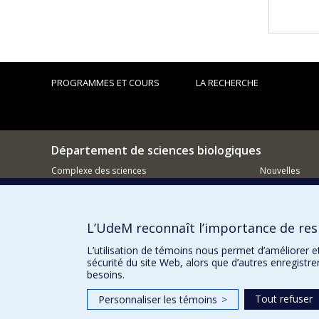
PROGRAMMES ET COURS
LA RECHERCHE
Département de sciences biologiques
Complexe des sciences
Nouvelles
1375 Avenue Thérèse-Lavoie-Roux
Activités
Montréal (Québec)
H2V 0B3
Comment so
L’UdeM reconnaît l’importance de resp
514-343-6111 poste 14745
Courriel
L’utilisation de témoins nous permet d’améliorer e
sécurité du site Web, alors que d’autres enregistr
besoins.
Tout refuser
Personnaliser les témoins
>