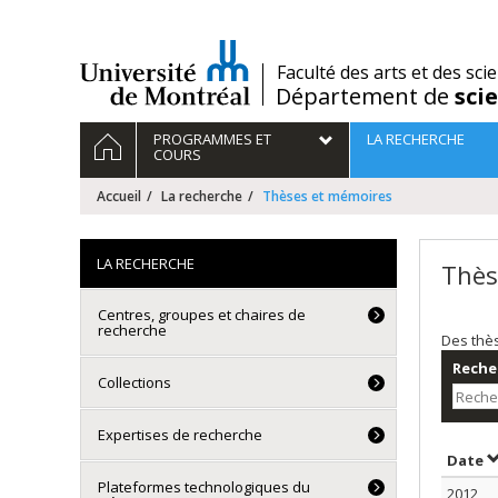
Passer
au
contenu
/
Faculté des arts et des sci
Département de
sci
Navigation
ACCUEIL
PROGRAMMES ET
LA RECHERCHE
principale
COURS
Accueil
La recherche
Thèses et mémoires
LA RECHERCHE
Thès
Centres, groupes et chaires de
recherche
Des thè
Recher
Collections
Expertises de recherche
T
Date
Plateformes technologiques du
2012