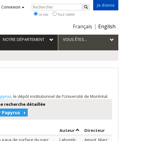
Je donne
Rechercher
Connexion
Rechercher
Ce site
Tout UdeM
Choix
Français
English
de
la
NOTRE DÉPARTEMENT
VOUS ÊTES...
langue
pyrus
, le dépôt institutionnel de l'Université de Montréal.
e recherche détaillée
r Papyrus
Trier par auteur en ordre croi
par contributeur
Auteur
Directeur
es eaux de surface du parc
Labonté-
Amyot, Marc;