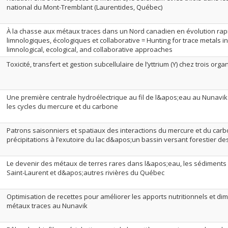
national du Mont-Tremblant (Laurentides, Québec)
À la chasse aux métaux traces dans un Nord canadien en évolution rap
limnologiques, écologiques et collaborative = Hunting for trace metals in
limnological, ecological, and collaborative approaches
Toxicité, transfert et gestion subcellulaire de l’yttrium (Y) chez trois or
Une première centrale hydroélectrique au fil de l&apos;eau au Nunavik 
les cycles du mercure et du carbone
Patrons saisonniers et spatiaux des interactions du mercure et du car
précipitations à l’exutoire du lac d&apos;un bassin versant forestier d
Le devenir des métaux de terres rares dans l&apos;eau, les sédiments 
Saint-Laurent et d&apos;autres rivières du Québec
Optimisation de recettes pour améliorer les apports nutritionnels et di
métaux traces au Nunavik