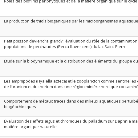
Rôles des biofilms périphytiques et de la matière organique sur le cycl
La production de thiols biogéniques par les microorganismes aquatiqu
Petit poisson deviendra grand? : évaluation du rôle de la contamination
populations de perchaudes (Perca flavescens) du lac Saint-Pierre
Étude sur la biodynamique et la distribution des éléments du groupe du
Les amphipodes (Hyalella azteca) et le zooplancton comme sentinelles 
de l’uranium et du thorium dans une région minière nordique contaminée
Comportement de métaux traces dans des milieux aquatiques perturbés 
biogéochimiques
Évaluation des effets aigus et chroniques du palladium sur Daphnia mag
matière organique naturelle