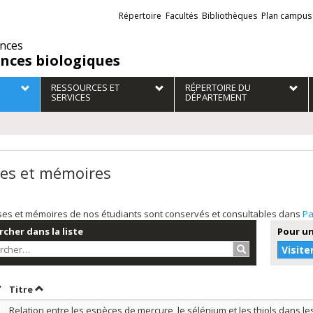
Liens
Répertoire
Facultés
Bibliothèques
Plan campus
externes
ences
ences biologiques
RESSOURCES ET
RÉPERTOIRE DU
SERVICES
DÉPARTEMENT
es et mémoires
ses et mémoires de nos étudiants sont conservés et consultables dans
Pa
cher dans la liste
Pour un
Rechercher…
Visite
rier par date en ordre croissant
Trier par titre en ordre croissant
Titre
Relation entre les espèces de mercure, le sélénium et les thiols dans l