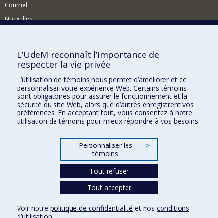
Courriel
Nouvelles
Activités
Comment soutenir le Département?
L’UdeM reconnaît l’importance de
respecter la vie privée
BESOIN D'AIDE?
L’utilisation de témoins nous permet d’améliorer et de
Plan du site
personnaliser votre expérience Web. Certains témoins
Signaler une erreur
sont obligatoires pour assurer le fonctionnement et la
sécurité du site Web, alors que d’autres enregistrent vos
Accessibilité
préférences. En acceptant tout, vous consentez à notre
utilisation de témoins pour mieux répondre à vos besoins.
FACULTÉ DES ARTS ET DES SCIENCES
Nos départements et écoles
Personnaliser les
>
témoins
Nos centres d'études
Tout refuser
Nos programmes et cours
Tout accepter
Confidentialité
Voir notre
politique de confidentialité
et nos
conditions
Conditions d’utilisation
d’utilisation
.