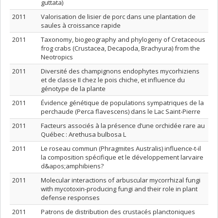
guttata)
2011
Valorisation de lisier de porc dans une plantation de
saules à croissance rapide
2011
Taxonomy, biogeography and phylogeny of Cretaceous
frog crabs (Crustacea, Decapoda, Brachyura) from the
Neotropics
2011
Diversité des champignons endophytes mycorhiziens
et de classe II chez le pois chiche, et influence du
génotype de la plante
2011
Évidence génétique de populations sympatriques de la
perchaude (Perca flavescens) dans le Lac Saint-Pierre
2011
Facteurs associés à la présence d’une orchidée rare au
Québec : Arethusa bulbosa L
2011
Le roseau commun (Phragmites Australis) influence-t-il
la composition spécifique et le développement larvaire
d&apos;amphibiens?
2011
Molecular interactions of arbuscular mycorrhizal fungi
with mycotoxin-producing fungi and their role in plant
defense responses
2011
Patrons de distribution des crustacés planctoniques