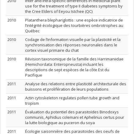
2010
Inter and intra-specific differences in medicinal plant
use for the treatment of type II diabetes symptoms by
the Cree Elders of Eeyou Istchee (QC)
2010
Platanthera blephariglottis : une espèce indicatrice de
l’intégrité écologique des tourbières ombrotrophes au
Québec
2010
Codage de l’information visuelle par la plasticité et la
synchronisation des réponses neuronales dans le
cortex visuel primaire du chat
2010
Révision taxonomique de la famille des Harrimaniidae
(Hemichordata: Enteropneusta) incluant les
descriptions de sept espèces de la côte Est du
Pacifique
2011
Analyse des relations entre plasticité architecturale des
buissons et prolifération de leurs populations
2011
Actin cytoskeleton regulates pollen tube growth and
tropism
2011
Évaluation du potentiel des parasitoïdes Binodoxys
communis, Aphidius colemani et Aphelinus certus pour
la lutte biologique au puceron du soya
2011
Écologie saisonnière des parasitoïdes des oeufs de