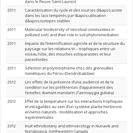
dans le fleuve Saint-Laurent
2011
Caractérisation du cycle et des sources d&apos;azote
dans les lacs tempérés par l&apos;utilisation
d&apos;isotopes stables
2011
Molecular biodiversity of microbial communities in
polluted soils and their role in soil phytoremediation
2011
Impacts de l’intensification agricole et de la structure du
paysage sur les relations tri – trophiques entre un
oiseau hôte, des mouches ectoparasites et leur
parasitoïdes
2011
Sélection et polymorphisme chez des grenouilles
mimétiques du Pérou (Dendrobatidae)
2012
Les effets de la présence d’une audience et de la
condition sur les préférences d’appariement des
femelles diamant mandarin (Taeniopygia guttata)
2012
Effet de la température sur les interactions trophiques
et intraguildes au sein d’un système plante-herbivore-
ennemis naturels : modélisation et approches
expérimentales
2012
Inuit ethnobotany and ethnoecology in Nunavik and
Nunatsiavut, northeastern Canada