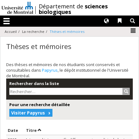
Passer
/
Département de
sciences
au
biologiques
contenu
Langues
Liens 
R
Menu
N
Accueil
La recherche
Thèses et mémoires
Thèses et mémoires
Des thèses et mémoires de nos étudiants sont conservés et
consultables dans
Papyrus
, le dépôt institutionnel de l'Université
de Montréal.
Rechercher dans la liste
Recher
Pour une recherche détaillée
Visiter Papyrus
Trier par date en ordre décroissant
Trier par titre en ordre décroissant
Date
Titre