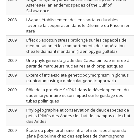
Astereae) : an endemic species of the Gulf of
St.Lawrence
2008
L&apos;établissement de liens sociaux durables
favorise la coopération dans le Dilemme du Prisonnier
itéré
2009
Effet d&apos;un stress prolongé sur les capacités de
mémorisation et les comportements de coopération
chez le diamant mandarin (Taeniopygia guttata)
2009
Une phylogénie du grade des Caesalpinieae inférée à
partir de marqueurs nucléaires et chloroplastiques
2009
Extent of intra-isolate genetic polymorphism in glomus
etunicatum using a molecular genetic approach
2009
Rôle de la protéine ScFRK1 dans le développement du
sac embryonnaire et son impact sur le guidage des
tubes polliniques
2009
Phylogéographie et conservation de deux espèces de
petits félidés des Andes : le chat des pampas et le chat
des Andes
2009
Étude du polymorphisme intra- et inter-spécifique du
gène β-tubuline chez des espèces de champignons