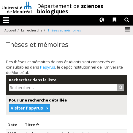
Passer
/
Département de
sciences
au
biologiques
contenu
Langues
Liens 
R
Menu
N
Accueil
La recherche
Thèses et mémoires
Thèses et mémoires
Des thèses et mémoires de nos étudiants sont conservés et
consultables dans
Papyrus
, le dépôt institutionnel de l'Université
de Montréal.
Rechercher dans la liste
Recher
Pour une recherche détaillée
Visiter Papyrus
Trier par date en ordre décroissant
Trier par titre en ordre décroissant
Date
Titre