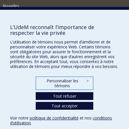
Nouvelles
Activités
Comment soutenir le Département?
L’UdeM reconnaît l’importance de
respecter la vie privée
BESOIN D'AIDE?
L’utilisation de témoins nous permet d’améliorer et de
Plan du site
personnaliser votre expérience Web. Certains témoins
Signaler une erreur
sont obligatoires pour assurer le fonctionnement et la
sécurité du site Web, alors que d’autres enregistrent vos
Accessibilité
préférences. En acceptant tout, vous consentez à notre
utilisation de témoins pour mieux répondre à vos besoins.
FACULTÉ DES ARTS ET DES SCIENCES
Nos départements et écoles
Personnaliser les
>
témoins
Nos centres d'études
Tout refuser
Nos programmes et cours
Tout accepter
Confidentialité
Voir notre
politique de confidentialité
et nos
conditions
Conditions d’utilisation
d’utilisation
.
Paramètres des témoins