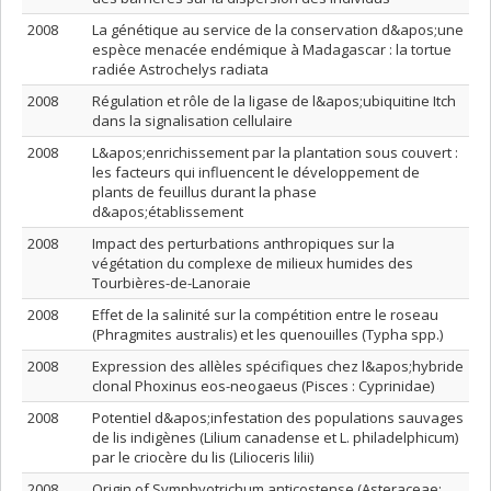
2008
La génétique au service de la conservation d&apos;une
espèce menacée endémique à Madagascar : la tortue
radiée Astrochelys radiata
2008
Régulation et rôle de la ligase de l&apos;ubiquitine Itch
dans la signalisation cellulaire
2008
L&apos;enrichissement par la plantation sous couvert :
les facteurs qui influencent le développement de
plants de feuillus durant la phase
d&apos;établissement
2008
Impact des perturbations anthropiques sur la
végétation du complexe de milieux humides des
Tourbières-de-Lanoraie
2008
Effet de la salinité sur la compétition entre le roseau
(Phragmites australis) et les quenouilles (Typha spp.)
2008
Expression des allèles spécifiques chez l&apos;hybride
clonal Phoxinus eos-neogaeus (Pisces : Cyprinidae)
2008
Potentiel d&apos;infestation des populations sauvages
de lis indigènes (Lilium canadense et L. philadelphicum)
par le criocère du lis (Lilioceris lilii)
2008
Origin of Symphyotrichum anticostense (Asteraceae: