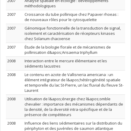
2007
Analyse spatiale en écologie : développements
méthodologiques
2007
Croissance du tube pollinique chez Papaver rhoeas :
de nouveaux rôles pour le cytosquelette
2007
Génomique fonctionnelle de la transduction de signal,
isolement et caractérisation de récepteurs kinases
chez Solanum chacoense
2007
Étude de la biologie florale et de mécanismes de
pollinisation d&apos;Arisaema triphyllum
2008
Interaction entre le mercure élémentaire et les
sédiments lacustres
2008
Le contenu en azote de Vallisneria americana : un
élément intégrateur de l&apos;hétérogénéité spatiale
et temporelle du lac St-Pierre, un lac fluvial du fleuve St-
Laurent
2008
Utilisation de l&apos;énergie chez l&apos;omble
chevalier : importance des mécanismes dépendants de
la densité, de la diversité intra-spécifique et de la
présence de compétiteurs
2008
Influence des liens sédimentaires sur la distribution du
périphyton et des juvéniles de saumon atlantique