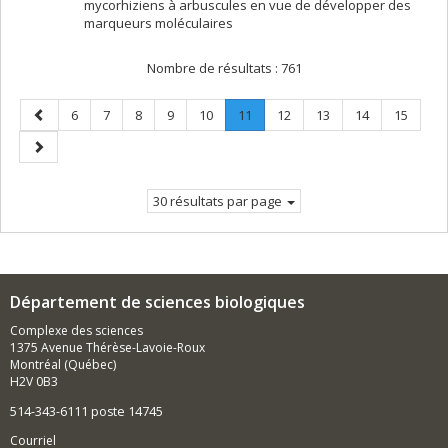
mycorhiziens à arbuscules en vue de développer des
marqueurs moléculaires
Nombre de résultats :
761
Page
Page
Page
Page
Page
Page
Page
.
Page
Page
Page
Page
6
7
8
9
10
11
12
13
14
15
précédente
Page
Page
courante.
suivante
30 résultats par page
Département de sciences biologiques
Complexe des sciences
1375 Avenue Thérèse-Lavoie-Roux
Montréal (Québec)
H2V 0B3
514-343-6111 poste 14745
Courriel