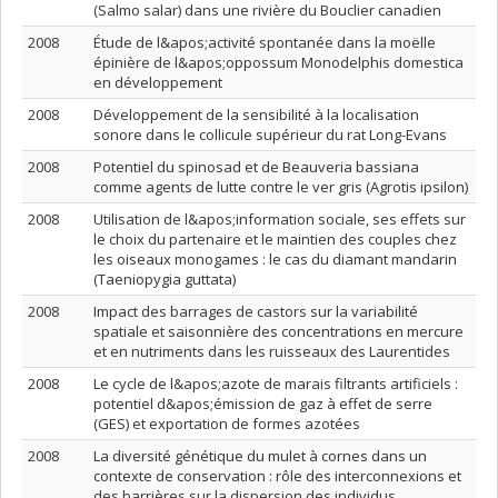
(Salmo salar) dans une rivière du Bouclier canadien
2008
Étude de l&apos;activité spontanée dans la moëlle
épinière de l&apos;oppossum Monodelphis domestica
en développement
2008
Développement de la sensibilité à la localisation
sonore dans le collicule supérieur du rat Long-Evans
2008
Potentiel du spinosad et de Beauveria bassiana
comme agents de lutte contre le ver gris (Agrotis ipsilon)
2008
Utilisation de l&apos;information sociale, ses effets sur
le choix du partenaire et le maintien des couples chez
les oiseaux monogames : le cas du diamant mandarin
(Taeniopygia guttata)
2008
Impact des barrages de castors sur la variabilité
spatiale et saisonnière des concentrations en mercure
et en nutriments dans les ruisseaux des Laurentides
2008
Le cycle de l&apos;azote de marais filtrants artificiels :
potentiel d&apos;émission de gaz à effet de serre
(GES) et exportation de formes azotées
2008
La diversité génétique du mulet à cornes dans un
contexte de conservation : rôle des interconnexions et
des barrières sur la dispersion des individus