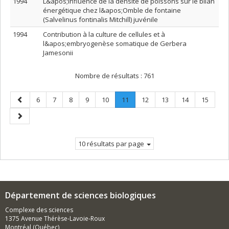
1994
L&apos;influence de la densité de poissons sur le bilan
énergétique chez l&apos;Omble de fontaine
(Salvelinus fontinalis Mitchill) juvénile
1994
Contribution à la culture de cellules et à
l&apos;embryogenèse somatique de Gerbera
Jamesonii
Nombre de résultats :
761
Page
Page
Page
Page
Page
Page
Page
.
Page
Page
Page
Page
6
7
8
9
10
11
12
13
14
15
précédente
Page
Page
courante.
suivante
10 résultats par page
Département de sciences biologiques
Complexe des sciences
1375 Avenue Thérèse-Lavoie-Roux
Montréal (Québec)