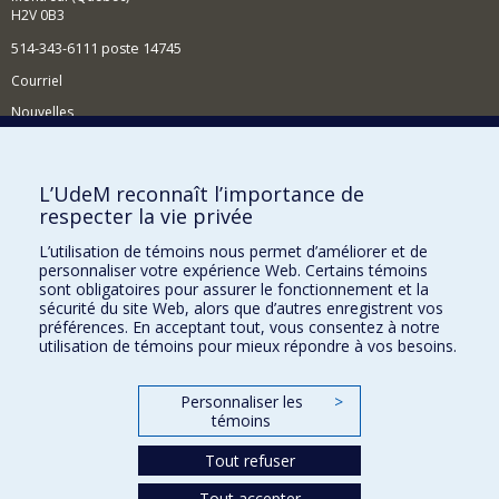
H2V 0B3
514-343-6111 poste 14745
Courriel
Nouvelles
Activités
Comment soutenir le Département?
L’UdeM reconnaît l’importance de
respecter la vie privée
BESOIN D'AIDE?
L’utilisation de témoins nous permet d’améliorer et de
Plan du site
personnaliser votre expérience Web. Certains témoins
Signaler une erreur
sont obligatoires pour assurer le fonctionnement et la
sécurité du site Web, alors que d’autres enregistrent vos
Accessibilité
préférences. En acceptant tout, vous consentez à notre
utilisation de témoins pour mieux répondre à vos besoins.
FACULTÉ DES ARTS ET DES SCIENCES
Nos départements et écoles
Personnaliser les
>
témoins
Nos centres d'études
Tout refuser
Nos programmes et cours
Tout accepter