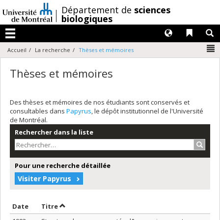
Passer
/
Département de
sciences
au
biologiques
contenu
Langues
Liens 
R
Menu
N
Accueil
La recherche
Thèses et mémoires
Thèses et mémoires
Des thèses et mémoires de nos étudiants sont conservés et
consultables dans
Papyrus
, le dépôt institutionnel de l'Université
de Montréal.
Rechercher dans la liste
Recher
Pour une recherche détaillée
Visiter Papyrus
Trier par date en ordre décroissant
Trier par titre en ordre décroissant
Date
Titre