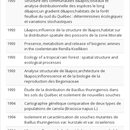
1993
Structure des communautés d&apos;oiseaux et
analyse distributionnelle des espèces le long
d&apos;un gradient d&apos;habitats de la forêt
feuillue du sud du Québec : déterminismes écologiques
et variations stochastiques
1993
L&apos;influence de la structure de l&apos;habitat sur
la distribution spatiale des poissons de la zone littorale
1993
Presence, metabolism and release of biogenic amines
in the coelenterate Renilla Koellikeri
1993
Ecology of a tropical rain forest : spatial structure and
ecological processes
1993
Analyse structurale de l&apos;architecture de
l&apos;inflorescence et de la biologie de la
reproduction des Begoniaceae
1993
Étude de la distribution de Bacillus thuringiensis dans
les sols du Québec et isolement de nouvelles souches
1994
Cartographie génétique comparative de deux types de
populations de canola (Brassica napus L.)
1994
Isolement et caractérisation de souches mutantes de
Baillus thuringiensis var. kurstaki et var. israelensis