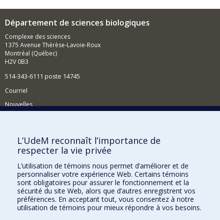
Département de sciences biologiques
Complexe des sciences
1375 Avenue Thérèse-Lavoie-Roux
Montréal (Québec)
H2V 0B3
514-343-6111 poste 14745
Courriel
Nouvelles
Activités
Comment soutenir le Département?
L’UdeM reconnaît l’importance de
respecter la vie privée
BESOIN D'AIDE?
L’utilisation de témoins nous permet d’améliorer et de
Plan du site
personnaliser votre expérience Web. Certains témoins
Signaler une erreur
sont obligatoires pour assurer le fonctionnement et la
sécurité du site Web, alors que d’autres enregistrent vos
Accessibilité
préférences. En acceptant tout, vous consentez à notre
utilisation de témoins pour mieux répondre à vos besoins.
FACULTÉ DES ARTS ET DES SCIENCES