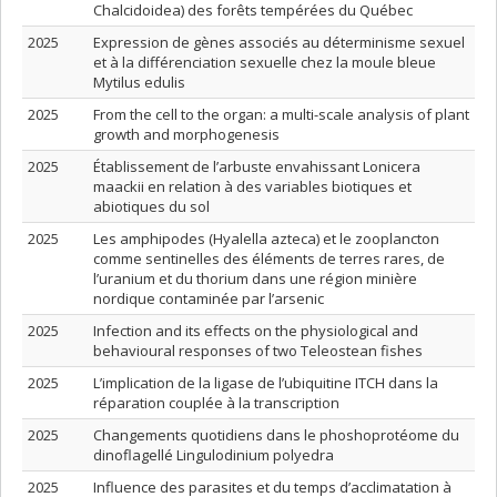
Chalcidoidea) des forêts tempérées du Québec
2025
Expression de gènes associés au déterminisme sexuel
et à la différenciation sexuelle chez la moule bleue
Mytilus edulis
2025
From the cell to the organ: a multi-scale analysis of plant
growth and morphogenesis
2025
Établissement de l’arbuste envahissant Lonicera
maackii en relation à des variables biotiques et
abiotiques du sol
2025
Les amphipodes (Hyalella azteca) et le zooplancton
comme sentinelles des éléments de terres rares, de
l’uranium et du thorium dans une région minière
nordique contaminée par l’arsenic
2025
Infection and its effects on the physiological and
behavioural responses of two Teleostean fishes
2025
L’implication de la ligase de l’ubiquitine ITCH dans la
réparation couplée à la transcription
2025
Changements quotidiens dans le phoshoprotéome du
dinoflagellé Lingulodinium polyedra
2025
Influence des parasites et du temps d’acclimatation à