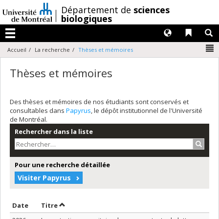
Passer
/
Département de
sciences
au
biologiques
contenu
Langues
Liens 
R
Menu
N
Accueil
La recherche
Thèses et mémoires
Thèses et mémoires
Des thèses et mémoires de nos étudiants sont conservés et
consultables dans
Papyrus
, le dépôt institutionnel de l'Université
de Montréal.
Rechercher dans la liste
Recher
Pour une recherche détaillée
Visiter Papyrus
Trier par date en ordre croissant
Trier par titre en ordre croissant
Date
Titre