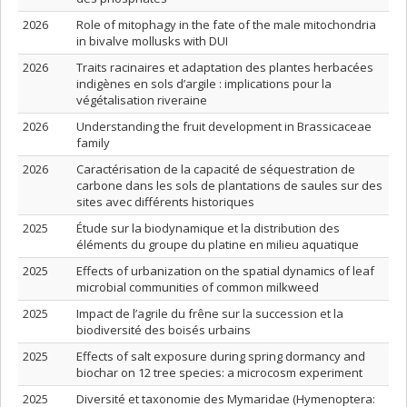
2026
Role of mitophagy in the fate of the male mitochondria
in bivalve mollusks with DUI
2026
Traits racinaires et adaptation des plantes herbacées
indigènes en sols d’argile : implications pour la
végétalisation riveraine
2026
Understanding the fruit development in Brassicaceae
family
2026
Caractérisation de la capacité de séquestration de
carbone dans les sols de plantations de saules sur des
sites avec différents historiques
2025
Étude sur la biodynamique et la distribution des
éléments du groupe du platine en milieu aquatique
2025
Effects of urbanization on the spatial dynamics of leaf
microbial communities of common milkweed
2025
Impact de l’agrile du frêne sur la succession et la
biodiversité des boisés urbains
2025
Effects of salt exposure during spring dormancy and
biochar on 12 tree species: a microcosm experiment
2025
Diversité et taxonomie des Mymaridae (Hymenoptera: