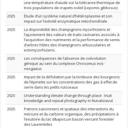
une température chaude sur la tolérance thermique de
trois populations de crapets-soleil (Lepomis gibbosus)
2025
Étude d’un système naturel d’hétéroplasmie et son
impact sur l’activité enzymatique mitochondriale
2025
La disponibilité des champignons mycorhiziens et
l’ajustement des valeurs de traits racinaires associés à
l’acquisition des nutriments et la performance de semis
d’arbres hôtes des champignons arbusculaires et
ectomycorhiziens.
2025
Les conséquences de l’absence de coévolution
génique au sein du complexe Chrosomus eos-
neogaeus
2025
Impact de la défoliation par la tordeuse des bourgeons
de l’épinette sur les concentrations des gaz à effet de
serre dans les petits ruisseaux
2025
Understanding climate change through place : Inuit
knowledge and repeat photography in Nunatsiavut
2025
Patrons saisonniers et spatiaux des interactions du
mercure et du carbone organique, des précipitations à
l’exutoire du lac d&apos;un bassin versant forestier
des Laurentides