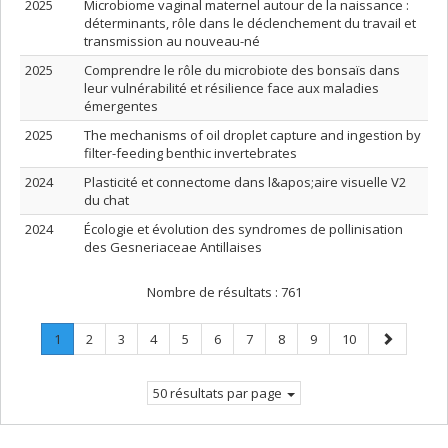
2025
Microbiome vaginal maternel autour de la naissance :
déterminants, rôle dans le déclenchement du travail et
transmission au nouveau-né
2025
Comprendre le rôle du microbiote des bonsaïs dans
leur vulnérabilité et résilience face aux maladies
émergentes
2025
The mechanisms of oil droplet capture and ingestion by
filter-feeding benthic invertebrates
2024
Plasticité et connectome dans l&apos;aire visuelle V2
du chat
2024
Écologie et évolution des syndromes de pollinisation
des Gesneriaceae Antillaises
Nombre de résultats :
761
Page
.
Page
Page
Page
Page
Page
Page
Page
Page
Page
Page
1
2
3
4
5
6
7
8
9
10
Page
suivante
courante.
50 résultats par page