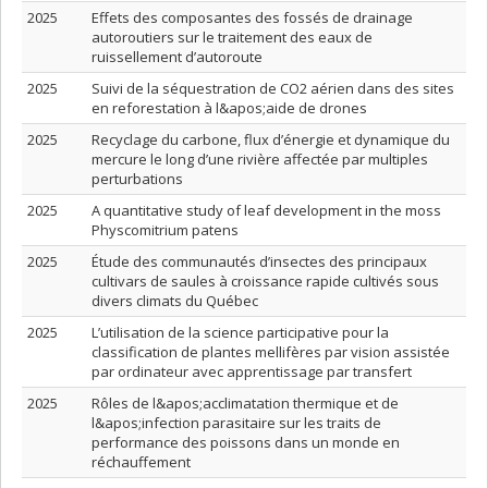
2025
Effets des composantes des fossés de drainage
autoroutiers sur le traitement des eaux de
ruissellement d’autoroute
2025
Suivi de la séquestration de CO2 aérien dans des sites
en reforestation à l&apos;aide de drones
2025
Recyclage du carbone, flux d’énergie et dynamique du
mercure le long d’une rivière affectée par multiples
perturbations
2025
A quantitative study of leaf development in the moss
Physcomitrium patens
2025
Étude des communautés d’insectes des principaux
cultivars de saules à croissance rapide cultivés sous
divers climats du Québec
2025
L’utilisation de la science participative pour la
classification de plantes mellifères par vision assistée
par ordinateur avec apprentissage par transfert
2025
Rôles de l&apos;acclimatation thermique et de
l&apos;infection parasitaire sur les traits de
performance des poissons dans un monde en
réchauffement