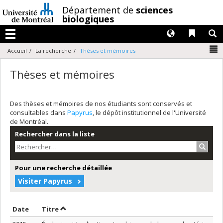
Passer
/
Département de
sciences
au
biologiques
contenu
Langues
Liens 
R
Menu
N
Accueil
La recherche
Thèses et mémoires
Thèses et mémoires
Des thèses et mémoires de nos étudiants sont conservés et
consultables dans
Papyrus
, le dépôt institutionnel de l'Université
de Montréal.
Rechercher dans la liste
Recher
Pour une recherche détaillée
Visiter Papyrus
Trier par date en ordre croissant
Trier par titre en ordre croissant
Date
Titre