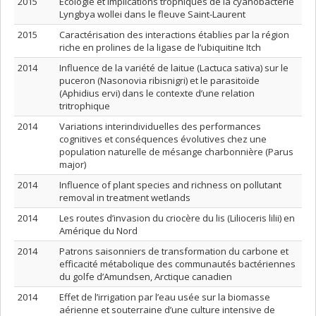
2015
Écologie et implications trophiques de la cyanobactérie
Lyngbya wollei dans le fleuve Saint-Laurent
2015
Caractérisation des interactions établies par la région
riche en prolines de la ligase de l’ubiquitine Itch
2014
Influence de la variété de laitue (Lactuca sativa) sur le
puceron (Nasonovia ribisnigri) et le parasitoïde
(Aphidius ervi) dans le contexte d’une relation
tritrophique
2014
Variations interindividuelles des performances
cognitives et conséquences évolutives chez une
population naturelle de mésange charbonnière (Parus
major)
2014
Influence of plant species and richness on pollutant
removal in treatment wetlands
2014
Les routes d’invasion du criocère du lis (Lilioceris lilii) en
Amérique du Nord
2014
Patrons saisonniers de transformation du carbone et
efficacité métabolique des communautés bactériennes
du golfe d’Amundsen, Arctique canadien
2014
Effet de l’irrigation par l’eau usée sur la biomasse
aérienne et souterraine d’une culture intensive de