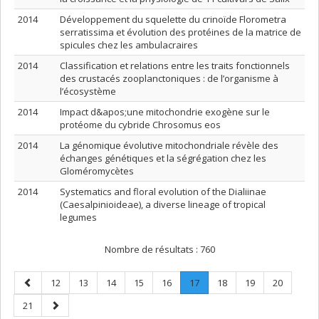
2014
Développement du squelette du crinoïde Florometra
serratissima et évolution des protéines de la matrice de
spicules chez les ambulacraires
2014
Classification et relations entre les traits fonctionnels
des crustacés zooplanctoniques : de l’organisme à
l’écosystème
2014
Impact d&apos;une mitochondrie exogène sur le
protéome du cybride Chrosomus eos
2014
La génomique évolutive mitochondriale révèle des
échanges génétiques et la ségrégation chez les
Gloméromycètes
2014
Systematics and floral evolution of the Dialiinae
(Caesalpinioideae), a diverse lineage of tropical
legumes
Nombre de résultats :
760
Page
Page
Page
Page
Page
Page
Page
.
Page
Page
Page
12
13
14
15
16
17
18
19
20
précédente
Page
Page
Page
21
courante.
suivante