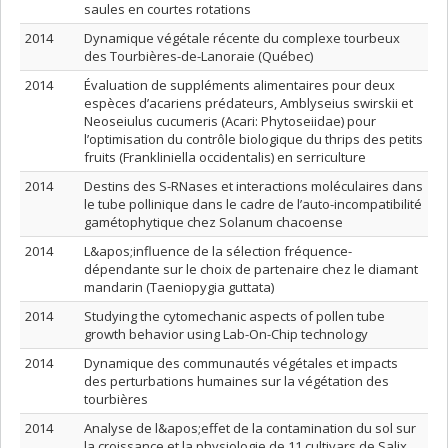
saules en courtes rotations
2014
Dynamique végétale récente du complexe tourbeux
des Tourbières-de-Lanoraie (Québec)
2014
Évaluation de suppléments alimentaires pour deux
espèces d’acariens prédateurs, Amblyseius swirskii et
Neoseiulus cucumeris (Acari: Phytoseiidae) pour
l’optimisation du contrôle biologique du thrips des petits
fruits (Frankliniella occidentalis) en serriculture
2014
Destins des S-RNases et interactions moléculaires dans
le tube pollinique dans le cadre de l’auto-incompatibilité
gamétophytique chez Solanum chacoense
2014
L&apos;influence de la sélection fréquence-
dépendante sur le choix de partenaire chez le diamant
mandarin (Taeniopygia guttata)
2014
Studying the cytomechanic aspects of pollen tube
growth behavior using Lab-On-Chip technology
2014
Dynamique des communautés végétales et impacts
des perturbations humaines sur la végétation des
tourbières
2014
Analyse de l&apos;effet de la contamination du sol sur
la croissance et la physiologie de 11 cultivars de Salix