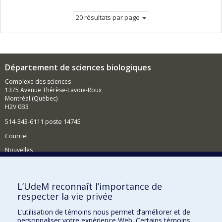
20 résultats par page
Département de sciences biologiques
Complexe des sciences
1375 Avenue Thérèse-Lavoie-Roux
Montréal (Québec)
H2V 0B3
514-343-6111 poste 14745
Courriel
Nouvelles
Activités
Comment soutenir le Département?
L’UdeM reconnaît l’importance de
respecter la vie privée
BESOIN D'AIDE?
L’utilisation de témoins nous permet d’améliorer et de
Plan du site
personnaliser votre expérience Web. Certains témoins