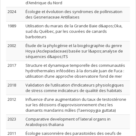
d’Amérique du Nord
2024
Écologie et évolution des syndromes de pollinisation
des Gesneriaceae Antillaises
1989
Utilisation du marais de la Grande Baie d&apos;Oka,
sud du Québec, par les couvées de canards
barboteurs
2002
Étude de la phylogénie et la biogéographie du genre
Hoya (Asclepiadaceae) basée sur l&apos;analyse de
séquences d&apos;ITS
2017
Structure et dynamique temporelle des communautés
hydrothermales inféodées à la dorsale Juan de Fuca :
utilisation d’une approche observatoire fond de mer
2018
Validation de l’utilisation d’indicateurs physiologiques
de stress comme indicateurs de qualité des habitats
2012
Influence d’une augmentation du taux de testostérone
sur les décisions d’approvisionnement chez les
diamants mandarins mâles (Taeniopygia guttata)
2023
Comparative development of lateral organs in
Arabidopsis thaliana
2011
Écologie saisonnière des parasitoïdes des oeufs de