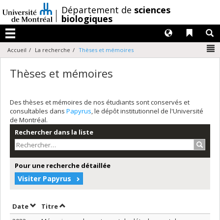
Passer
/
Département de
sciences
au
biologiques
contenu
Langues
Liens 
R
Menu
N
Accueil
La recherche
Thèses et mémoires
Thèses et mémoires
Des thèses et mémoires de nos étudiants sont conservés et
consultables dans
Papyrus
, le dépôt institutionnel de l'Université
de Montréal.
Rechercher dans la liste
Recher
Pour une recherche détaillée
Visiter Papyrus
Trier par date en ordre décroissant
Trier par titre en ordre décroissant
Date
Titre