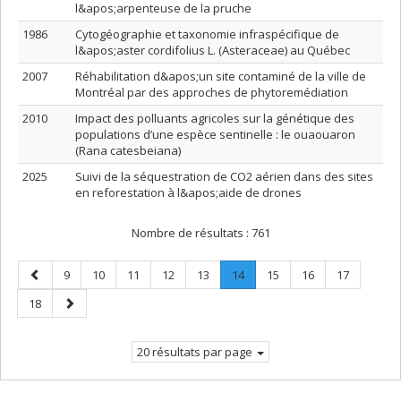
l&apos;arpenteuse de la pruche
1986
Cytogéographie et taxonomie infraspécifique de
l&apos;aster cordifolius L. (Asteraceae) au Québec
2007
Réhabilitation d&apos;un site contaminé de la ville de
Montréal par des approches de phytoremédiation
2010
Impact des polluants agricoles sur la génétique des
populations d’une espèce sentinelle : le ouaouaron
(Rana catesbeiana)
2025
Suivi de la séquestration de CO2 aérien dans des sites
en reforestation à l&apos;aide de drones
Nombre de résultats :
761
Page
Page
Page
Page
Page
Page
Page
.
Page
Page
Page
9
10
11
12
13
14
15
16
17
précédente
Page
Page
Page
18
courante.
suivante
20 résultats par page