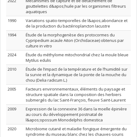
2022
Mécanismes de capture et de détachement de
gouttelettes d&apos;huile par les organismes filtreurs
aquatiques
1990
Variations spatio-temporelles de l&apos;abondance et
de la production du bactérioplancton lacustre
1994
Étude de la morphogenèse des protocormes du
Cypripedium acaule Aiton (Orchidaceae) obtenus par
culture in vitro
2024
Étude du méthylome mitochondrial chez la moule bleue
Mytilus edulis
2010
Étude de l’impact de la température et de l’humidité sur
la survie et la dynamique de la ponte de la mouche du
chou (Delia radicum L.)
2005
Facteurs environnementaux, éléments du paysage et
structure spatiale dans la composition des herbiers
submergés du lac Saint-François, fleuve Saint-Laurent
2009
Expression de la connexine 36 dans la moelle épinière
au cours du développement postnatal de
l&apos;opossum Monodelphis domestica
2020
Microbiome cutané et maladie fongique émergente du
syndrome du museau blanc chez les chauves-souris