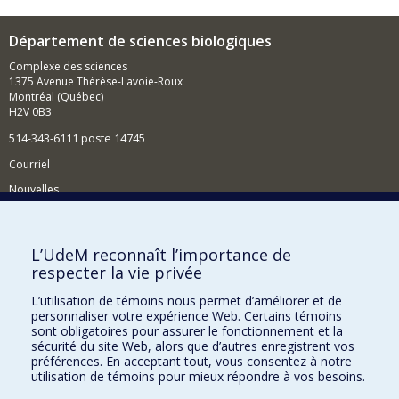
Département de sciences biologiques
Complexe des sciences
1375 Avenue Thérèse-Lavoie-Roux
Montréal (Québec)
H2V 0B3
514-343-6111 poste 14745
Courriel
Nouvelles
Activités
Comment soutenir le Département?
L’UdeM reconnaît l’importance de
respecter la vie privée
BESOIN D'AIDE?
L’utilisation de témoins nous permet d’améliorer et de
Plan du site
personnaliser votre expérience Web. Certains témoins
Signaler une erreur
sont obligatoires pour assurer le fonctionnement et la
sécurité du site Web, alors que d’autres enregistrent vos
Accessibilité
préférences. En acceptant tout, vous consentez à notre
utilisation de témoins pour mieux répondre à vos besoins.
FACULTÉ DES ARTS ET DES SCIENCES